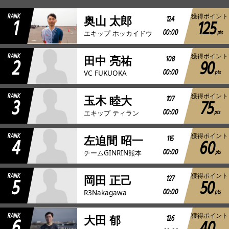
RANK
獲得ポイント
1
124
奥山 太郎
125
JBCF ROAD SERIESとは
00:00
pts
エキップ ホッカイドウ
RANK
獲得ポイント
2
108
田中 亮祐
90
00:00
pts
VC FUKUOKA
RANK
獲得ポイント
3
107
玉木 睦大
75
00:00
pts
エキップ ティラン
RANK
獲得ポイント
4
115
左迫間 昭一
60
00:00
pts
チームGINRIN熊本
RANK
獲得ポイント
5
127
岡田 正己
50
00:00
pts
R3Nakagawa
RANK
獲得ポイント
6
126
大田 郁