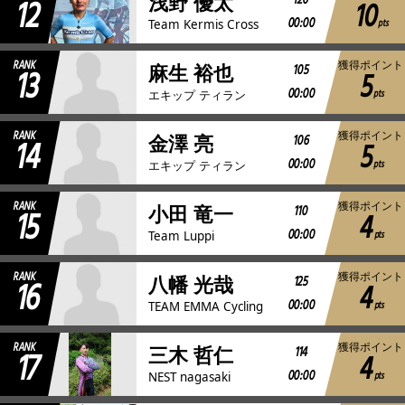
12
120
浅野 優太
10
00:00
pts
Team Kermis Cross
RANK
獲得ポイント
13
105
麻生 裕也
5
00:00
pts
エキップ ティラン
RANK
獲得ポイント
14
106
金澤 亮
5
00:00
pts
エキップ ティラン
RANK
獲得ポイント
15
110
小田 竜一
4
00:00
pts
Team Luppi
RANK
獲得ポイント
16
125
八幡 光哉
4
00:00
pts
TEAM EMMA Cycling
RANK
獲得ポイント
17
114
三木 哲仁
4
00:00
pts
NEST nagasaki