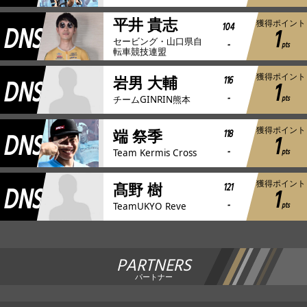
平井 貴志
獲得ポイント
DNS
104
1
セービング・山口県自
-
pts
転車競技連盟
獲得ポイント
DNS
116
岩男 大輔
1
-
pts
チームGINRIN熊本
獲得ポイント
DNS
118
端 祭季
1
-
pts
Team Kermis Cross
獲得ポイント
DNS
121
髙野 樹
1
-
pts
TeamUKYO Reve
PARTNERS
パートナー