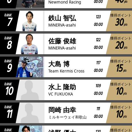
40
00:00
pts
Newmond Racing
RANK
獲得ポイント
7
123
鉄山 智弘
30
00:00
pts
MiNERVA-asahi
RANK
獲得ポイント
8
122
佐藤 俊雄
20
00:00
pts
MiNERVA-asahi
RANK
獲得ポイント
9
117
大島 博
15
00:00
pts
Team Kermis Cross
RANK
獲得ポイント
10
109
水上 隆助
10
00:00
pts
VC FUKUOKA
RANK
獲得ポイント
11
111
岡崎 由幸
10
00:00
pts
ミルキーウェイ和歌山
RANK
獲得ポイント