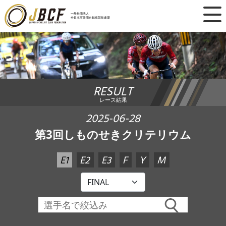
×
一般社団法人
全日本実業団自転車競技連盟
ニュース
レース日程
RESULT
ランキング
レース結果
レース結果
2025-06-28
第3回しものせきクリテリウム
チーム・選手
E1
E2
E3
F
Y
M
競技ガイド
加盟・登録
エントリー