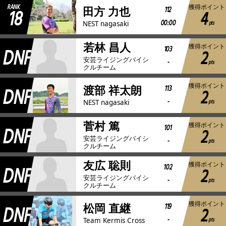
RANK
獲得ポイント
18
112
田方 力也
4
00:00
pts
NEST nagasaki
若林 昌人
獲得ポイント
DNF
103
2
安芸ライジングバイシ
-
pts
クルチーム
獲得ポイント
DNF
113
渡部 祥太朗
2
-
pts
NEST nagasaki
菅村 篤
獲得ポイント
DNF
101
2
安芸ライジングバイシ
-
pts
クルチーム
友広 聡則
獲得ポイント
DNF
102
2
安芸ライジングバイシ
-
pts
クルチーム
獲得ポイント
DNF
119
松岡 直継
2
-
pts
Team Kermis Cross