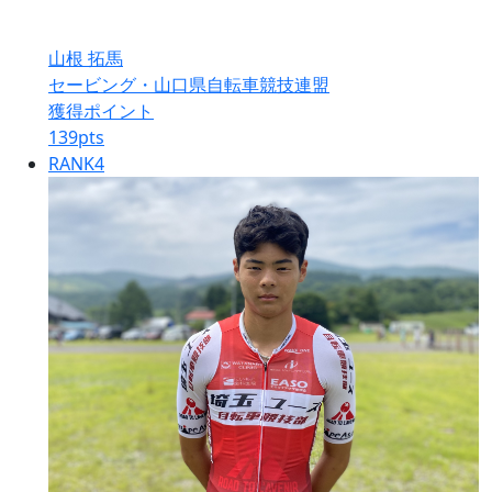
山根 拓馬
セービング・山口県自転車競技連盟
獲得ポイント
139
pts
RANK
4