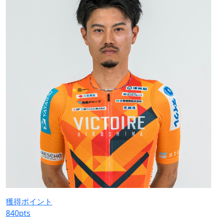
獲得ポイント
840
pts