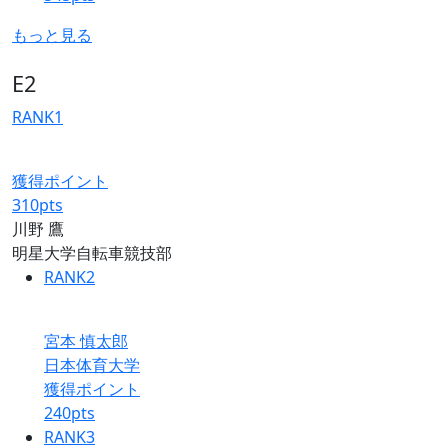
もっと見る
E2
RANK
1
獲得ポイント
310
pts
川野 鷹
明星大学自転車競技部
RANK
2
宮本 慎太郎
日本体育大学
獲得ポイント
240
pts
RANK
3