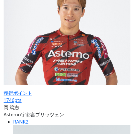
獲得ポイント
1746
pts
岡 篤志
Astemo宇都宮ブリッツェン
RANK
2