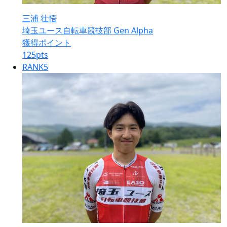
三浦 壮悟
埼玉ユース自転車競技部 Gen Alpha
獲得ポイント
125
pts
RANK
5