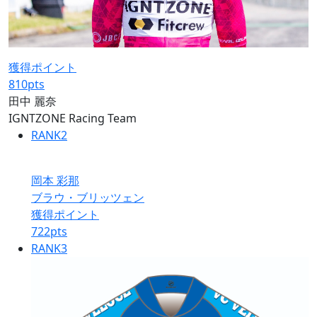
獲得ポイント
810
pts
田中 麗奈
IGNTZONE Racing Team
RANK
2
岡本 彩那
ブラウ・ブリッツェン
獲得ポイント
722
pts
RANK
3