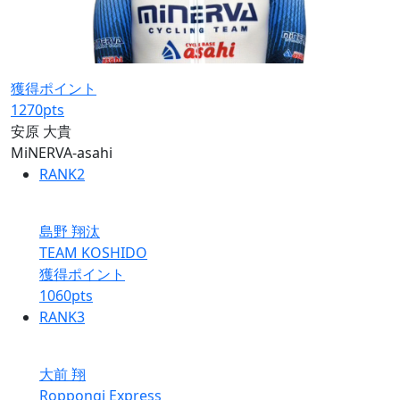
獲得ポイント
1270
pts
安原 大貴
MiNERVA-asahi
RANK
2
島野 翔汰
TEAM KOSHIDO
獲得ポイント
1060
pts
RANK
3
大前 翔
Roppongi Express