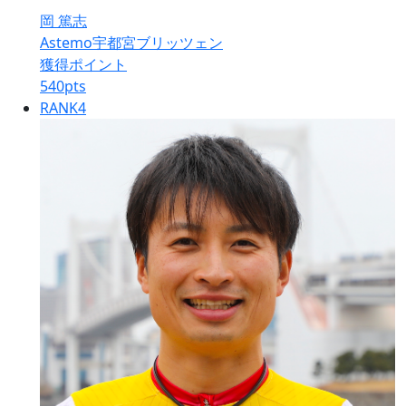
岡 篤志
Astemo宇都宮ブリッツェン
獲得ポイント
540
pts
RANK
4