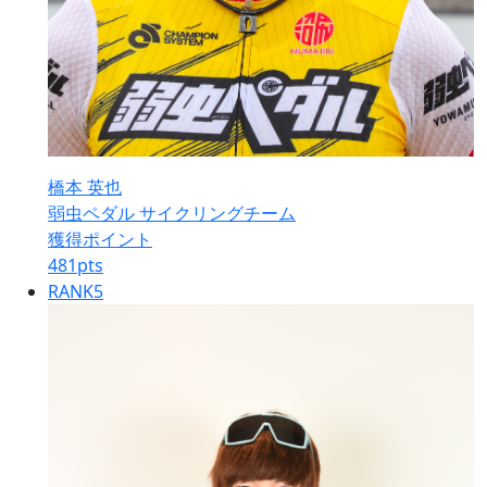
橋本 英也
弱虫ペダル サイクリングチーム
獲得ポイント
481
pts
RANK
5