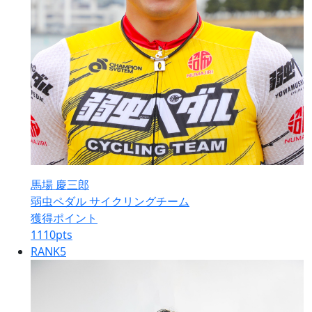
馬場 慶三郎
弱虫ペダル サイクリングチーム
獲得ポイント
1110
pts
RANK
5