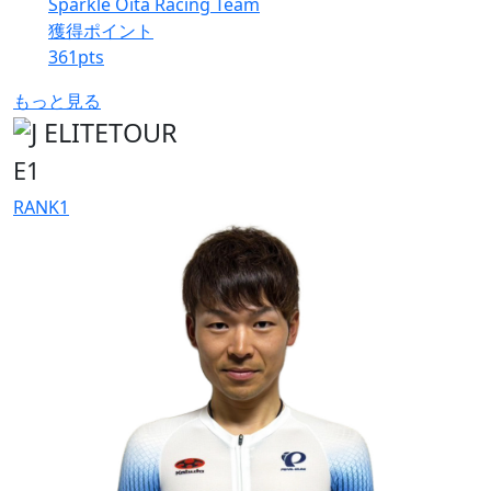
Sparkle Oita Racing Team
獲得ポイント
361
pts
もっと見る
E1
RANK
1