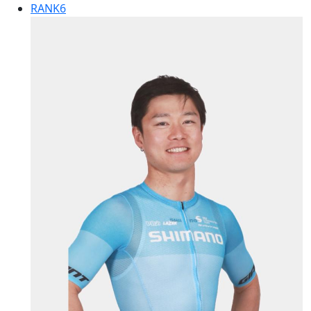
RANK
6