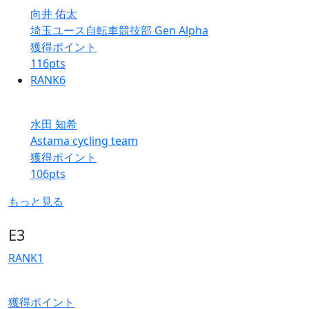
向井 佑太
埼玉ユース自転車競技部 Gen Alpha
獲得ポイント
116
pts
RANK
6
水田 知希
Astama cycling team
獲得ポイント
106
pts
もっと見る
E3
RANK
1
獲得ポイント