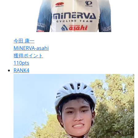
今田 康一
MiNERVA-asahi
獲得ポイント
110
pts
RANK
4