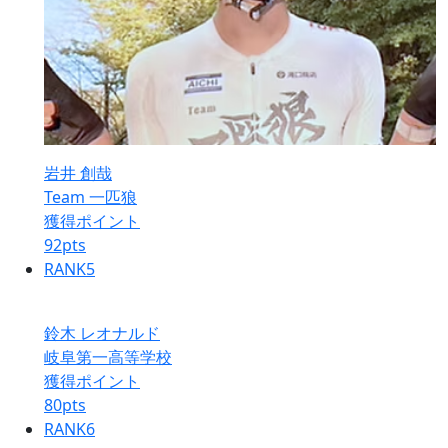
岩井 創哉
Team 一匹狼
獲得ポイント
92
pts
RANK
5
鈴木 レオナルド
岐阜第一高等学校
獲得ポイント
80
pts
RANK
6