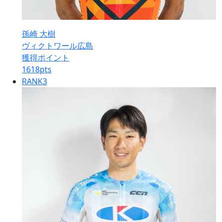
孫崎 大樹
ヴィクトワール広島
獲得ポイント
1618
pts
RANK
3