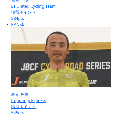
古本 一樹
LT United Cycling Team
獲得ポイント
584
pts
RANK
6
高岡 亮寛
Roppongi Express
獲得ポイント
545
pts