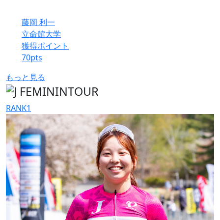
藤岡 利一
立命館大学
獲得ポイント
70
pts
もっと見る
RANK
1