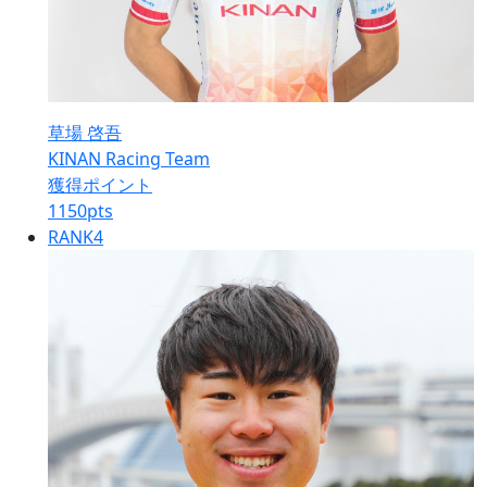
草場 啓吾
KINAN Racing Team
獲得ポイント
1150
pts
RANK
4