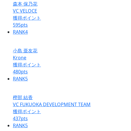
森本 保乃花
VC VELOCE
獲得ポイント
595
pts
RANK
4
小島 亜友花
Krone
獲得ポイント
480
pts
RANK
5
樫部 結香
VC FUKUOKA DEVELOPMENT TEAM
獲得ポイント
437
pts
RANK
5