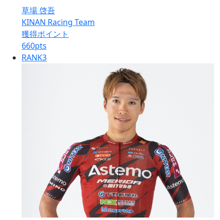
草場 啓吾
KINAN Racing Team
獲得ポイント
660
pts
RANK
3