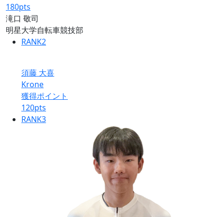
180
pts
滝口 敬司
明星大学自転車競技部
RANK
2
須藤 大喜
Krone
獲得ポイント
120
pts
RANK
3