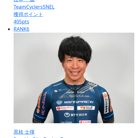
TeamCyclersSNEL
獲得ポイント
405
pts
RANK
6
黒枝 士揮