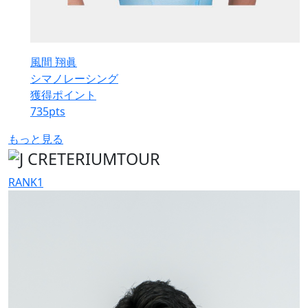
風間 翔眞
シマノレーシング
獲得ポイント
735
pts
もっと見る
RANK
1