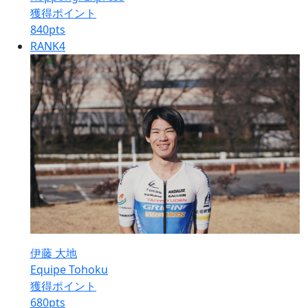
獲得ポイント
840
pts
RANK
4
伊藤 大地
Equipe Tohoku
獲得ポイント
680
pts