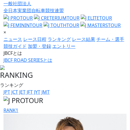
一般社団法人
全日本実業団自転車競技連盟
×
ニュース
レース日程
ランキング
レース結果
チーム・選手
競技ガイド
加盟・登録
エントリー
JBCFとは
JBCF ROAD SERIESとは
RANKING
ランキング
JPT
JCT
JET
JFT
JYT
JMT
RANK
1