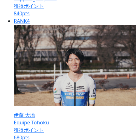
獲得ポイント
840
pts
RANK
4
伊藤 大地
Equipe Tohoku
獲得ポイント
680
pts