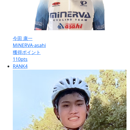
今田 康一
MiNERVA-asahi
獲得ポイント
110
pts
RANK
4