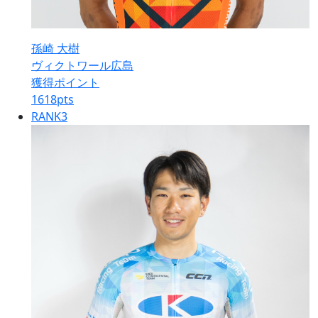
孫崎 大樹
ヴィクトワール広島
獲得ポイント
1618
pts
RANK
3