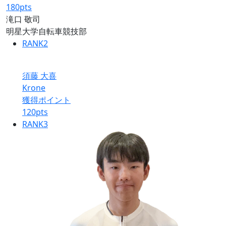
180
pts
滝口 敬司
明星大学自転車競技部
RANK
2
須藤 大喜
Krone
獲得ポイント
120
pts
RANK
3