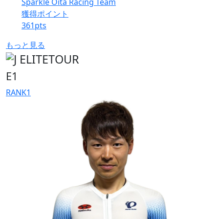
Sparkle Oita Racing Team
獲得ポイント
361
pts
もっと見る
E1
RANK
1