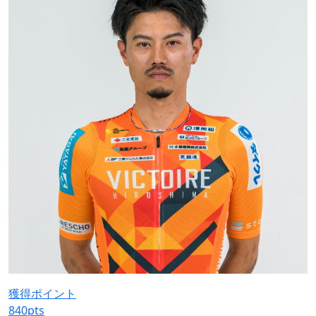
獲得ポイント
840
pts