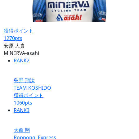
獲得ポイント
1270
pts
安原 大貴
MiNERVA-asahi
RANK
2
島野 翔汰
TEAM KOSHIDO
獲得ポイント
1060
pts
RANK
3
大前 翔
Roppongi Express