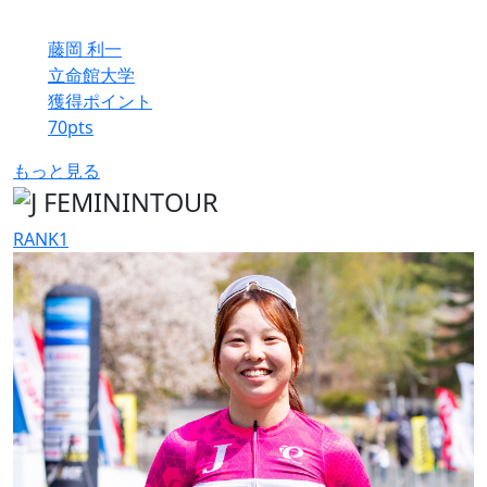
藤岡 利一
立命館大学
獲得ポイント
70
pts
もっと見る
RANK
1