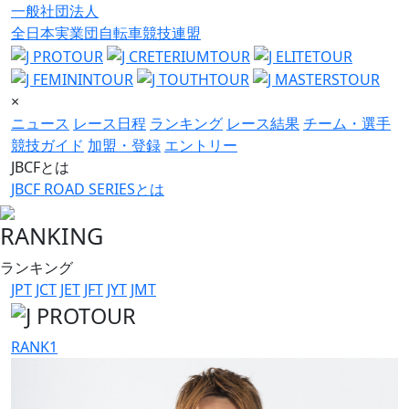
一般社団法人
全日本実業団自転車競技連盟
×
ニュース
レース日程
ランキング
レース結果
チーム・選手
競技ガイド
加盟・登録
エントリー
JBCFとは
JBCF ROAD SERIESとは
RANKING
ランキング
JPT
JCT
JET
JFT
JYT
JMT
RANK
1