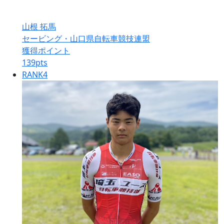
山根 拓馬
セービング・山口県自転車競技連盟
獲得ポイント
139
pts
RANK
4