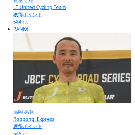
古本 一樹
LT United Cycling Team
獲得ポイント
584
pts
RANK
6
高岡 亮寛
Roppongi Express
獲得ポイント
545
pts