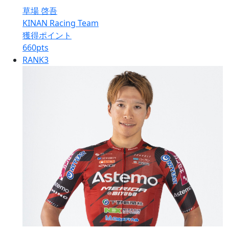
草場 啓吾
KINAN Racing Team
獲得ポイント
660
pts
RANK
3