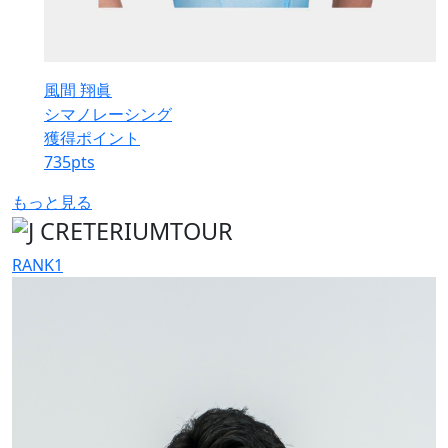
風間 翔眞
シマノレーシング
獲得ポイント
735
pts
もっと見る
RANK
1