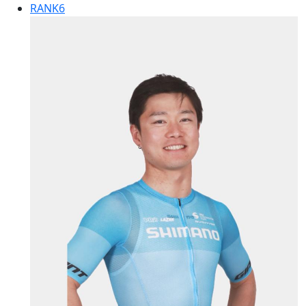
RANK
6