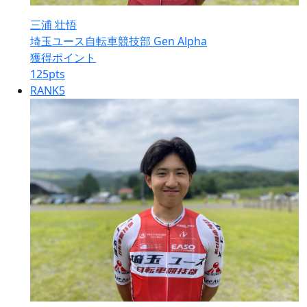
三浦 壮悟
埼玉ユース自転車競技部 Gen Alpha
獲得ポイント
125
pts
RANK
5