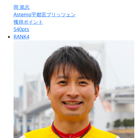
岡 篤志
Astemo宇都宮ブリッツェン
獲得ポイント
540
pts
RANK
4