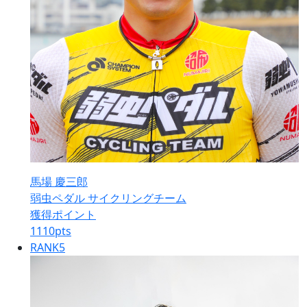
馬場 慶三郎
弱虫ペダル サイクリングチーム
獲得ポイント
1110
pts
RANK
5