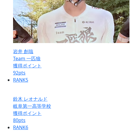
岩井 創哉
Team 一匹狼
獲得ポイント
92
pts
RANK
5
鈴木 レオナルド
岐阜第一高等学校
獲得ポイント
80
pts
RANK
6