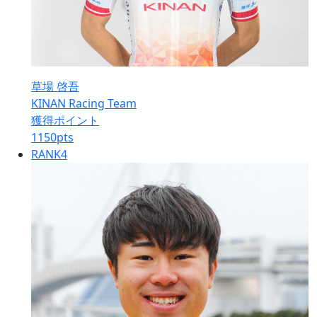
草場 啓吾
KINAN Racing Team
獲得ポイント
1150
pts
RANK
4