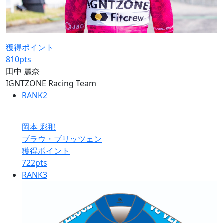
獲得ポイント
810
pts
田中 麗奈
IGNTZONE Racing Team
RANK
2
岡本 彩那
ブラウ・ブリッツェン
獲得ポイント
722
pts
RANK
3