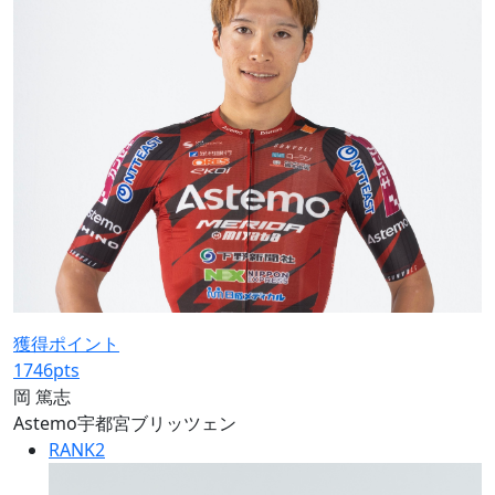
獲得ポイント
1746
pts
岡 篤志
Astemo宇都宮ブリッツェン
RANK
2