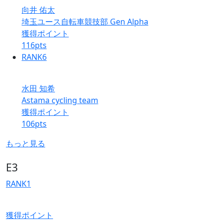
向井 佑太
埼玉ユース自転車競技部 Gen Alpha
獲得ポイント
116
pts
RANK
6
水田 知希
Astama cycling team
獲得ポイント
106
pts
もっと見る
E3
RANK
1
獲得ポイント