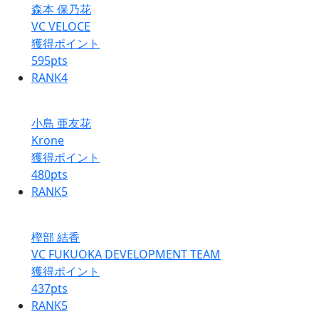
森本 保乃花
VC VELOCE
獲得ポイント
595
pts
RANK
4
小島 亜友花
Krone
獲得ポイント
480
pts
RANK
5
樫部 結香
VC FUKUOKA DEVELOPMENT TEAM
獲得ポイント
437
pts
RANK
5