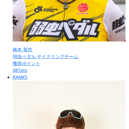
橋本 英也
弱虫ペダル サイクリングチーム
獲得ポイント
481
pts
RANK
5