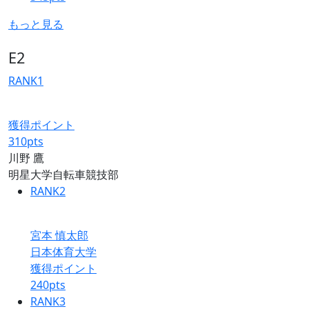
もっと見る
E2
RANK
1
獲得ポイント
310
pts
川野 鷹
明星大学自転車競技部
RANK
2
宮本 慎太郎
日本体育大学
獲得ポイント
240
pts
RANK
3