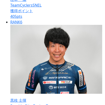
TeamCyclersSNEL
獲得ポイント
405
pts
RANK
6
黒枝 士揮