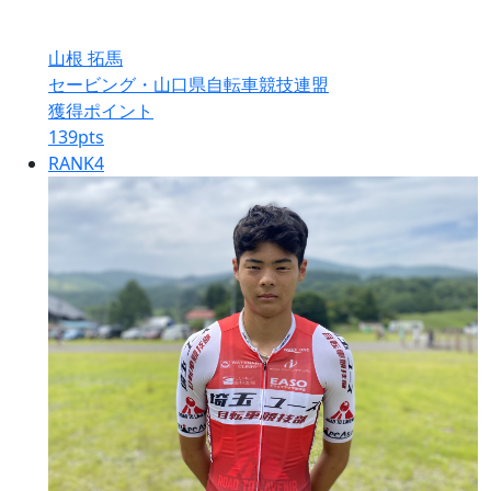
山根 拓馬
セービング・山口県自転車競技連盟
獲得ポイント
139
pts
RANK
4