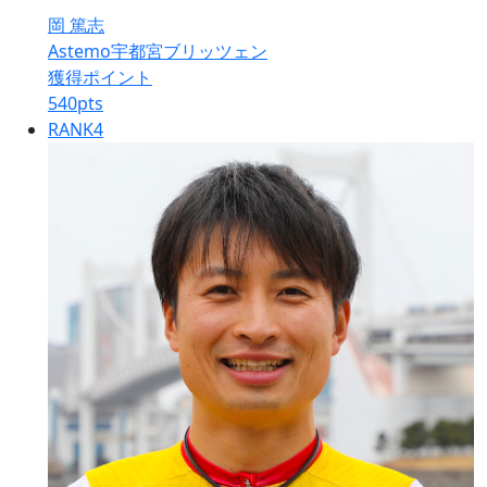
岡 篤志
Astemo宇都宮ブリッツェン
獲得ポイント
540
pts
RANK
4