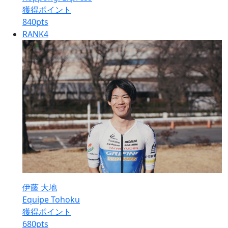
獲得ポイント
840
pts
RANK
4
伊藤 大地
Equipe Tohoku
獲得ポイント
680
pts