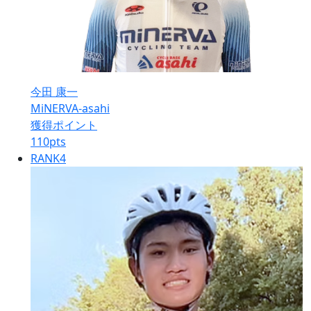
今田 康一
MiNERVA-asahi
獲得ポイント
110
pts
RANK
4