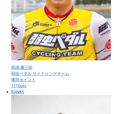
馬場 慶三郎
弱虫ペダル サイクリングチーム
獲得ポイント
1110
pts
RANK
5