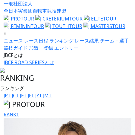
一般社団法人
全日本実業団自転車競技連盟
×
ニュース
レース日程
ランキング
レース結果
チーム・選手
競技ガイド
加盟・登録
エントリー
JBCFとは
JBCF ROAD SERIESとは
RANKING
ランキング
JPT
JCT
JET
JFT
JYT
JMT
RANK
1