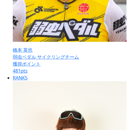
橋本 英也
弱虫ペダル サイクリングチーム
獲得ポイント
481
pts
RANK
5