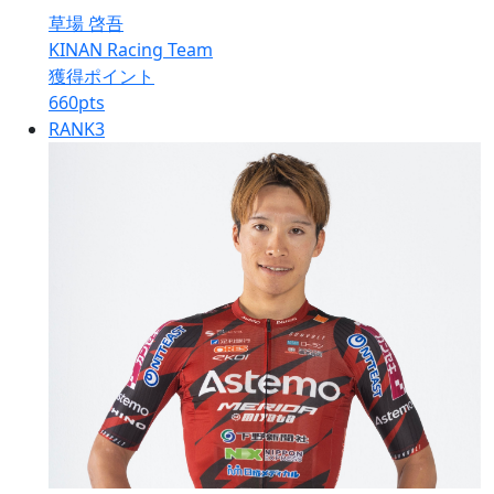
草場 啓吾
KINAN Racing Team
獲得ポイント
660
pts
RANK
3