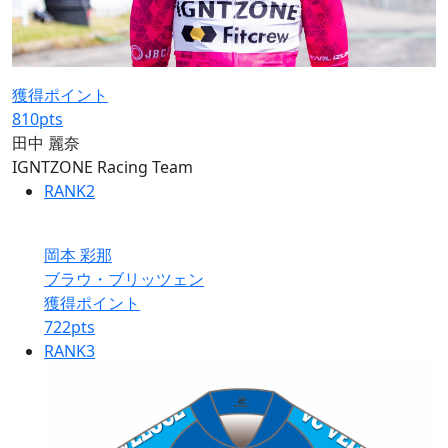
獲得ポイント
810
pts
田中 麗奈
IGNTZONE Racing Team
RANK
2
岡本 彩那
ブラウ・ブリッツェン
獲得ポイント
722
pts
RANK
3