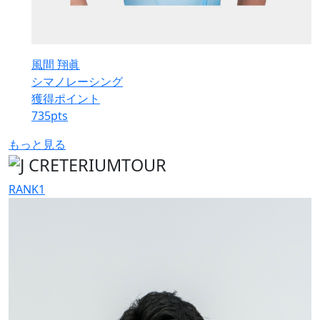
風間 翔眞
シマノレーシング
獲得ポイント
735
pts
もっと見る
RANK
1