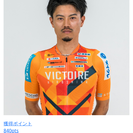
獲得ポイント
840
pts