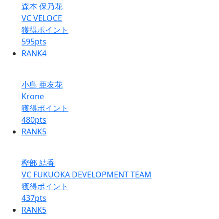
森本 保乃花
VC VELOCE
獲得ポイント
595
pts
RANK
4
小島 亜友花
Krone
獲得ポイント
480
pts
RANK
5
樫部 結香
VC FUKUOKA DEVELOPMENT TEAM
獲得ポイント
437
pts
RANK
5