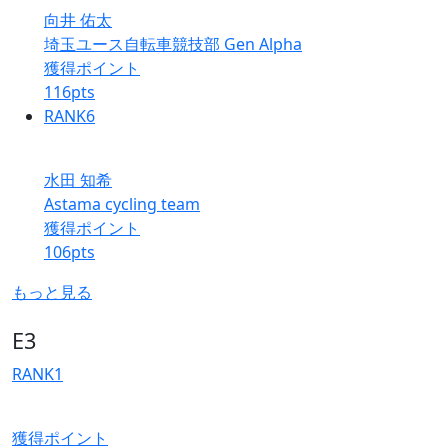
向井 佑太
埼玉ユース自転車競技部 Gen Alpha
獲得ポイント
116
pts
RANK
6
水田 知希
Astama cycling team
獲得ポイント
106
pts
もっと見る
E3
RANK
1
獲得ポイント