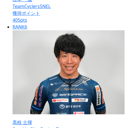
TeamCyclersSNEL
獲得ポイント
405
pts
RANK
6
黒枝 士揮