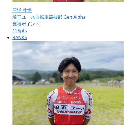
三浦 壮悟
埼玉ユース自転車競技部 Gen Alpha
獲得ポイント
125
pts
RANK
5