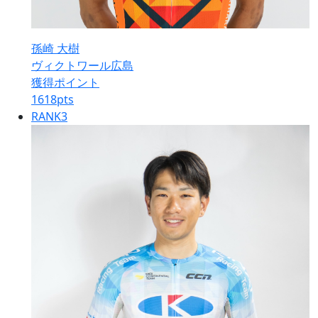
孫崎 大樹
ヴィクトワール広島
獲得ポイント
1618
pts
RANK
3