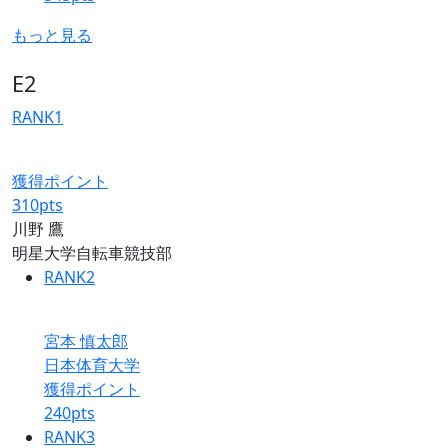
もっと見る
E2
RANK
1
獲得ポイント
310
pts
川野 鷹
明星大学自転車競技部
RANK
2
宮本 慎太郎
日本体育大学
獲得ポイント
240
pts
RANK
3