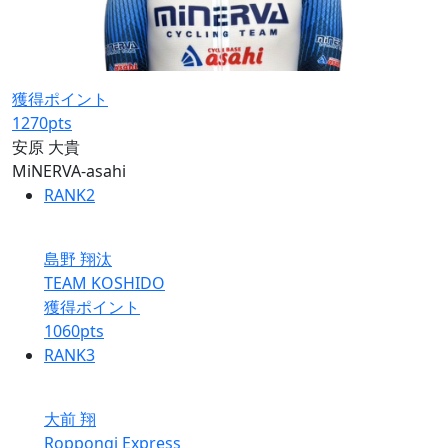
獲得ポイント
1270
pts
安原 大貴
MiNERVA-asahi
RANK
2
島野 翔汰
TEAM KOSHIDO
獲得ポイント
1060
pts
RANK
3
大前 翔
Roppongi Express