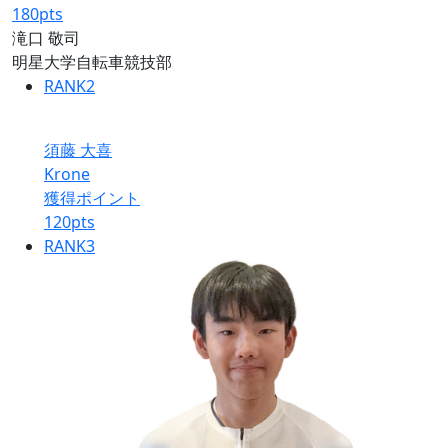
180
pts
滝口 敬司
明星大学自転車競技部
RANK
2
須藤 大喜
Krone
獲得ポイント
120
pts
RANK
3