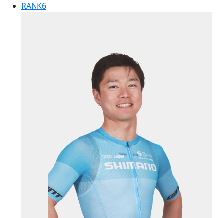
RANK
6