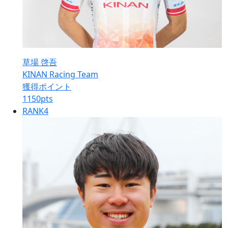
草場 啓吾
KINAN Racing Team
獲得ポイント
1150
pts
RANK
4