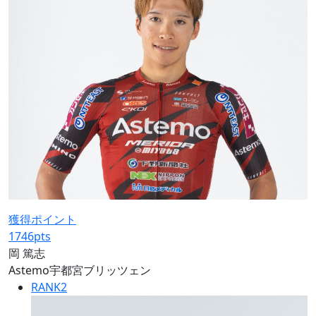
獲得ポイント
1746
pts
岡 篤志
Astemo宇都宮ブリッツェン
RANK
2