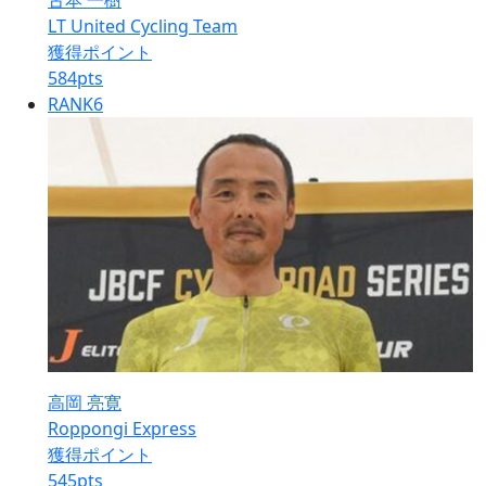
古本 一樹
LT United Cycling Team
獲得ポイント
584
pts
RANK
6
高岡 亮寛
Roppongi Express
獲得ポイント
545
pts