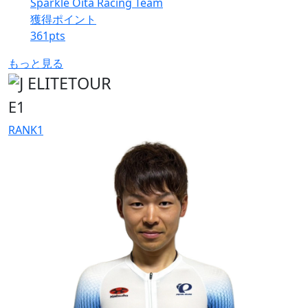
Sparkle Oita Racing Team
獲得ポイント
361
pts
もっと見る
E1
RANK
1