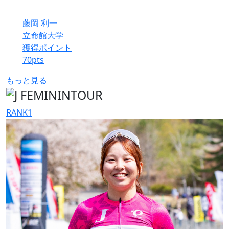
藤岡 利一
立命館大学
獲得ポイント
70
pts
もっと見る
RANK
1