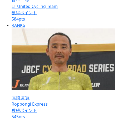
古本 一樹
LT United Cycling Team
獲得ポイント
584
pts
RANK
6
高岡 亮寛
Roppongi Express
獲得ポイント
545
pts