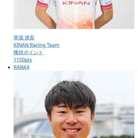
草場 啓吾
KINAN Racing Team
獲得ポイント
1150
pts
RANK
4