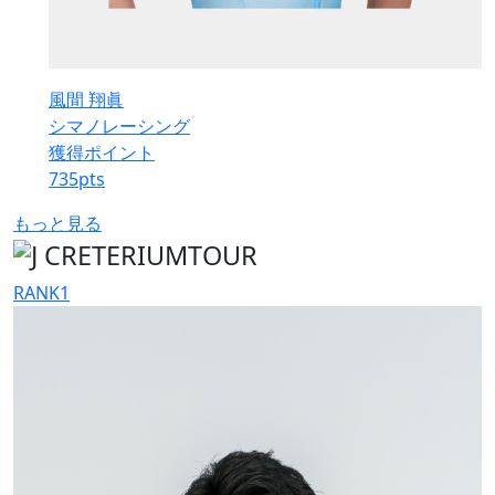
風間 翔眞
シマノレーシング
獲得ポイント
735
pts
もっと見る
RANK
1