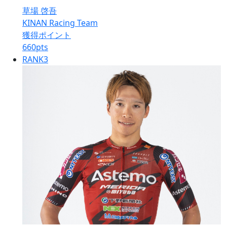
草場 啓吾
KINAN Racing Team
獲得ポイント
660
pts
RANK
3