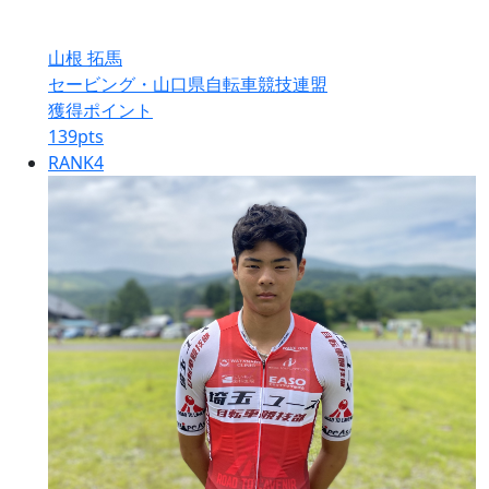
山根 拓馬
セービング・山口県自転車競技連盟
獲得ポイント
139
pts
RANK
4