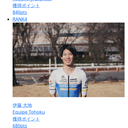
獲得ポイント
840
pts
RANK
4
伊藤 大地
Equipe Tohoku
獲得ポイント
680
pts