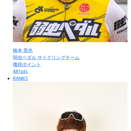
橋本 英也
弱虫ペダル サイクリングチーム
獲得ポイント
481
pts
RANK
5