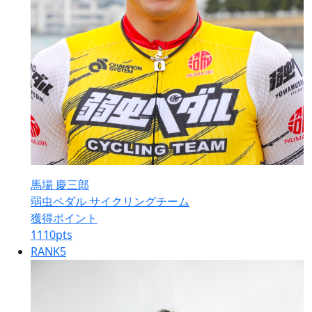
馬場 慶三郎
弱虫ペダル サイクリングチーム
獲得ポイント
1110
pts
RANK
5