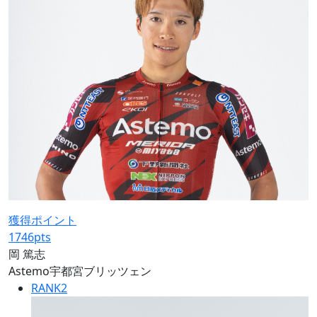
獲得ポイント
1746
pts
岡 篤志
Astemo宇都宮ブリッツェン
RANK
2