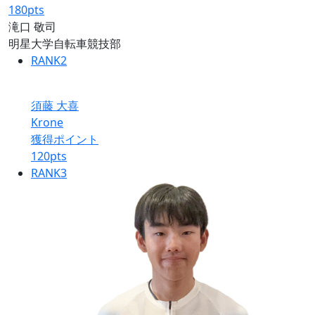
180
pts
滝口 敬司
明星大学自転車競技部
RANK
2
須藤 大喜
Krone
獲得ポイント
120
pts
RANK
3