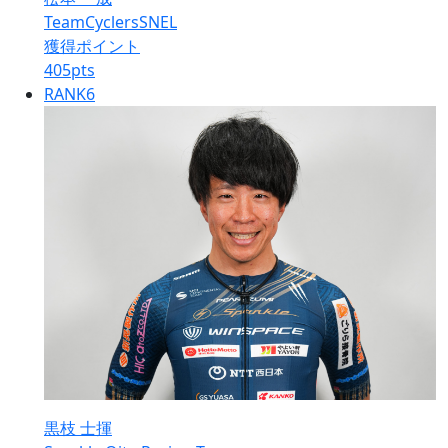
TeamCyclersSNEL
獲得ポイント
405
pts
RANK
6
黒枝 士揮