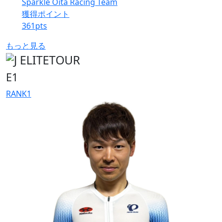
Sparkle Oita Racing Team
獲得ポイント
361
pts
もっと見る
E1
RANK
1