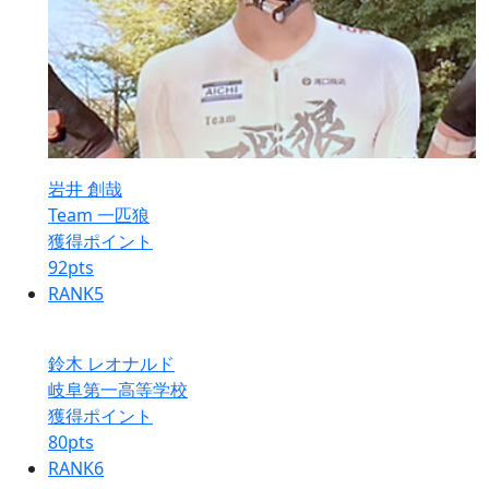
岩井 創哉
Team 一匹狼
獲得ポイント
92
pts
RANK
5
鈴木 レオナルド
岐阜第一高等学校
獲得ポイント
80
pts
RANK
6