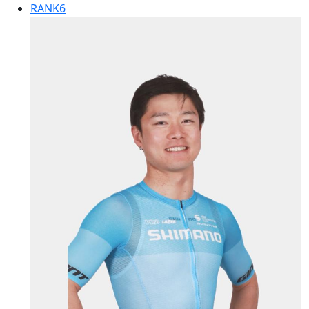
RANK
6