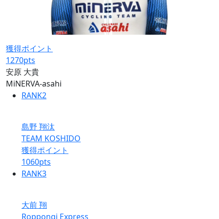
獲得ポイント
1270
pts
安原 大貴
MiNERVA-asahi
RANK
2
島野 翔汰
TEAM KOSHIDO
獲得ポイント
1060
pts
RANK
3
大前 翔
Roppongi Express