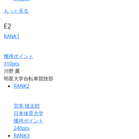
もっと見る
E2
RANK
1
獲得ポイント
310
pts
川野 鷹
明星大学自転車競技部
RANK
2
宮本 慎太郎
日本体育大学
獲得ポイント
240
pts
RANK
3