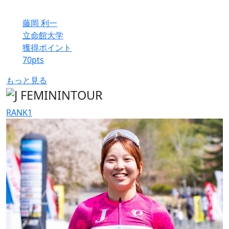
藤岡 利一
立命館大学
獲得ポイント
70
pts
もっと見る
RANK
1