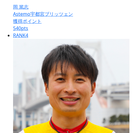
岡 篤志
Astemo宇都宮ブリッツェン
獲得ポイント
540
pts
RANK
4