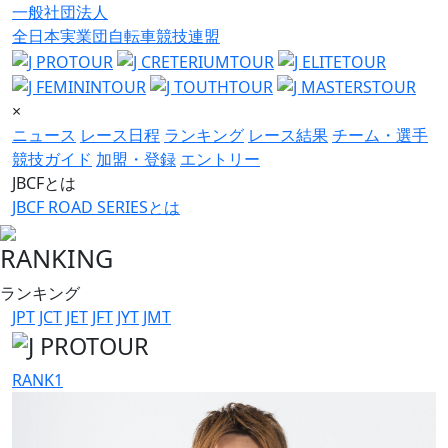
一般社団法人
全日本実業団自転車競技連盟
×
ニュース
レース日程
ランキング
レース結果
チーム・選手
競技ガイド
加盟・登録
エントリー
JBCFとは
JBCF ROAD SERIESとは
RANKING
ランキング
JPT
JCT
JET
JFT
JYT
JMT
RANK
1