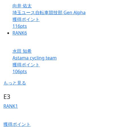
向井 佑太
埼玉ユース自転車競技部 Gen Alpha
獲得ポイント
116
pts
RANK
6
水田 知希
Astama cycling team
獲得ポイント
106
pts
もっと見る
E3
RANK
1
獲得ポイント