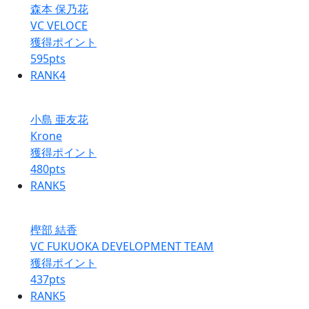
森本 保乃花
VC VELOCE
獲得ポイント
595
pts
RANK
4
小島 亜友花
Krone
獲得ポイント
480
pts
RANK
5
樫部 結香
VC FUKUOKA DEVELOPMENT TEAM
獲得ポイント
437
pts
RANK
5