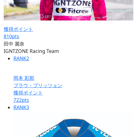
獲得ポイント
810
pts
田中 麗奈
IGNTZONE Racing Team
RANK
2
岡本 彩那
ブラウ・ブリッツェン
獲得ポイント
722
pts
RANK
3