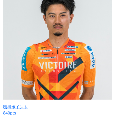
獲得ポイント
840
pts