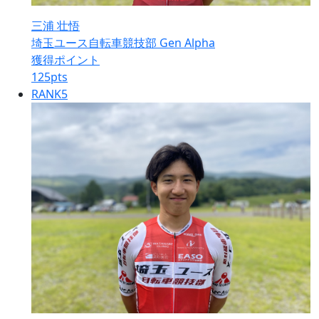
三浦 壮悟
埼玉ユース自転車競技部 Gen Alpha
獲得ポイント
125
pts
RANK
5