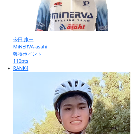
今田 康一
MiNERVA-asahi
獲得ポイント
110
pts
RANK
4