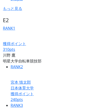
もっと見る
E2
RANK
1
獲得ポイント
310
pts
川野 鷹
明星大学自転車競技部
RANK
2
宮本 慎太郎
日本体育大学
獲得ポイント
240
pts
RANK
3