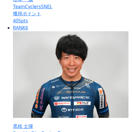
TeamCyclersSNEL
獲得ポイント
405
pts
RANK
6
黒枝 士揮