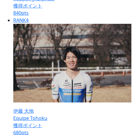
獲得ポイント
840
pts
RANK
4
伊藤 大地
Equipe Tohoku
獲得ポイント
680
pts