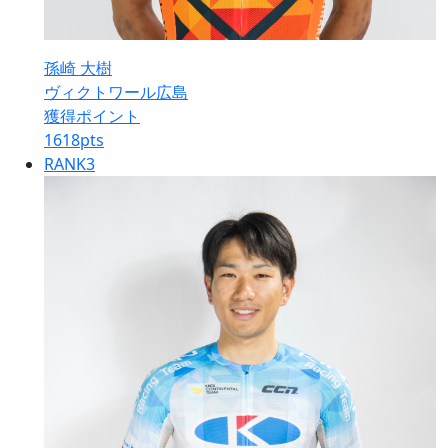
孫崎 大樹
ヴィクトワール広島
獲得ポイント
1618
pts
RANK
3