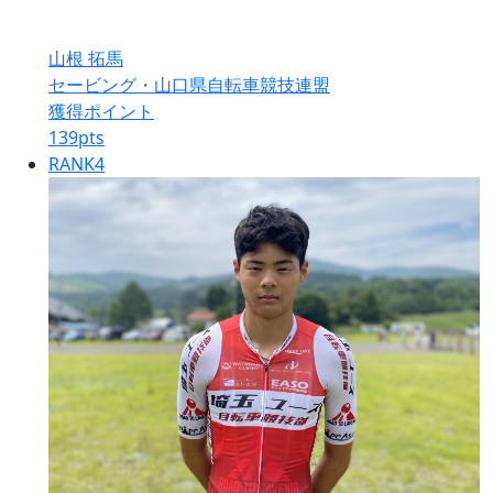
山根 拓馬
セービング・山口県自転車競技連盟
獲得ポイント
139
pts
RANK
4