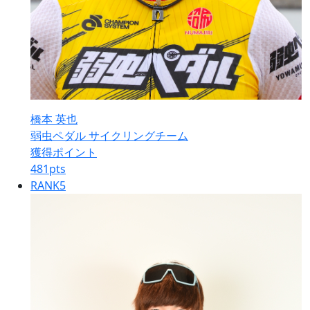
橋本 英也
弱虫ペダル サイクリングチーム
獲得ポイント
481
pts
RANK
5