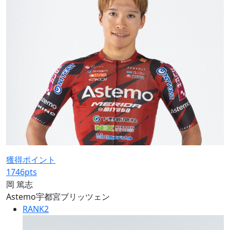
獲得ポイント
1746
pts
岡 篤志
Astemo宇都宮ブリッツェン
RANK
2