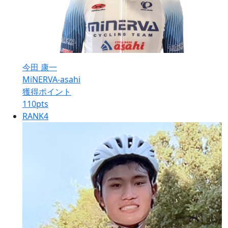
今田 康一
MiNERVA-asahi
獲得ポイント
110
pts
RANK
4