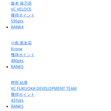
森本 保乃花
VC VELOCE
獲得ポイント
595
pts
RANK
4
小島 亜友花
Krone
獲得ポイント
480
pts
RANK
5
樫部 結香
VC FUKUOKA DEVELOPMENT TEAM
獲得ポイント
437
pts
RANK
5