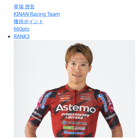
草場 啓吾
KINAN Racing Team
獲得ポイント
660
pts
RANK
3