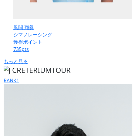
風間 翔眞
シマノレーシング
獲得ポイント
735
pts
もっと見る
RANK
1