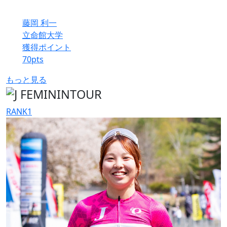
藤岡 利一
立命館大学
獲得ポイント
70
pts
もっと見る
RANK
1