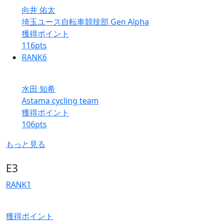
向井 佑太
埼玉ユース自転車競技部 Gen Alpha
獲得ポイント
116
pts
RANK
6
水田 知希
Astama cycling team
獲得ポイント
106
pts
もっと見る
E3
RANK
1
獲得ポイント