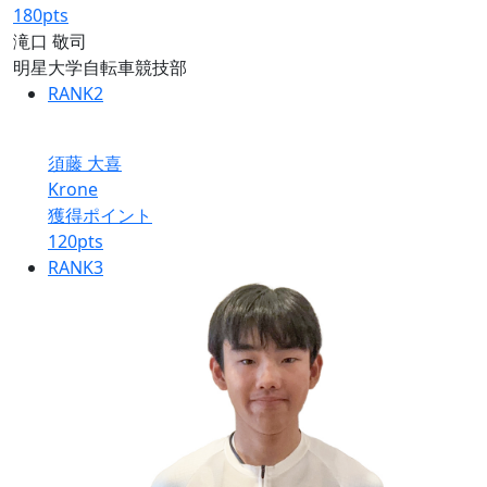
180
pts
滝口 敬司
明星大学自転車競技部
RANK
2
須藤 大喜
Krone
獲得ポイント
120
pts
RANK
3