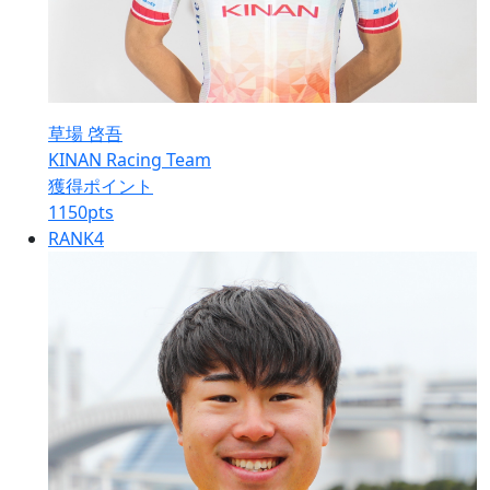
草場 啓吾
KINAN Racing Team
獲得ポイント
1150
pts
RANK
4