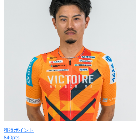
獲得ポイント
840
pts