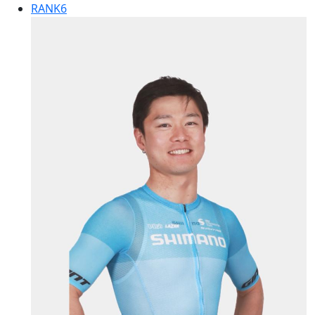
RANK
6