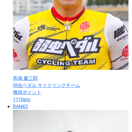
馬場 慶三郎
弱虫ペダル サイクリングチーム
獲得ポイント
1110
pts
RANK
5