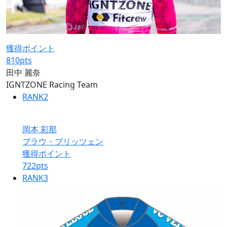
獲得ポイント
810
pts
田中 麗奈
IGNTZONE Racing Team
RANK
2
岡本 彩那
ブラウ・ブリッツェン
獲得ポイント
722
pts
RANK
3