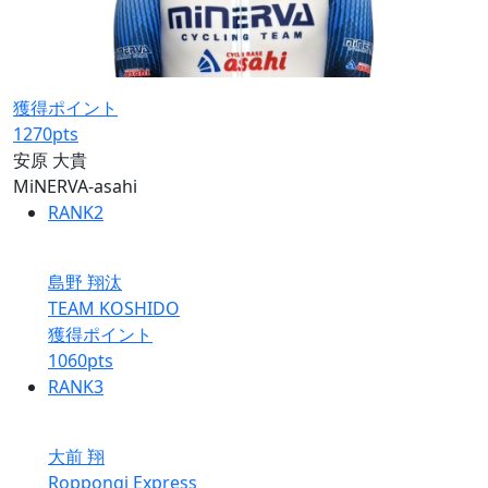
獲得ポイント
1270
pts
安原 大貴
MiNERVA-asahi
RANK
2
島野 翔汰
TEAM KOSHIDO
獲得ポイント
1060
pts
RANK
3
大前 翔
Roppongi Express