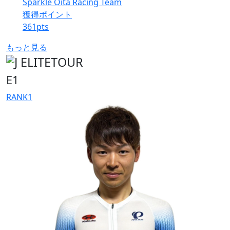
Sparkle Oita Racing Team
獲得ポイント
361
pts
もっと見る
E1
RANK
1