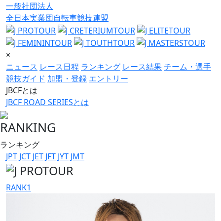
一般社団法人
全日本実業団自転車競技連盟
×
ニュース
レース日程
ランキング
レース結果
チーム・選手
競技ガイド
加盟・登録
エントリー
JBCFとは
JBCF ROAD SERIESとは
RANKING
ランキング
JPT
JCT
JET
JFT
JYT
JMT
RANK
1