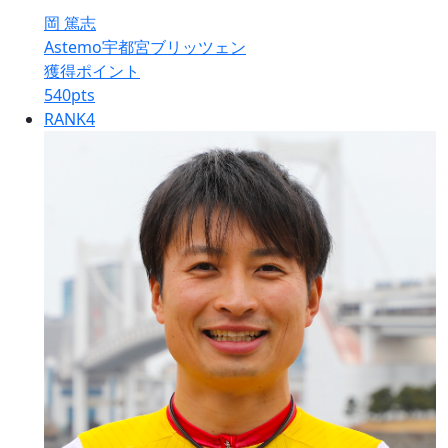
岡 篤志
Astemo宇都宮ブリッツェン
獲得ポイント
540
pts
RANK
4