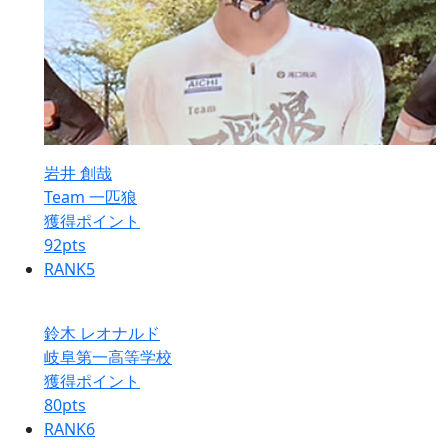
岩井 創哉
Team 一匹狼
獲得ポイント
92
pts
RANK
5
鈴木 レオナルド
岐阜第一高等学校
獲得ポイント
80
pts
RANK
6