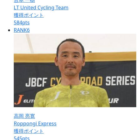
古本 一樹
LT United Cycling Team
獲得ポイント
584
pts
RANK
6
高岡 亮寛
Roppongi Express
獲得ポイント
545
pts