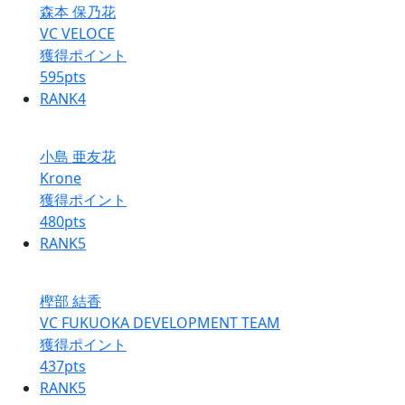
森本 保乃花
VC VELOCE
獲得ポイント
595
pts
RANK
4
小島 亜友花
Krone
獲得ポイント
480
pts
RANK
5
樫部 結香
VC FUKUOKA DEVELOPMENT TEAM
獲得ポイント
437
pts
RANK
5