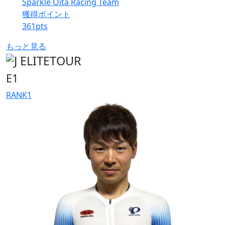
Sparkle Oita Racing Team
獲得ポイント
361
pts
もっと見る
E1
RANK
1