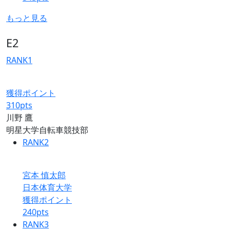
もっと見る
E2
RANK
1
獲得ポイント
310
pts
川野 鷹
明星大学自転車競技部
RANK
2
宮本 慎太郎
日本体育大学
獲得ポイント
240
pts
RANK
3