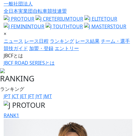
一般社団法人
全日本実業団自転車競技連盟
×
ニュース
レース日程
ランキング
レース結果
チーム・選手
競技ガイド
加盟・登録
エントリー
JBCFとは
JBCF ROAD SERIESとは
RANKING
ランキング
JPT
JCT
JET
JFT
JYT
JMT
RANK
1