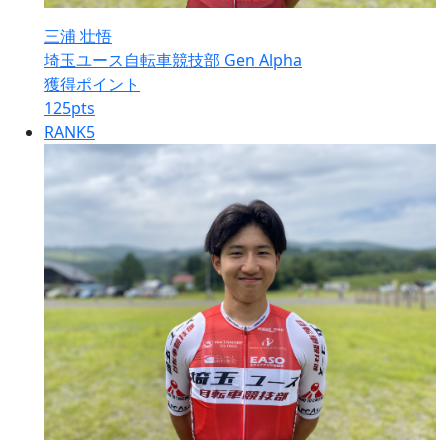
三浦 壮悟
埼玉ユース自転車競技部 Gen Alpha
獲得ポイント
125
pts
RANK
5