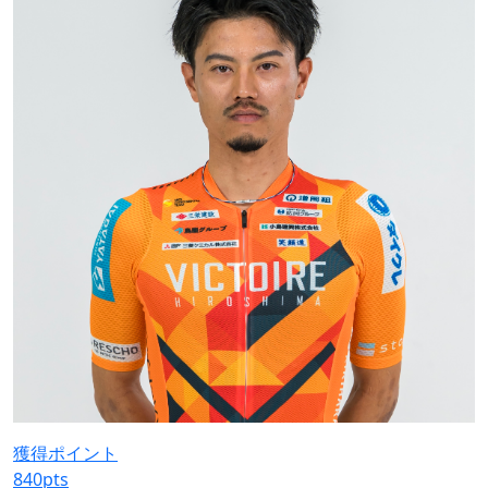
獲得ポイント
840
pts