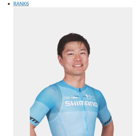
RANK
6