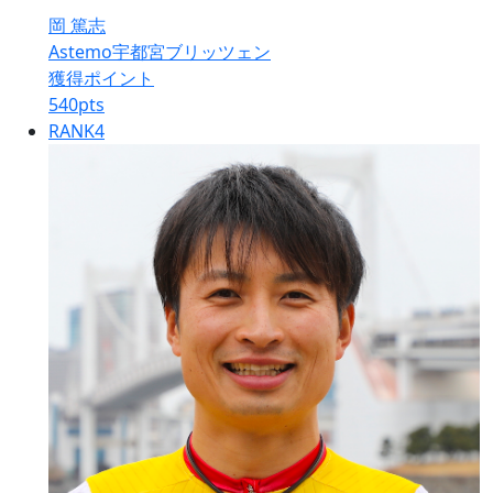
岡 篤志
Astemo宇都宮ブリッツェン
獲得ポイント
540
pts
RANK
4