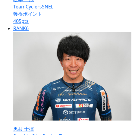
TeamCyclersSNEL
獲得ポイント
405
pts
RANK
6
黒枝 士揮