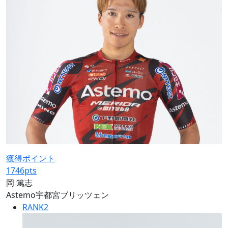
獲得ポイント
1746
pts
岡 篤志
Astemo宇都宮ブリッツェン
RANK
2