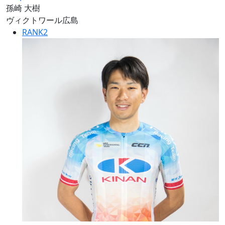
孫崎 大樹
ヴィクトワール広島
RANK
2