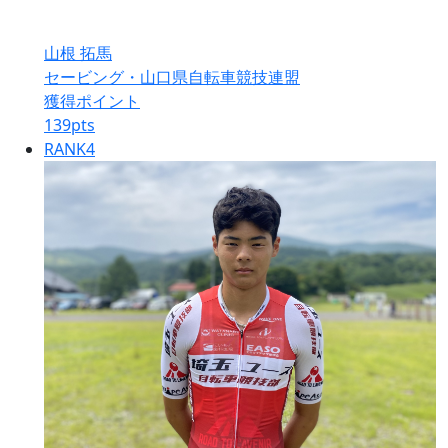
山根 拓馬
セービング・山口県自転車競技連盟
獲得ポイント
139
pts
RANK
4