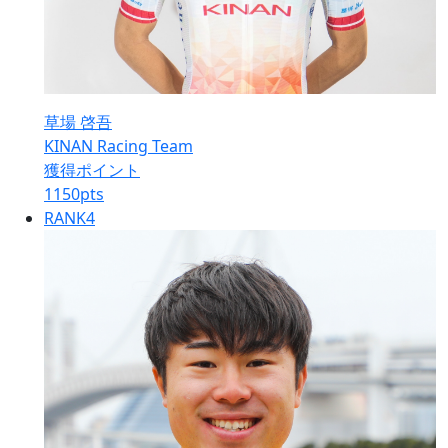
草場 啓吾
KINAN Racing Team
獲得ポイント
1150
pts
RANK
4