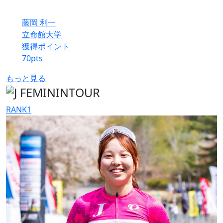
藤岡 利一
立命館大学
獲得ポイント
70
pts
もっと見る
RANK
1