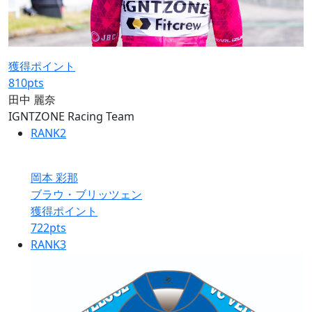
獲得ポイント
810
pts
田中 麗奈
IGNTZONE Racing Team
RANK
2
岡本 彩那
ブラウ・ブリッツェン
獲得ポイント
722
pts
RANK
3