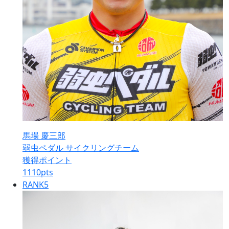
馬場 慶三郎
弱虫ペダル サイクリングチーム
獲得ポイント
1110
pts
RANK
5