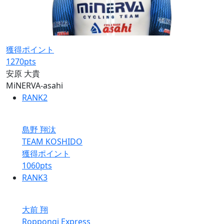
獲得ポイント
1270
pts
安原 大貴
MiNERVA-asahi
RANK
2
島野 翔汰
TEAM KOSHIDO
獲得ポイント
1060
pts
RANK
3
大前 翔
Roppongi Express