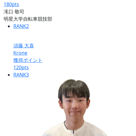
180
pts
滝口 敬司
明星大学自転車競技部
RANK
2
須藤 大喜
Krone
獲得ポイント
120
pts
RANK
3