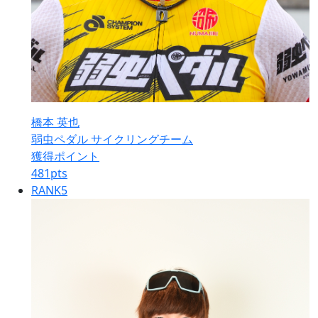
橋本 英也
弱虫ペダル サイクリングチーム
獲得ポイント
481
pts
RANK
5