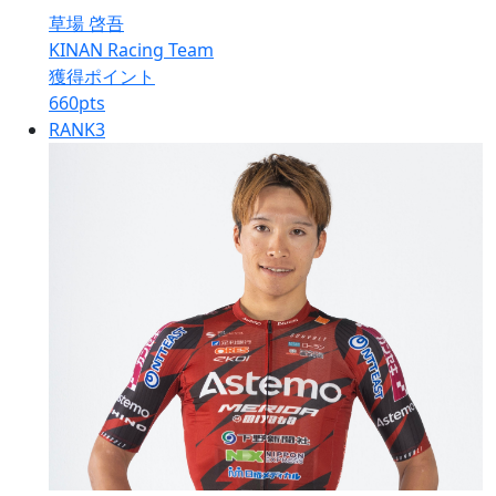
草場 啓吾
KINAN Racing Team
獲得ポイント
660
pts
RANK
3