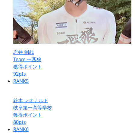
岩井 創哉
Team 一匹狼
獲得ポイント
92
pts
RANK
5
鈴木 レオナルド
岐阜第一高等学校
獲得ポイント
80
pts
RANK
6