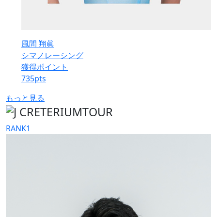
風間 翔眞
シマノレーシング
獲得ポイント
735
pts
もっと見る
RANK
1