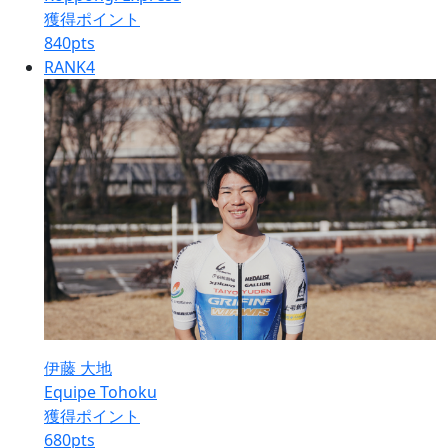
獲得ポイント
840
pts
RANK
4
伊藤 大地
Equipe Tohoku
獲得ポイント
680
pts