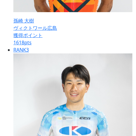
孫崎 大樹
ヴィクトワール広島
獲得ポイント
1618
pts
RANK
3