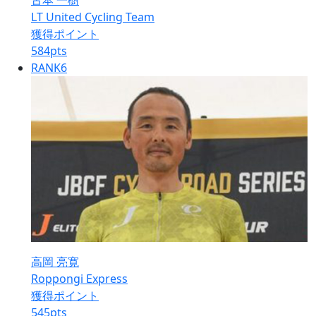
古本 一樹
LT United Cycling Team
獲得ポイント
584
pts
RANK
6
高岡 亮寛
Roppongi Express
獲得ポイント
545
pts