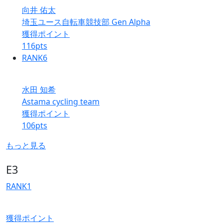
向井 佑太
埼玉ユース自転車競技部 Gen Alpha
獲得ポイント
116
pts
RANK
6
水田 知希
Astama cycling team
獲得ポイント
106
pts
もっと見る
E3
RANK
1
獲得ポイント