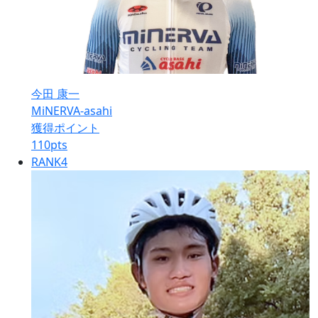
今田 康一
MiNERVA-asahi
獲得ポイント
110
pts
RANK
4