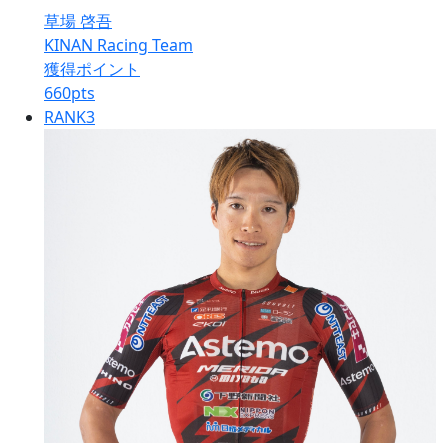
草場 啓吾
KINAN Racing Team
獲得ポイント
660
pts
RANK
3