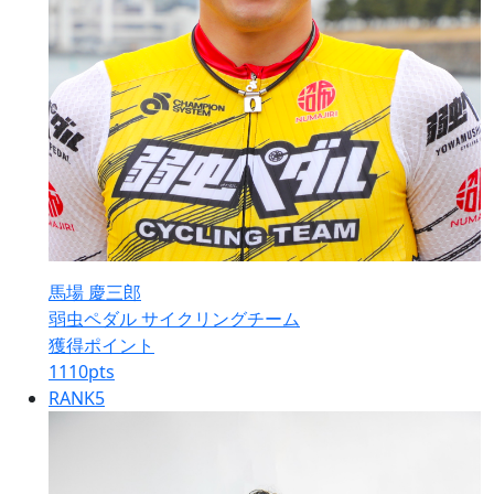
馬場 慶三郎
弱虫ペダル サイクリングチーム
獲得ポイント
1110
pts
RANK
5