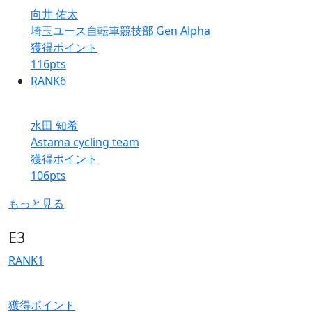
向井 佑太
埼玉ユース自転車競技部 Gen Alpha
獲得ポイント
116
pts
RANK
6
水田 知希
Astama cycling team
獲得ポイント
106
pts
もっと見る
E3
RANK
1
獲得ポイント