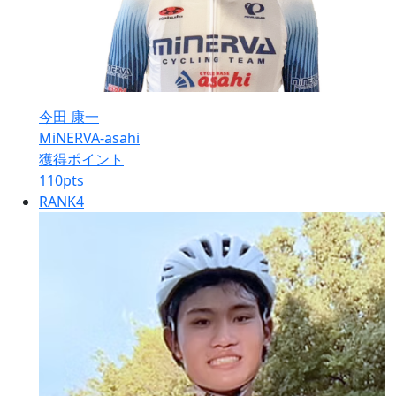
今田 康一
MiNERVA-asahi
獲得ポイント
110
pts
RANK
4