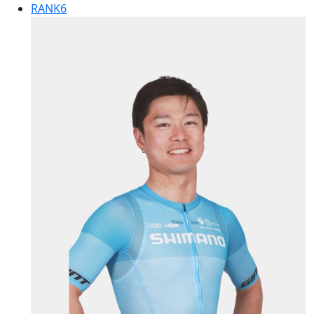
RANK
6