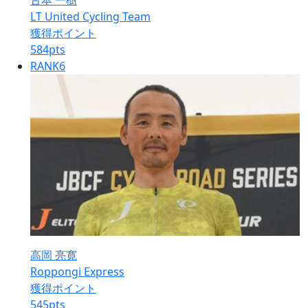
古本 一樹
LT United Cycling Team
獲得ポイント
584
pts
RANK
6
高岡 亮寛
Roppongi Express
獲得ポイント
545
pts