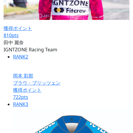
獲得ポイント
810
pts
田中 麗奈
IGNTZONE Racing Team
RANK
2
岡本 彩那
ブラウ・ブリッツェン
獲得ポイント
722
pts
RANK
3