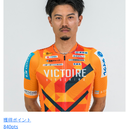
獲得ポイント
840
pts