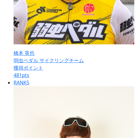
橋本 英也
弱虫ペダル サイクリングチーム
獲得ポイント
481
pts
RANK
5