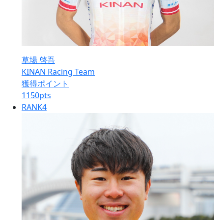
草場 啓吾
KINAN Racing Team
獲得ポイント
1150
pts
RANK
4