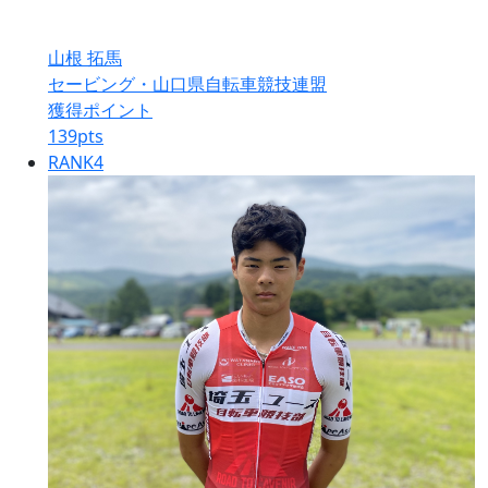
山根 拓馬
セービング・山口県自転車競技連盟
獲得ポイント
139
pts
RANK
4