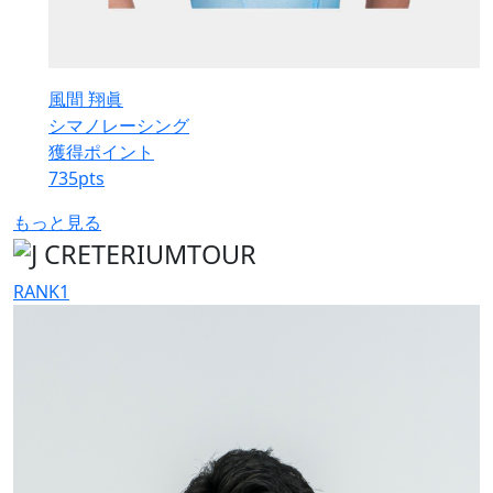
風間 翔眞
シマノレーシング
獲得ポイント
735
pts
もっと見る
RANK
1