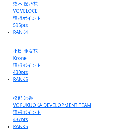
森本 保乃花
VC VELOCE
獲得ポイント
595
pts
RANK
4
小島 亜友花
Krone
獲得ポイント
480
pts
RANK
5
樫部 結香
VC FUKUOKA DEVELOPMENT TEAM
獲得ポイント
437
pts
RANK
5