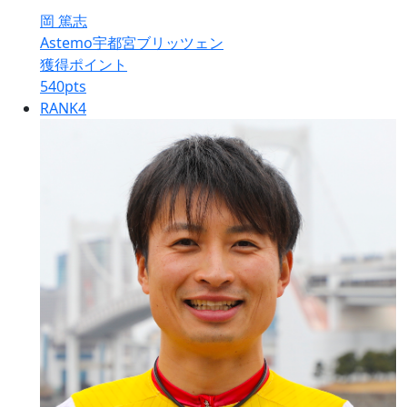
岡 篤志
Astemo宇都宮ブリッツェン
獲得ポイント
540
pts
RANK
4