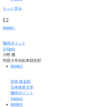
もっと見る
E2
RANK
1
獲得ポイント
310
pts
川野 鷹
明星大学自転車競技部
RANK
2
宮本 慎太郎
日本体育大学
獲得ポイント
240
pts
RANK
3