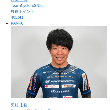
TeamCyclersSNEL
獲得ポイント
405
pts
RANK
6
黒枝 士揮