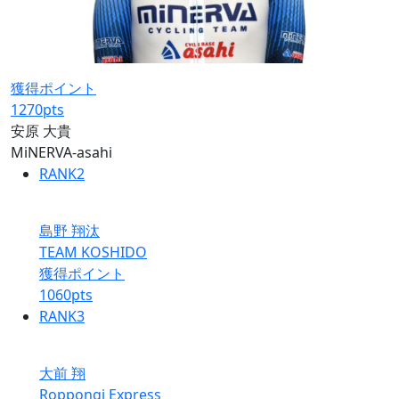
獲得ポイント
1270
pts
安原 大貴
MiNERVA-asahi
RANK
2
島野 翔汰
TEAM KOSHIDO
獲得ポイント
1060
pts
RANK
3
大前 翔
Roppongi Express