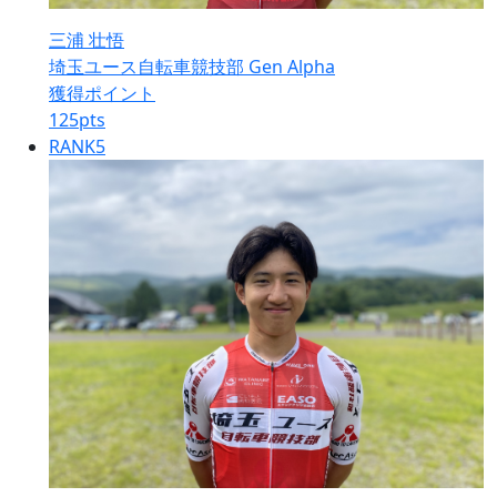
三浦 壮悟
埼玉ユース自転車競技部 Gen Alpha
獲得ポイント
125
pts
RANK
5