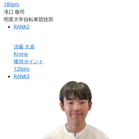
180
pts
滝口 敬司
明星大学自転車競技部
RANK
2
須藤 大喜
Krone
獲得ポイント
120
pts
RANK
3