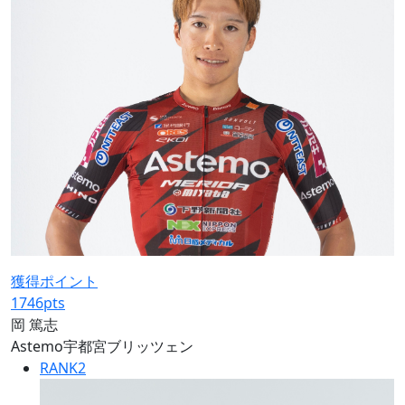
獲得ポイント
1746
pts
岡 篤志
Astemo宇都宮ブリッツェン
RANK
2