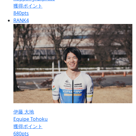
獲得ポイント
840
pts
RANK
4
伊藤 大地
Equipe Tohoku
獲得ポイント
680
pts