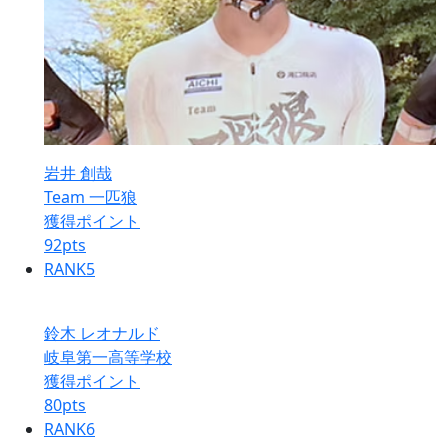
岩井 創哉
Team 一匹狼
獲得ポイント
92
pts
RANK
5
鈴木 レオナルド
岐阜第一高等学校
獲得ポイント
80
pts
RANK
6