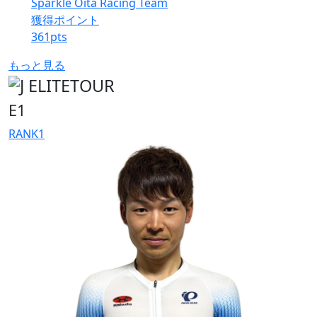
Sparkle Oita Racing Team
獲得ポイント
361
pts
もっと見る
E1
RANK
1