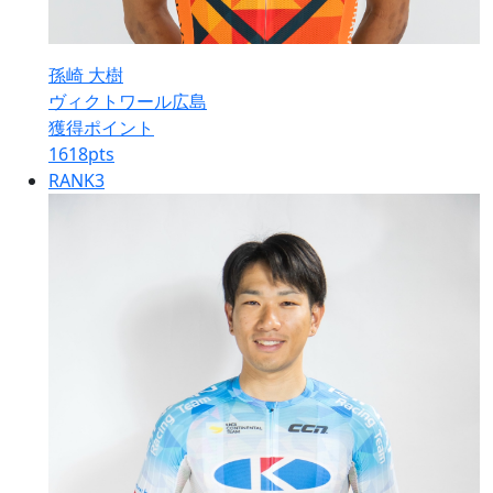
孫崎 大樹
ヴィクトワール広島
獲得ポイント
1618
pts
RANK
3