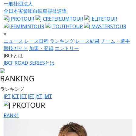
一般社団法人
全日本実業団自転車競技連盟
×
ニュース
レース日程
ランキング
レース結果
チーム・選手
競技ガイド
加盟・登録
エントリー
JBCFとは
JBCF ROAD SERIESとは
RANKING
ランキング
JPT
JCT
JET
JFT
JYT
JMT
RANK
1