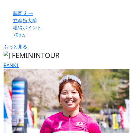
藤岡 利一
立命館大学
獲得ポイント
70
pts
もっと見る
RANK
1