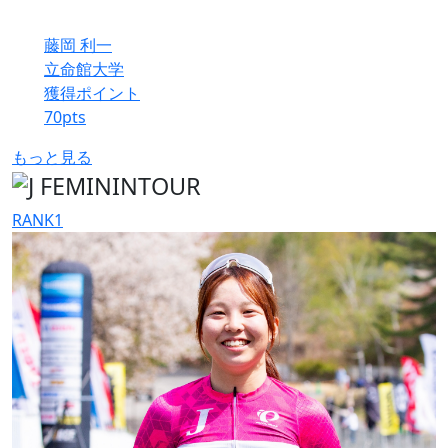
藤岡 利一
立命館大学
獲得ポイント
70
pts
もっと見る
RANK
1