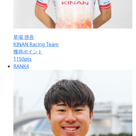
草場 啓吾
KINAN Racing Team
獲得ポイント
1150
pts
RANK
4