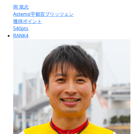
岡 篤志
Astemo宇都宮ブリッツェン
獲得ポイント
540
pts
RANK
4