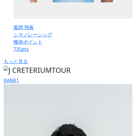
風間 翔眞
シマノレーシング
獲得ポイント
735
pts
もっと見る
RANK
1