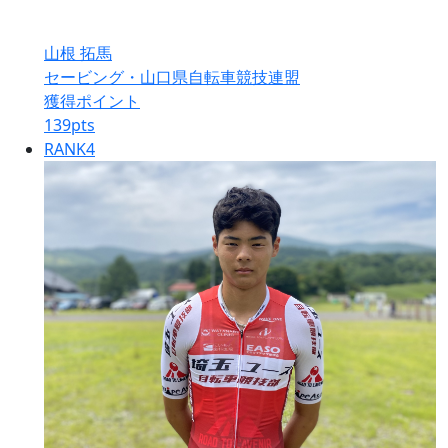
山根 拓馬
セービング・山口県自転車競技連盟
獲得ポイント
139
pts
RANK
4