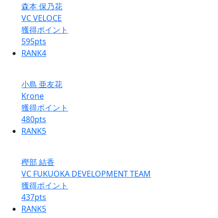
森本 保乃花
VC VELOCE
獲得ポイント
595
pts
RANK
4
小島 亜友花
Krone
獲得ポイント
480
pts
RANK
5
樫部 結香
VC FUKUOKA DEVELOPMENT TEAM
獲得ポイント
437
pts
RANK
5