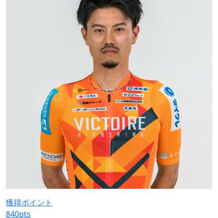
獲得ポイント
840
pts