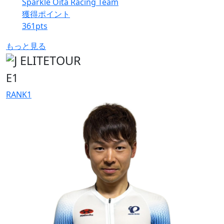
Sparkle Oita Racing Team
獲得ポイント
361
pts
もっと見る
E1
RANK
1