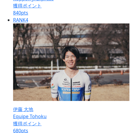
獲得ポイント
840
pts
RANK
4
伊藤 大地
Equipe Tohoku
獲得ポイント
680
pts