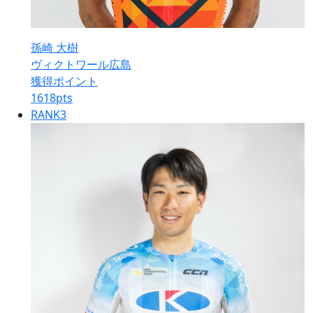
孫崎 大樹
ヴィクトワール広島
獲得ポイント
1618
pts
RANK
3