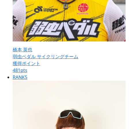
橋本 英也
弱虫ペダル サイクリングチーム
獲得ポイント
481
pts
RANK
5