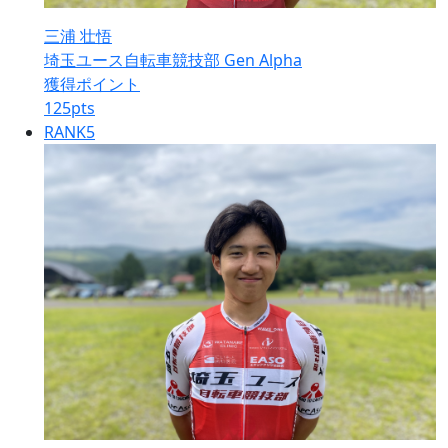
三浦 壮悟
埼玉ユース自転車競技部 Gen Alpha
獲得ポイント
125
pts
RANK
5