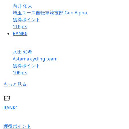
向井 佑太
埼玉ユース自転車競技部 Gen Alpha
獲得ポイント
116
pts
RANK
6
水田 知希
Astama cycling team
獲得ポイント
106
pts
もっと見る
E3
RANK
1
獲得ポイント