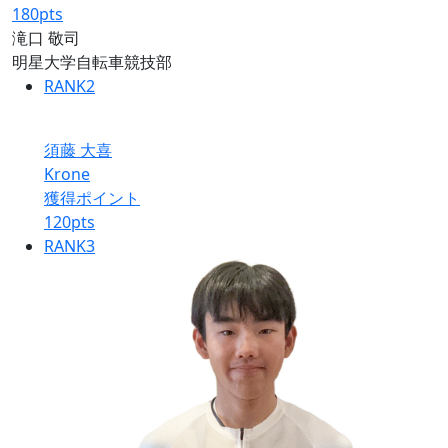
180
pts
滝口 敬司
明星大学自転車競技部
RANK
2
須藤 大喜
Krone
獲得ポイント
120
pts
RANK
3