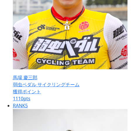
馬場 慶三郎
弱虫ペダル サイクリングチーム
獲得ポイント
1110
pts
RANK
5