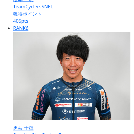
TeamCyclersSNEL
獲得ポイント
405
pts
RANK
6
黒枝 士揮