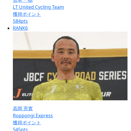
古本 一樹
LT United Cycling Team
獲得ポイント
584
pts
RANK
6
高岡 亮寛
Roppongi Express
獲得ポイント
545
pts