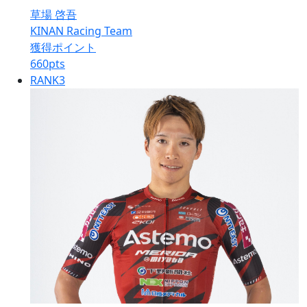
草場 啓吾
KINAN Racing Team
獲得ポイント
660
pts
RANK
3