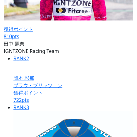
獲得ポイント
810
pts
田中 麗奈
IGNTZONE Racing Team
RANK
2
岡本 彩那
ブラウ・ブリッツェン
獲得ポイント
722
pts
RANK
3