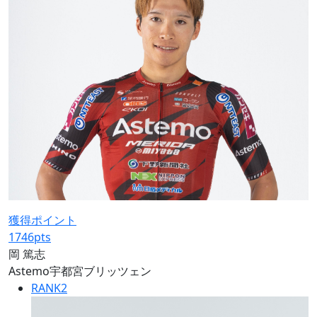
獲得ポイント
1746
pts
岡 篤志
Astemo宇都宮ブリッツェン
RANK
2