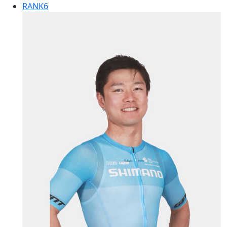
RANK
6