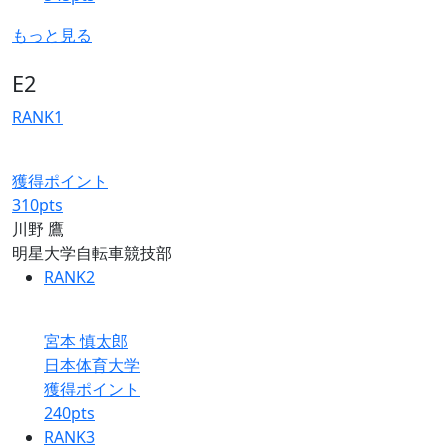
もっと見る
E2
RANK
1
獲得ポイント
310
pts
川野 鷹
明星大学自転車競技部
RANK
2
宮本 慎太郎
日本体育大学
獲得ポイント
240
pts
RANK
3