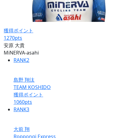
獲得ポイント
1270
pts
安原 大貴
MiNERVA-asahi
RANK
2
島野 翔汰
TEAM KOSHIDO
獲得ポイント
1060
pts
RANK
3
大前 翔
Roppongi Express