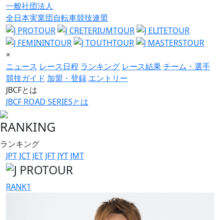
一般社団法人
全日本実業団自転車競技連盟
×
ニュース
レース日程
ランキング
レース結果
チーム・選手
競技ガイド
加盟・登録
エントリー
JBCFとは
JBCF ROAD SERIESとは
RANKING
ランキング
JPT
JCT
JET
JFT
JYT
JMT
RANK
1