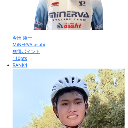
今田 康一
MiNERVA-asahi
獲得ポイント
110
pts
RANK
4