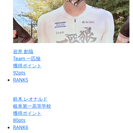
岩井 創哉
Team 一匹狼
獲得ポイント
92
pts
RANK
5
鈴木 レオナルド
岐阜第一高等学校
獲得ポイント
80
pts
RANK
6