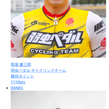
馬場 慶三郎
弱虫ペダル サイクリングチーム
獲得ポイント
1110
pts
RANK
5