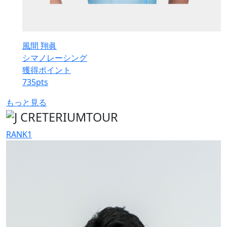
風間 翔眞
シマノレーシング
獲得ポイント
735
pts
もっと見る
RANK
1