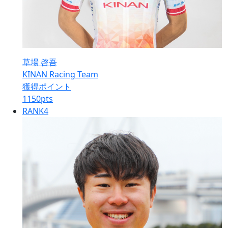
草場 啓吾
KINAN Racing Team
獲得ポイント
1150
pts
RANK
4