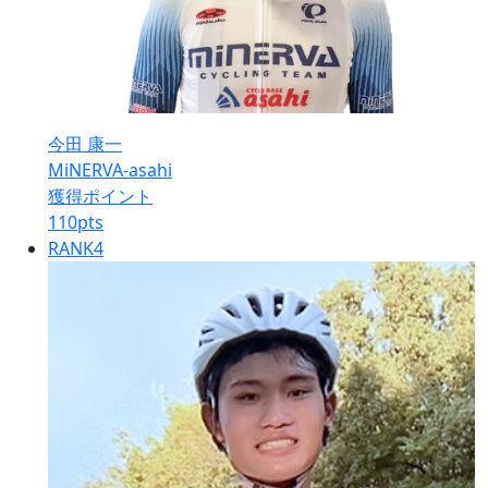
今田 康一
MiNERVA-asahi
獲得ポイント
110
pts
RANK
4