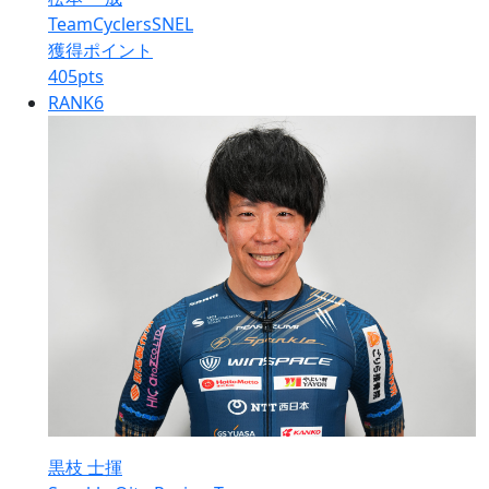
TeamCyclersSNEL
獲得ポイント
405
pts
RANK
6
黒枝 士揮