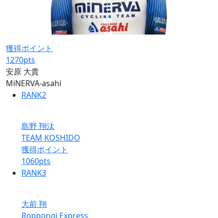
獲得ポイント
1270
pts
安原 大貴
MiNERVA-asahi
RANK
2
島野 翔汰
TEAM KOSHIDO
獲得ポイント
1060
pts
RANK
3
大前 翔
Roppongi Express