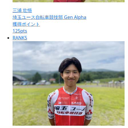
三浦 壮悟
埼玉ユース自転車競技部 Gen Alpha
獲得ポイント
125
pts
RANK
5