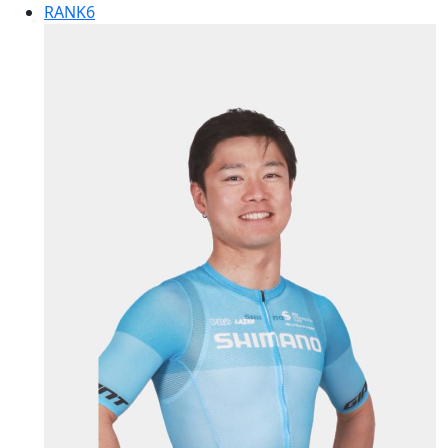
RANK
6