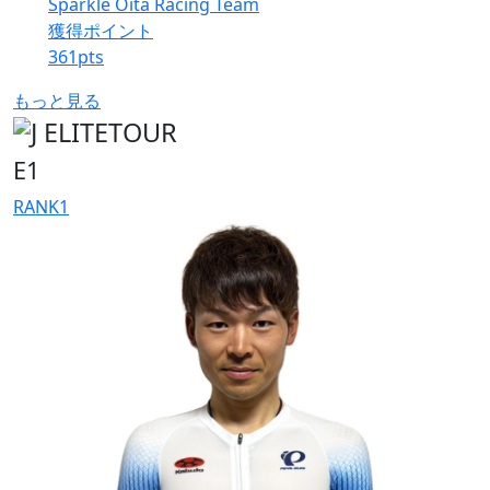
Sparkle Oita Racing Team
獲得ポイント
361
pts
もっと見る
E1
RANK
1