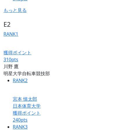
もっと見る
E2
RANK
1
獲得ポイント
310
pts
川野 鷹
明星大学自転車競技部
RANK
2
宮本 慎太郎
日本体育大学
獲得ポイント
240
pts
RANK
3