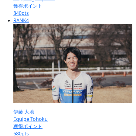
獲得ポイント
840
pts
RANK
4
伊藤 大地
Equipe Tohoku
獲得ポイント
680
pts