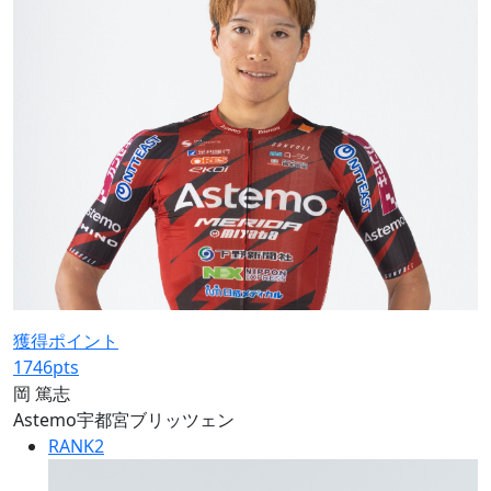
獲得ポイント
1746
pts
岡 篤志
Astemo宇都宮ブリッツェン
RANK
2