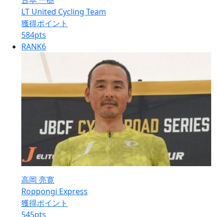
古本 一樹
LT United Cycling Team
獲得ポイント
584
pts
RANK
6
高岡 亮寛
Roppongi Express
獲得ポイント
545
pts