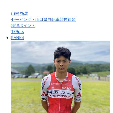
山根 拓馬
セービング・山口県自転車競技連盟
獲得ポイント
139
pts
RANK
4