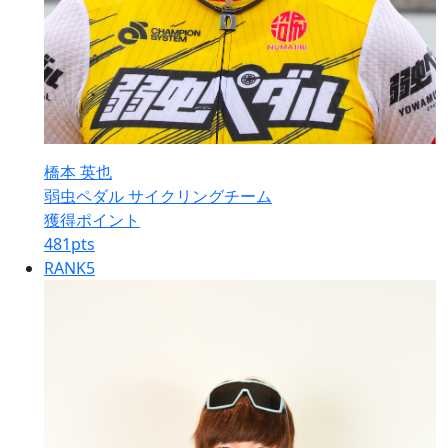
橋本 英也
弱虫ペダル サイクリングチーム
獲得ポイント
481
pts
RANK
5