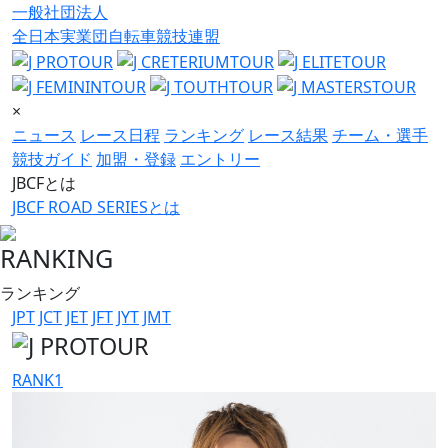
一般社団法人
全日本実業団自転車競技連盟
×
ニュース
レース日程
ランキング
レース結果
チーム・選手
競技ガイド
加盟・登録
エントリー
JBCFとは
JBCF ROAD SERIESとは
RANKING
ランキング
JPT
JCT
JET
JFT
JYT
JMT
RANK
1