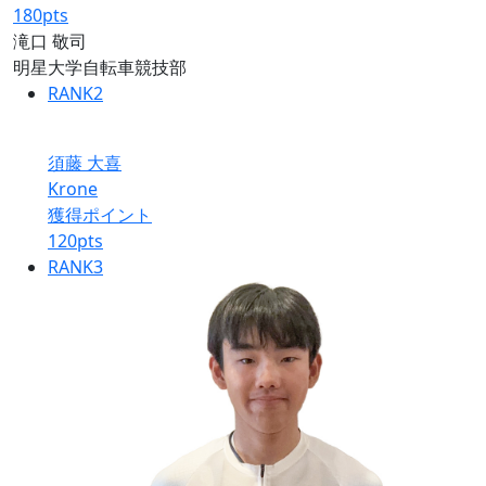
180
pts
滝口 敬司
明星大学自転車競技部
RANK
2
須藤 大喜
Krone
獲得ポイント
120
pts
RANK
3