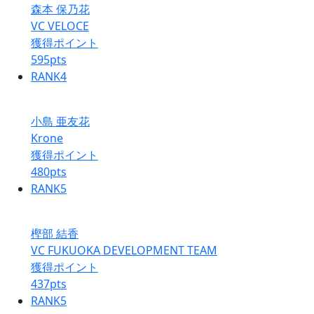
森本 保乃花
VC VELOCE
獲得ポイント
595
pts
RANK
4
小島 亜友花
Krone
獲得ポイント
480
pts
RANK
5
樫部 結香
VC FUKUOKA DEVELOPMENT TEAM
獲得ポイント
437
pts
RANK
5