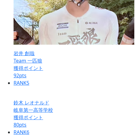
岩井 創哉
Team 一匹狼
獲得ポイント
92
pts
RANK
5
鈴木 レオナルド
岐阜第一高等学校
獲得ポイント
80
pts
RANK
6