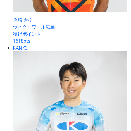
孫崎 大樹
ヴィクトワール広島
獲得ポイント
1618
pts
RANK
3