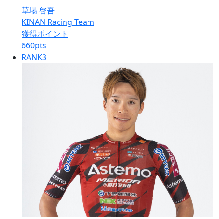
草場 啓吾
KINAN Racing Team
獲得ポイント
660
pts
RANK
3