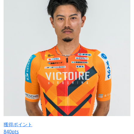
獲得ポイント
840
pts