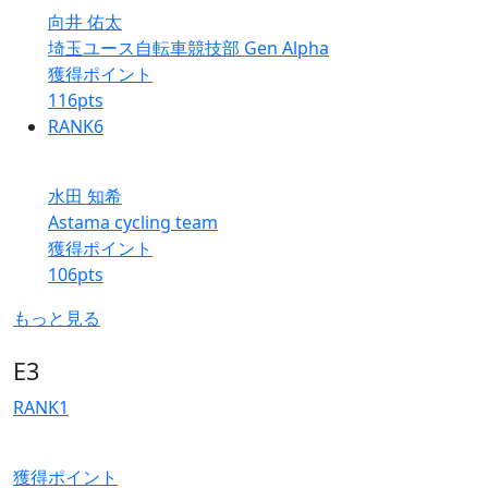
向井 佑太
埼玉ユース自転車競技部 Gen Alpha
獲得ポイント
116
pts
RANK
6
水田 知希
Astama cycling team
獲得ポイント
106
pts
もっと見る
E3
RANK
1
獲得ポイント