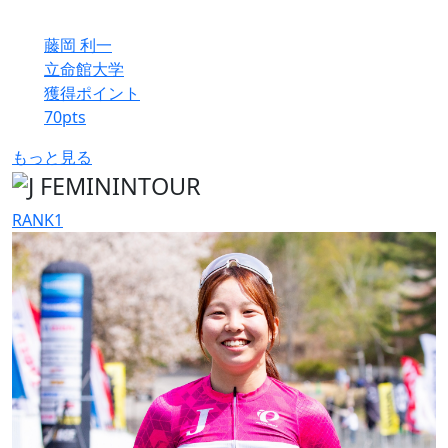
藤岡 利一
立命館大学
獲得ポイント
70
pts
もっと見る
RANK
1