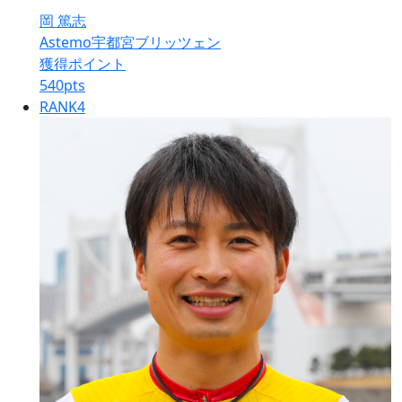
岡 篤志
Astemo宇都宮ブリッツェン
獲得ポイント
540
pts
RANK
4