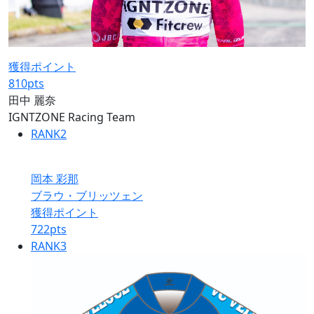
獲得ポイント
810
pts
田中 麗奈
IGNTZONE Racing Team
RANK
2
岡本 彩那
ブラウ・ブリッツェン
獲得ポイント
722
pts
RANK
3