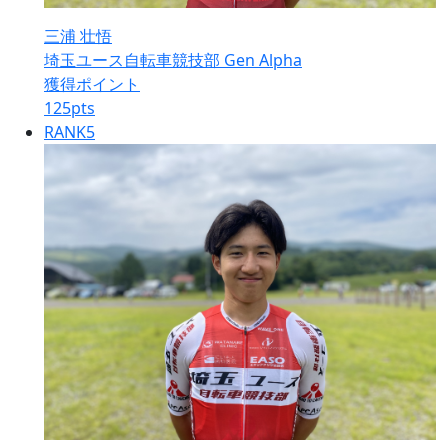
三浦 壮悟
埼玉ユース自転車競技部 Gen Alpha
獲得ポイント
125
pts
RANK
5