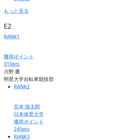
もっと見る
E2
RANK
1
獲得ポイント
310
pts
川野 鷹
明星大学自転車競技部
RANK
2
宮本 慎太郎
日本体育大学
獲得ポイント
240
pts
RANK
3