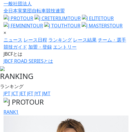
一般社団法人
全日本実業団自転車競技連盟
×
ニュース
レース日程
ランキング
レース結果
チーム・選手
競技ガイド
加盟・登録
エントリー
JBCFとは
JBCF ROAD SERIESとは
RANKING
ランキング
JPT
JCT
JET
JFT
JYT
JMT
RANK
1