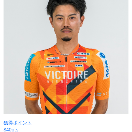
獲得ポイント
840
pts