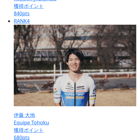
獲得ポイント
840
pts
RANK
4
伊藤 大地
Equipe Tohoku
獲得ポイント
680
pts