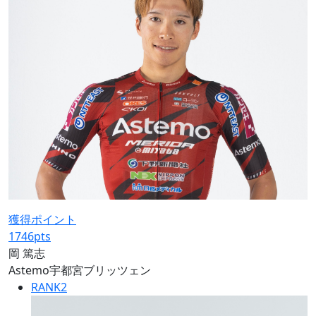
獲得ポイント
1746
pts
岡 篤志
Astemo宇都宮ブリッツェン
RANK
2