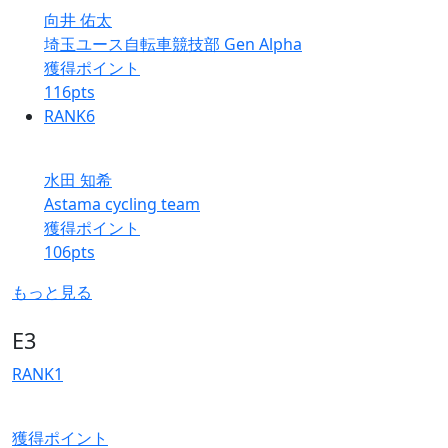
向井 佑太
埼玉ユース自転車競技部 Gen Alpha
獲得ポイント
116
pts
RANK
6
水田 知希
Astama cycling team
獲得ポイント
106
pts
もっと見る
E3
RANK
1
獲得ポイント