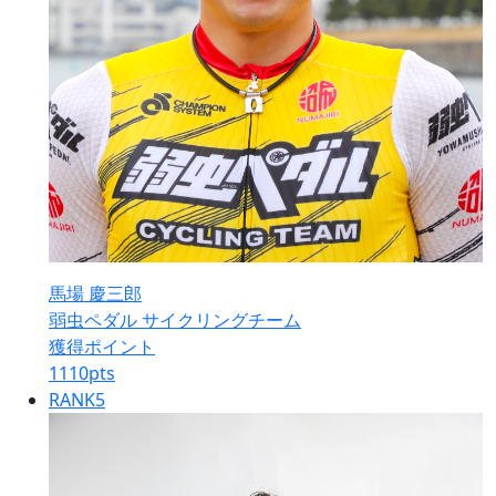
馬場 慶三郎
弱虫ペダル サイクリングチーム
獲得ポイント
1110
pts
RANK
5