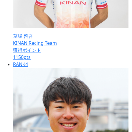
草場 啓吾
KINAN Racing Team
獲得ポイント
1150
pts
RANK
4