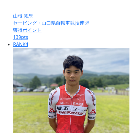
山根 拓馬
セービング・山口県自転車競技連盟
獲得ポイント
139
pts
RANK
4