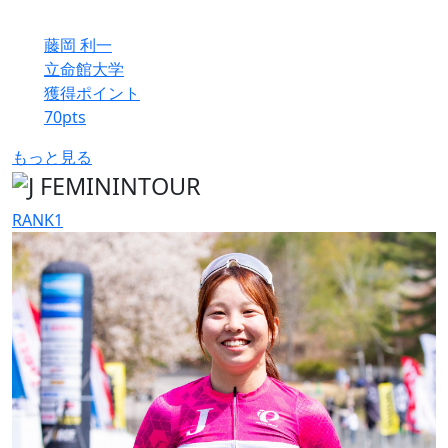
藤岡 利一
立命館大学
獲得ポイント
70
pts
もっと見る
RANK
1