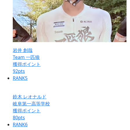
岩井 創哉
Team 一匹狼
獲得ポイント
92
pts
RANK
5
鈴木 レオナルド
岐阜第一高等学校
獲得ポイント
80
pts
RANK
6