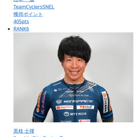
TeamCyclersSNEL
獲得ポイント
405
pts
RANK
6
黒枝 士揮