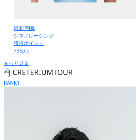
風間 翔眞
シマノレーシング
獲得ポイント
735
pts
もっと見る
RANK
1