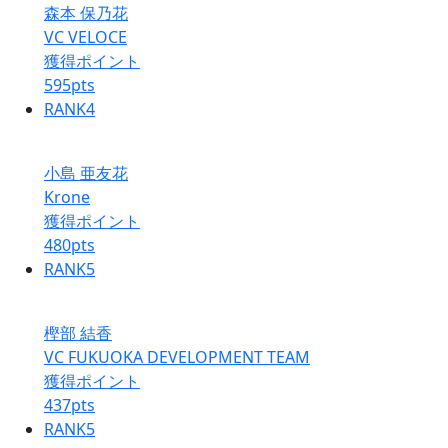
森本 保乃花
VC VELOCE
獲得ポイント
595
pts
RANK
4
小島 亜友花
Krone
獲得ポイント
480
pts
RANK
5
樫部 結香
VC FUKUOKA DEVELOPMENT TEAM
獲得ポイント
437
pts
RANK
5