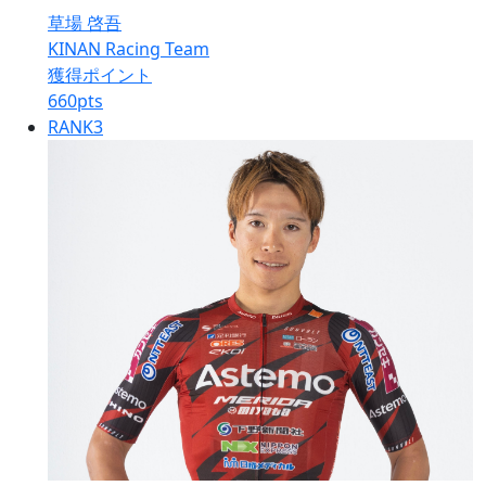
草場 啓吾
KINAN Racing Team
獲得ポイント
660
pts
RANK
3