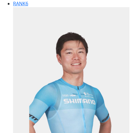
RANK
6