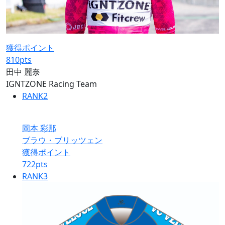
獲得ポイント
810
pts
田中 麗奈
IGNTZONE Racing Team
RANK
2
岡本 彩那
ブラウ・ブリッツェン
獲得ポイント
722
pts
RANK
3