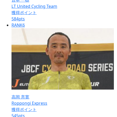
古本 一樹
LT United Cycling Team
獲得ポイント
584
pts
RANK
6
高岡 亮寛
Roppongi Express
獲得ポイント
545
pts