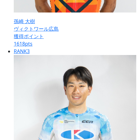
孫崎 大樹
ヴィクトワール広島
獲得ポイント
1618
pts
RANK
3