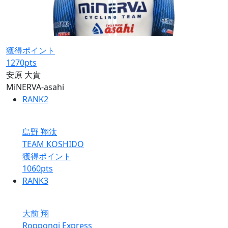
獲得ポイント
1270
pts
安原 大貴
MiNERVA-asahi
RANK
2
島野 翔汰
TEAM KOSHIDO
獲得ポイント
1060
pts
RANK
3
大前 翔
Roppongi Express