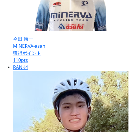
今田 康一
MiNERVA-asahi
獲得ポイント
110
pts
RANK
4