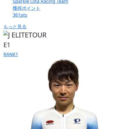
Sparkle Oita Racing Team
獲得ポイント
361
pts
もっと見る
E1
RANK
1