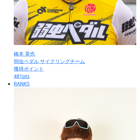
橋本 英也
弱虫ペダル サイクリングチーム
獲得ポイント
481
pts
RANK
5