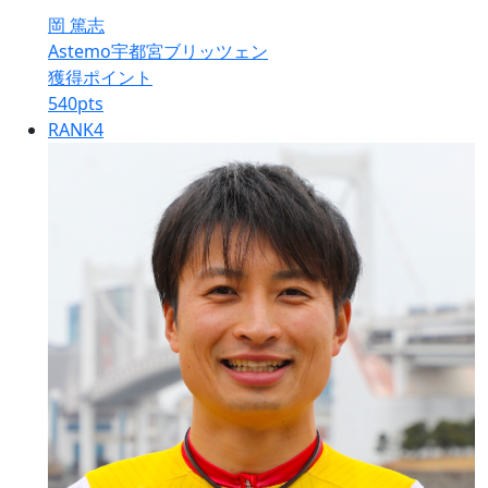
岡 篤志
Astemo宇都宮ブリッツェン
獲得ポイント
540
pts
RANK
4