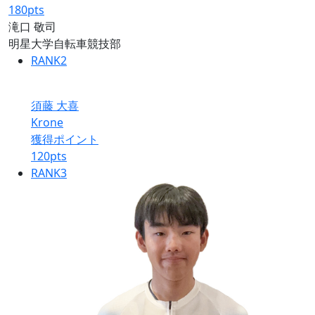
180
pts
滝口 敬司
明星大学自転車競技部
RANK
2
須藤 大喜
Krone
獲得ポイント
120
pts
RANK
3