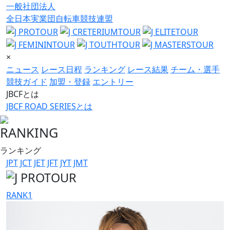
一般社団法人
全日本実業団自転車競技連盟
×
ニュース
レース日程
ランキング
レース結果
チーム・選手
競技ガイド
加盟・登録
エントリー
JBCFとは
JBCF ROAD SERIESとは
RANKING
ランキング
JPT
JCT
JET
JFT
JYT
JMT
RANK
1