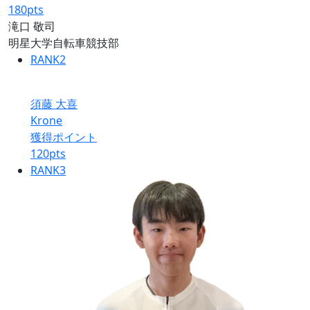
180
pts
滝口 敬司
明星大学自転車競技部
RANK
2
須藤 大喜
Krone
獲得ポイント
120
pts
RANK
3