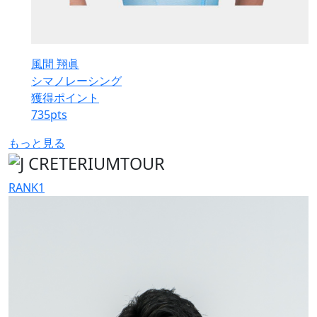
風間 翔眞
シマノレーシング
獲得ポイント
735
pts
もっと見る
RANK
1