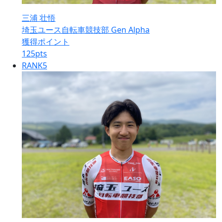
三浦 壮悟
埼玉ユース自転車競技部 Gen Alpha
獲得ポイント
125
pts
RANK
5