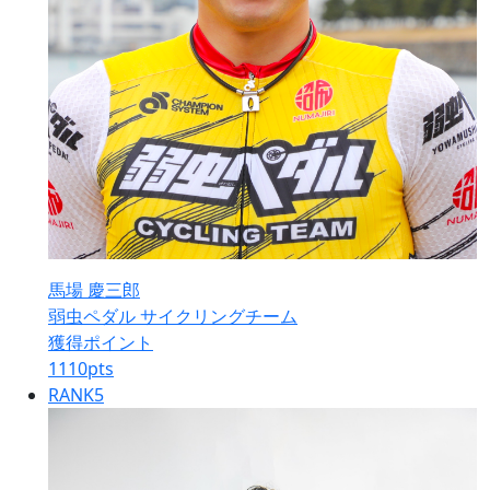
馬場 慶三郎
弱虫ペダル サイクリングチーム
獲得ポイント
1110
pts
RANK
5