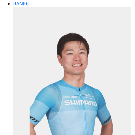
RANK
6