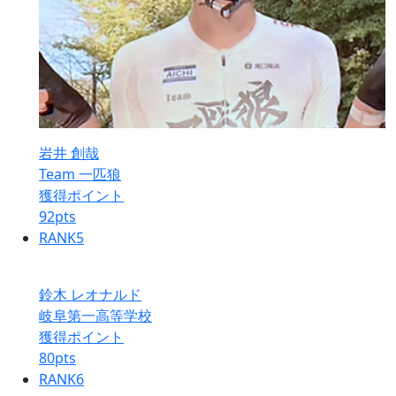
岩井 創哉
Team 一匹狼
獲得ポイント
92
pts
RANK
5
鈴木 レオナルド
岐阜第一高等学校
獲得ポイント
80
pts
RANK
6