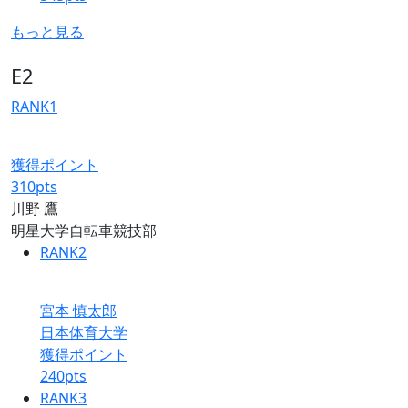
もっと見る
E2
RANK
1
獲得ポイント
310
pts
川野 鷹
明星大学自転車競技部
RANK
2
宮本 慎太郎
日本体育大学
獲得ポイント
240
pts
RANK
3