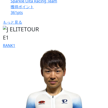
Sparkle Oita Racing Team
獲得ポイント
361
pts
もっと見る
E1
RANK
1