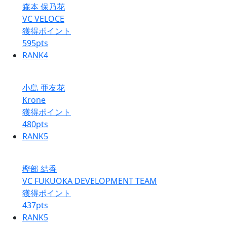
森本 保乃花
VC VELOCE
獲得ポイント
595
pts
RANK
4
小島 亜友花
Krone
獲得ポイント
480
pts
RANK
5
樫部 結香
VC FUKUOKA DEVELOPMENT TEAM
獲得ポイント
437
pts
RANK
5