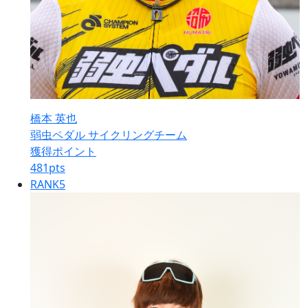
橋本 英也
弱虫ペダル サイクリングチーム
獲得ポイント
481
pts
RANK
5