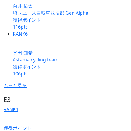
向井 佑太
埼玉ユース自転車競技部 Gen Alpha
獲得ポイント
116
pts
RANK
6
水田 知希
Astama cycling team
獲得ポイント
106
pts
もっと見る
E3
RANK
1
獲得ポイント