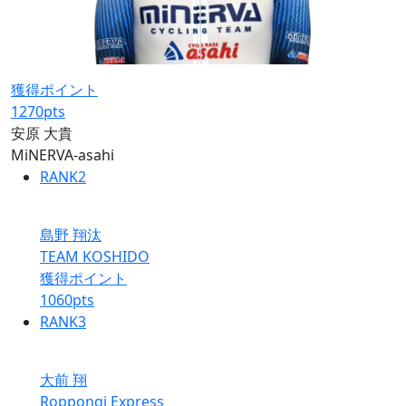
獲得ポイント
1270
pts
安原 大貴
MiNERVA-asahi
RANK
2
島野 翔汰
TEAM KOSHIDO
獲得ポイント
1060
pts
RANK
3
大前 翔
Roppongi Express