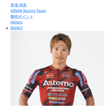
草場 啓吾
KINAN Racing Team
獲得ポイント
660
pts
RANK
3