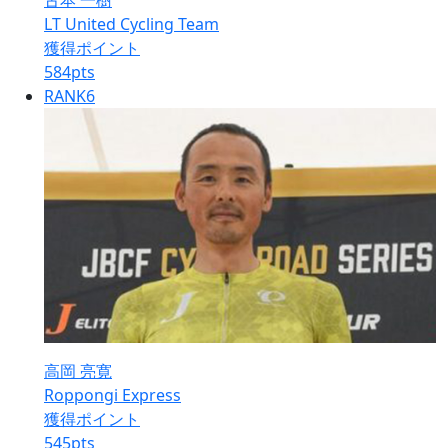
古本 一樹
LT United Cycling Team
獲得ポイント
584
pts
RANK
6
高岡 亮寛
Roppongi Express
獲得ポイント
545
pts