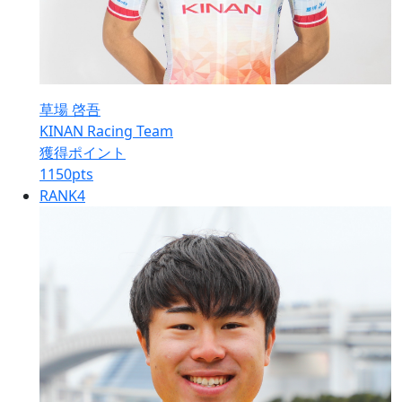
草場 啓吾
KINAN Racing Team
獲得ポイント
1150
pts
RANK
4