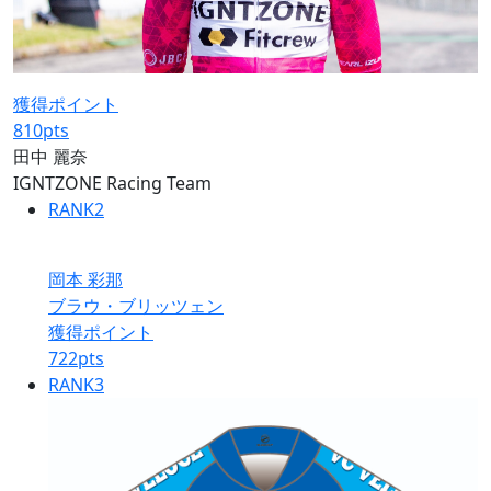
獲得ポイント
810
pts
田中 麗奈
IGNTZONE Racing Team
RANK
2
岡本 彩那
ブラウ・ブリッツェン
獲得ポイント
722
pts
RANK
3