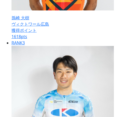
孫崎 大樹
ヴィクトワール広島
獲得ポイント
1618
pts
RANK
3