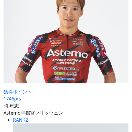
獲得ポイント
1746
pts
岡 篤志
Astemo宇都宮ブリッツェン
RANK
2