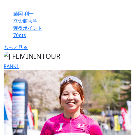
藤岡 利一
立命館大学
獲得ポイント
70
pts
もっと見る
RANK
1