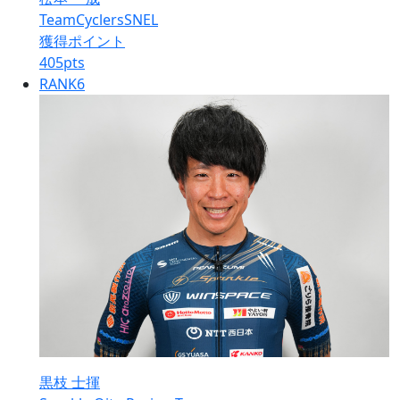
TeamCyclersSNEL
獲得ポイント
405
pts
RANK
6
黒枝 士揮