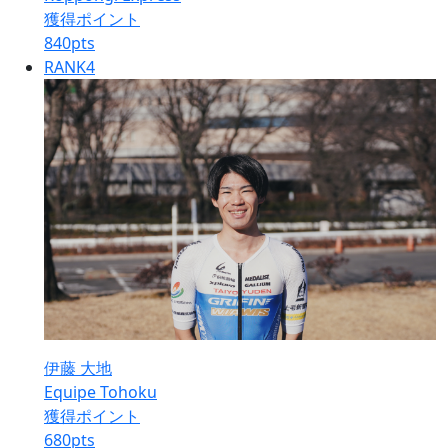
獲得ポイント
840
pts
RANK
4
伊藤 大地
Equipe Tohoku
獲得ポイント
680
pts