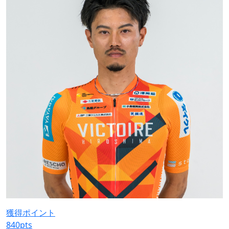
獲得ポイント
840
pts