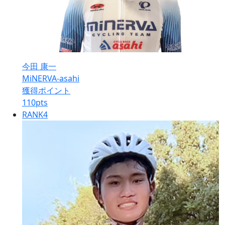
今田 康一
MiNERVA-asahi
獲得ポイント
110
pts
RANK
4