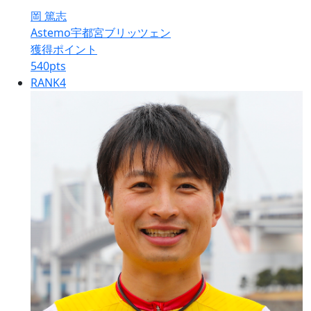
岡 篤志
Astemo宇都宮ブリッツェン
獲得ポイント
540
pts
RANK
4