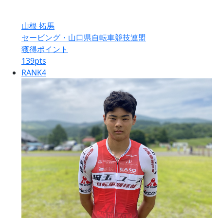
山根 拓馬
セービング・山口県自転車競技連盟
獲得ポイント
139
pts
RANK
4