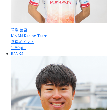
草場 啓吾
KINAN Racing Team
獲得ポイント
1150
pts
RANK
4