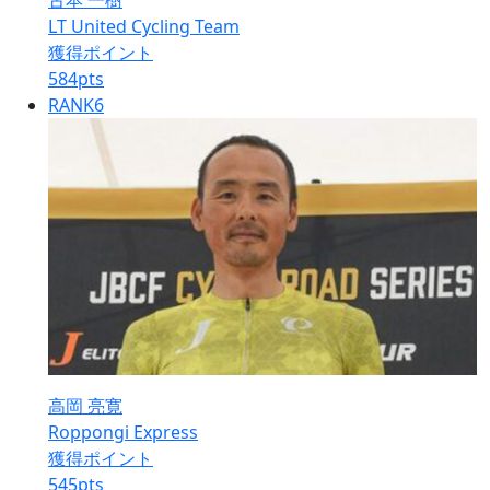
古本 一樹
LT United Cycling Team
獲得ポイント
584
pts
RANK
6
高岡 亮寛
Roppongi Express
獲得ポイント
545
pts