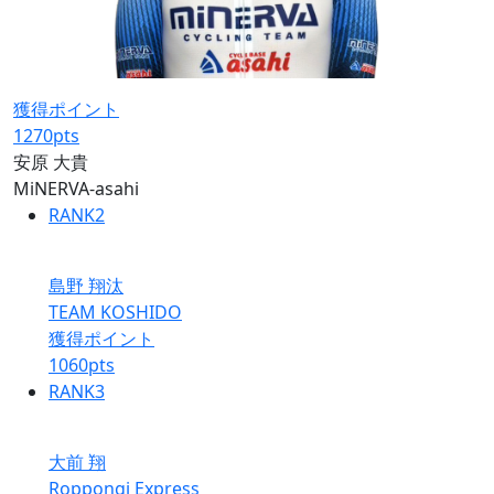
獲得ポイント
1270
pts
安原 大貴
MiNERVA-asahi
RANK
2
島野 翔汰
TEAM KOSHIDO
獲得ポイント
1060
pts
RANK
3
大前 翔
Roppongi Express