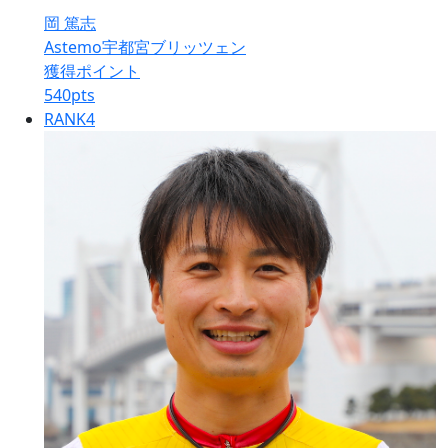
岡 篤志
Astemo宇都宮ブリッツェン
獲得ポイント
540
pts
RANK
4