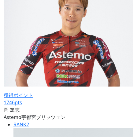
獲得ポイント
1746
pts
岡 篤志
Astemo宇都宮ブリッツェン
RANK
2