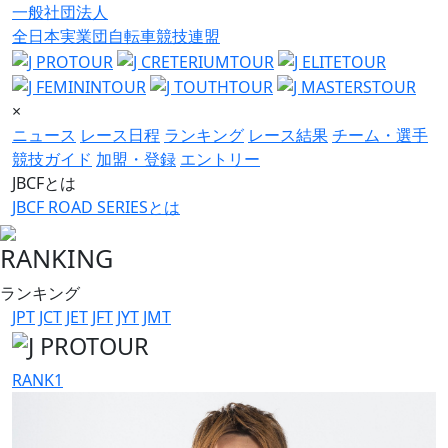
一般社団法人
全日本実業団自転車競技連盟
×
ニュース
レース日程
ランキング
レース結果
チーム・選手
競技ガイド
加盟・登録
エントリー
JBCFとは
JBCF ROAD SERIESとは
RANKING
ランキング
JPT
JCT
JET
JFT
JYT
JMT
RANK
1