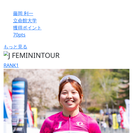
藤岡 利一
立命館大学
獲得ポイント
70
pts
もっと見る
RANK
1