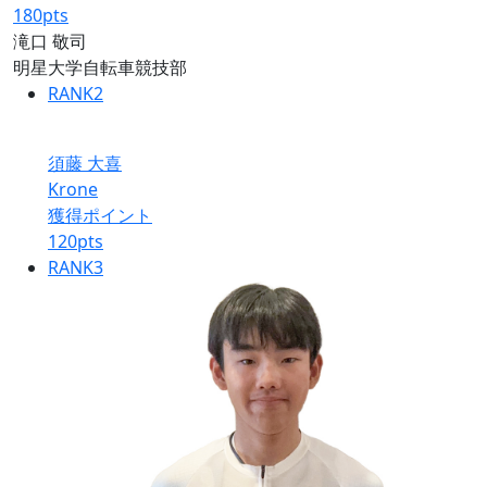
180
pts
滝口 敬司
明星大学自転車競技部
RANK
2
須藤 大喜
Krone
獲得ポイント
120
pts
RANK
3