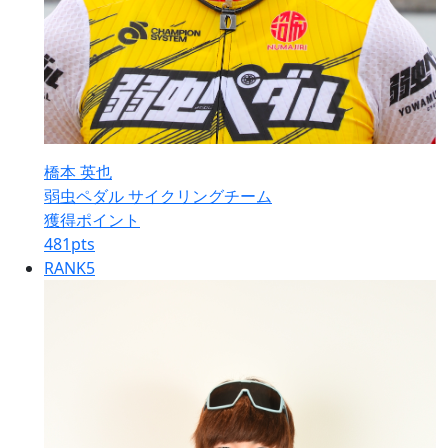
橋本 英也
弱虫ペダル サイクリングチーム
獲得ポイント
481
pts
RANK
5