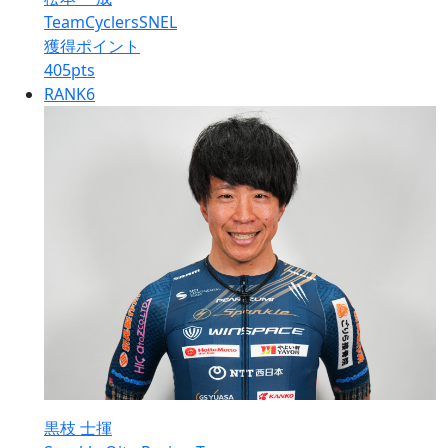
TeamCyclersSNEL
獲得ポイント
405
pts
RANK
6
黒枝 士揮