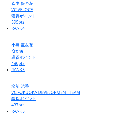
森本 保乃花
VC VELOCE
獲得ポイント
595
pts
RANK
4
小島 亜友花
Krone
獲得ポイント
480
pts
RANK
5
樫部 結香
VC FUKUOKA DEVELOPMENT TEAM
獲得ポイント
437
pts
RANK
5