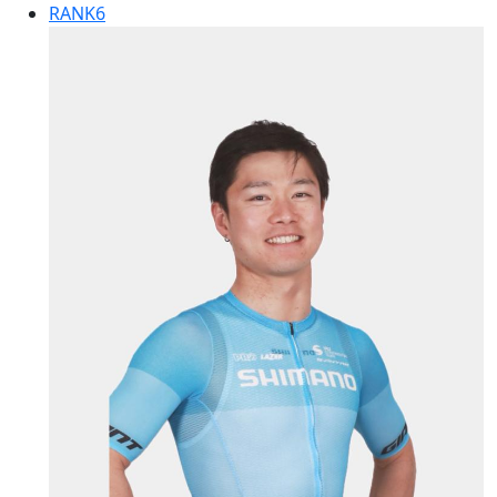
RANK
6