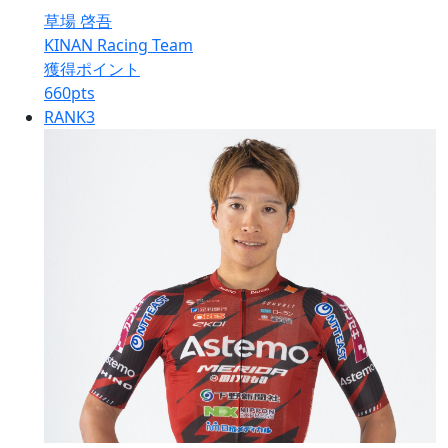
草場 啓吾
KINAN Racing Team
獲得ポイント
660
pts
RANK
3