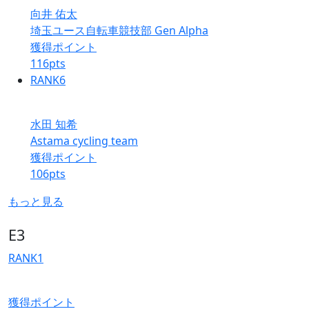
向井 佑太
埼玉ユース自転車競技部 Gen Alpha
獲得ポイント
116
pts
RANK
6
水田 知希
Astama cycling team
獲得ポイント
106
pts
もっと見る
E3
RANK
1
獲得ポイント