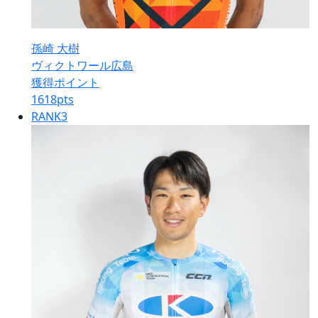
孫崎 大樹
ヴィクトワール広島
獲得ポイント
1618
pts
RANK
3