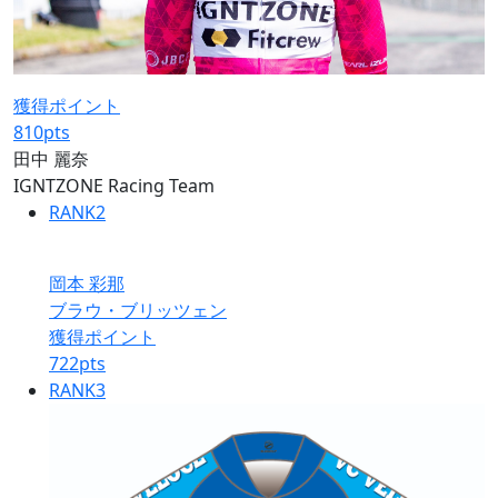
獲得ポイント
810
pts
田中 麗奈
IGNTZONE Racing Team
RANK
2
岡本 彩那
ブラウ・ブリッツェン
獲得ポイント
722
pts
RANK
3