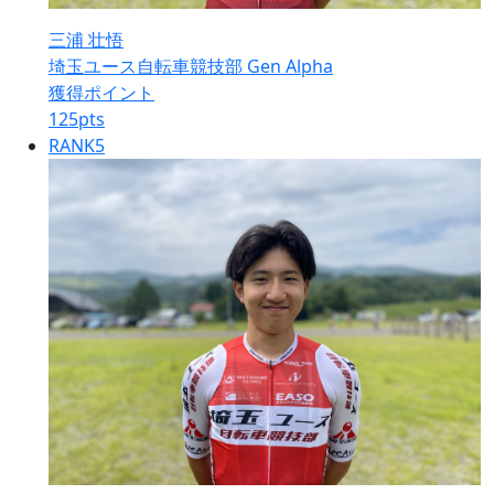
三浦 壮悟
埼玉ユース自転車競技部 Gen Alpha
獲得ポイント
125
pts
RANK
5