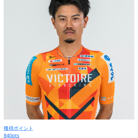
獲得ポイント
840
pts