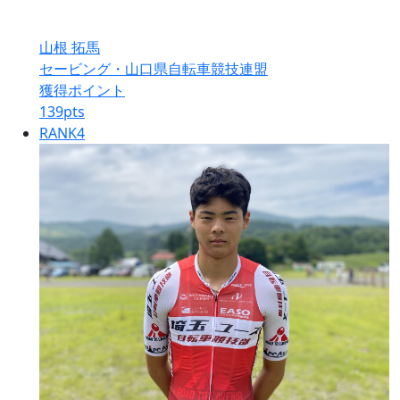
山根 拓馬
セービング・山口県自転車競技連盟
獲得ポイント
139
pts
RANK
4