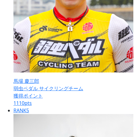
馬場 慶三郎
弱虫ペダル サイクリングチーム
獲得ポイント
1110
pts
RANK
5