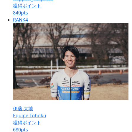
獲得ポイント
840
pts
RANK
4
伊藤 大地
Equipe Tohoku
獲得ポイント
680
pts