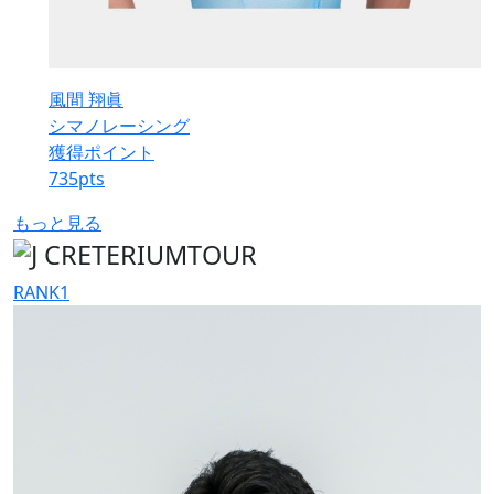
風間 翔眞
シマノレーシング
獲得ポイント
735
pts
もっと見る
RANK
1