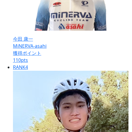
今田 康一
MiNERVA-asahi
獲得ポイント
110
pts
RANK
4