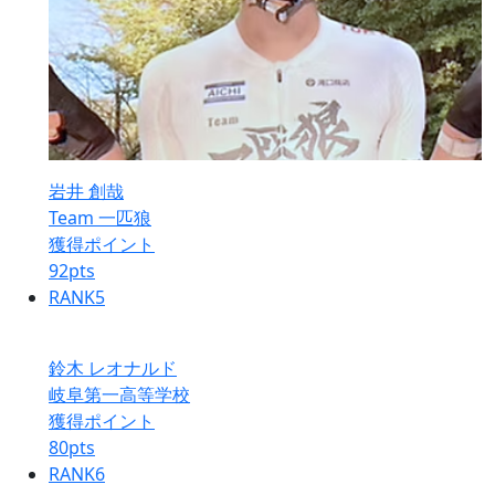
岩井 創哉
Team 一匹狼
獲得ポイント
92
pts
RANK
5
鈴木 レオナルド
岐阜第一高等学校
獲得ポイント
80
pts
RANK
6