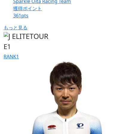
Sparkle Oita Racing Team
獲得ポイント
361
pts
もっと見る
E1
RANK
1