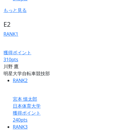
もっと見る
E2
RANK
1
獲得ポイント
310
pts
川野 鷹
明星大学自転車競技部
RANK
2
宮本 慎太郎
日本体育大学
獲得ポイント
240
pts
RANK
3