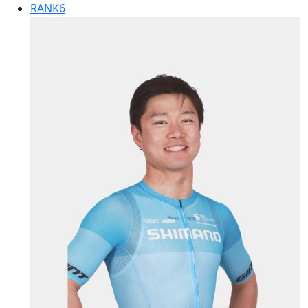
RANK
6