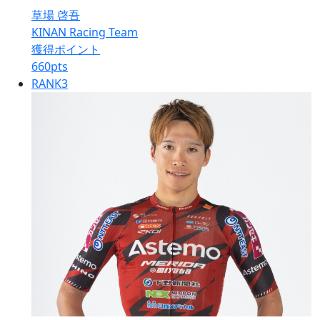
草場 啓吾
KINAN Racing Team
獲得ポイント
660
pts
RANK
3