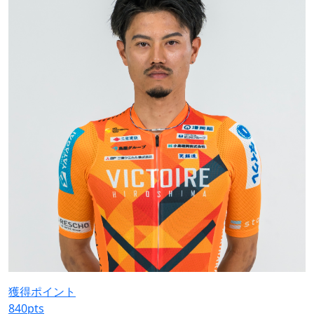
獲得ポイント
840
pts