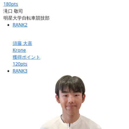
180
pts
滝口 敬司
明星大学自転車競技部
RANK
2
須藤 大喜
Krone
獲得ポイント
120
pts
RANK
3