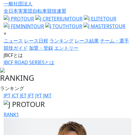
一般社団法人
全日本実業団自転車競技連盟
×
ニュース
レース日程
ランキング
レース結果
チーム・選手
競技ガイド
加盟・登録
エントリー
JBCFとは
JBCF ROAD SERIESとは
RANKING
ランキング
JPT
JCT
JET
JFT
JYT
JMT
RANK
1