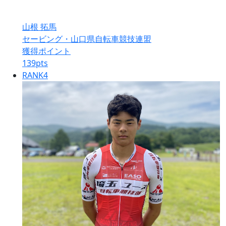
山根 拓馬
セービング・山口県自転車競技連盟
獲得ポイント
139
pts
RANK
4