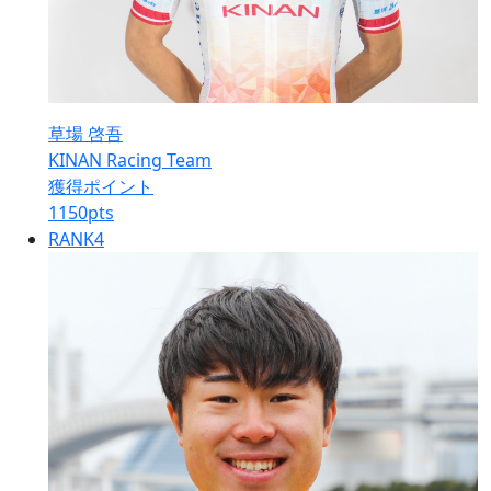
草場 啓吾
KINAN Racing Team
獲得ポイント
1150
pts
RANK
4