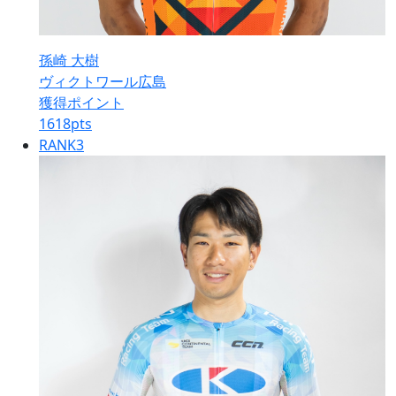
孫崎 大樹
ヴィクトワール広島
獲得ポイント
1618
pts
RANK
3