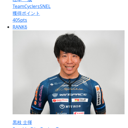
TeamCyclersSNEL
獲得ポイント
405
pts
RANK
6
黒枝 士揮