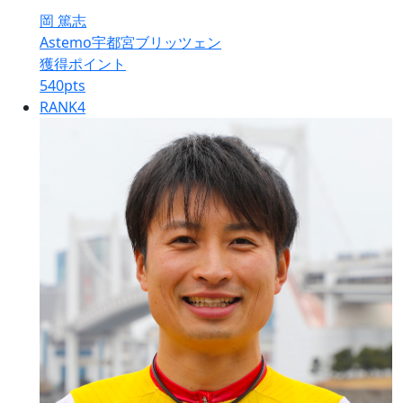
岡 篤志
Astemo宇都宮ブリッツェン
獲得ポイント
540
pts
RANK
4