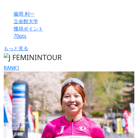
藤岡 利一
立命館大学
獲得ポイント
70
pts
もっと見る
RANK
1