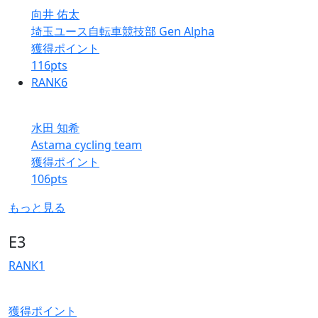
向井 佑太
埼玉ユース自転車競技部 Gen Alpha
獲得ポイント
116
pts
RANK
6
水田 知希
Astama cycling team
獲得ポイント
106
pts
もっと見る
E3
RANK
1
獲得ポイント