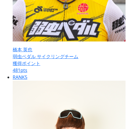
橋本 英也
弱虫ペダル サイクリングチーム
獲得ポイント
481
pts
RANK
5