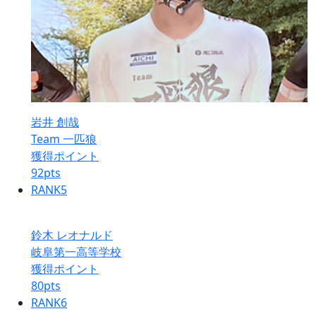
岩井 創哉
Team 一匹狼
獲得ポイント
92
pts
RANK
5
鈴木 レオナルド
岐阜第一高等学校
獲得ポイント
80
pts
RANK
6