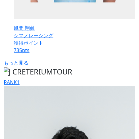
風間 翔眞
シマノレーシング
獲得ポイント
735
pts
もっと見る
RANK
1