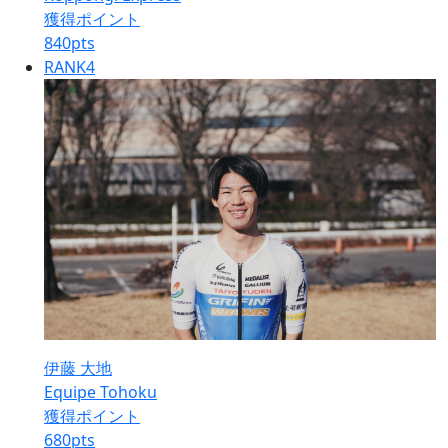
獲得ポイント
840
pts
RANK
4
伊藤 大地
Equipe Tohoku
獲得ポイント
680
pts