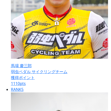
馬場 慶三郎
弱虫ペダル サイクリングチーム
獲得ポイント
1110
pts
RANK
5