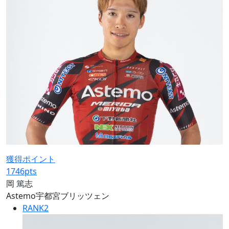
獲得ポイント
1746
pts
岡 篤志
Astemo宇都宮ブリッツェン
RANK
2