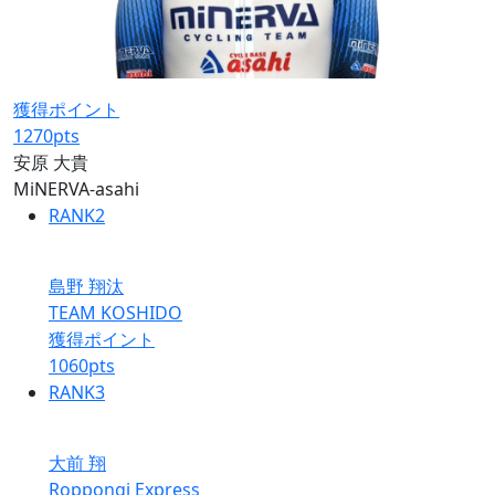
獲得ポイント
1270
pts
安原 大貴
MiNERVA-asahi
RANK
2
島野 翔汰
TEAM KOSHIDO
獲得ポイント
1060
pts
RANK
3
大前 翔
Roppongi Express