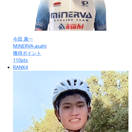
今田 康一
MiNERVA-asahi
獲得ポイント
110
pts
RANK
4