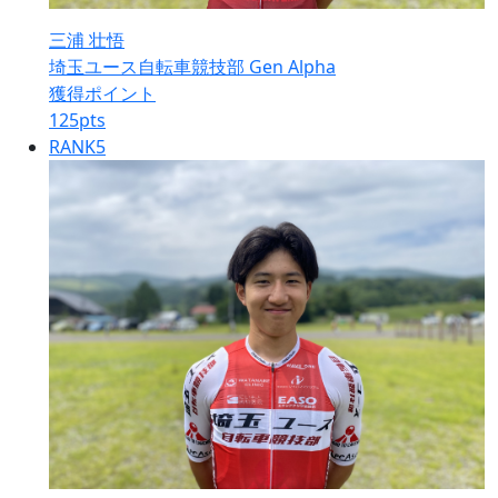
三浦 壮悟
埼玉ユース自転車競技部 Gen Alpha
獲得ポイント
125
pts
RANK
5