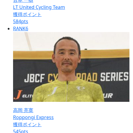
古本 一樹
LT United Cycling Team
獲得ポイント
584
pts
RANK
6
高岡 亮寛
Roppongi Express
獲得ポイント
545
pts