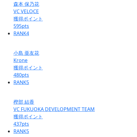
森本 保乃花
VC VELOCE
獲得ポイント
595
pts
RANK
4
小島 亜友花
Krone
獲得ポイント
480
pts
RANK
5
樫部 結香
VC FUKUOKA DEVELOPMENT TEAM
獲得ポイント
437
pts
RANK
5