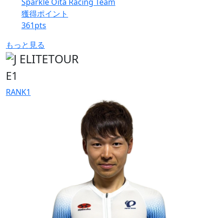
Sparkle Oita Racing Team
獲得ポイント
361
pts
もっと見る
E1
RANK
1