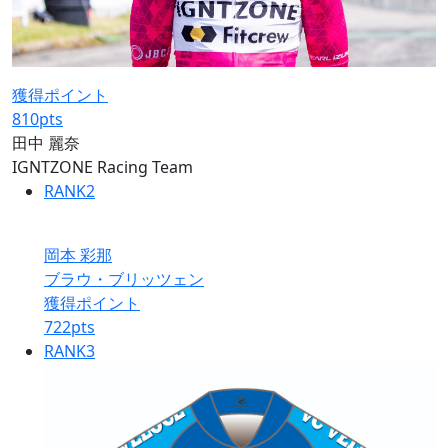
獲得ポイント
810
pts
田中 麗奈
IGNTZONE Racing Team
RANK
2
岡本 彩那
ブラウ・ブリッツェン
獲得ポイント
722
pts
RANK
3