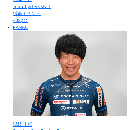
TeamCyclersSNEL
獲得ポイント
405
pts
RANK
6
黒枝 士揮