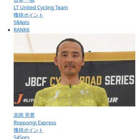
古本 一樹
LT United Cycling Team
獲得ポイント
584
pts
RANK
6
高岡 亮寛
Roppongi Express
獲得ポイント
545
pts