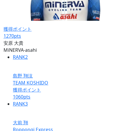
獲得ポイント
1270
pts
安原 大貴
MiNERVA-asahi
RANK
2
島野 翔汰
TEAM KOSHIDO
獲得ポイント
1060
pts
RANK
3
大前 翔
Roppongi Express