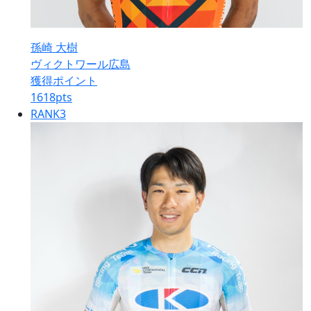
孫崎 大樹
ヴィクトワール広島
獲得ポイント
1618
pts
RANK
3