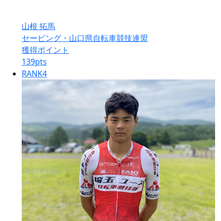
山根 拓馬
セービング・山口県自転車競技連盟
獲得ポイント
139
pts
RANK
4