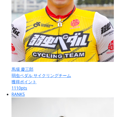
馬場 慶三郎
弱虫ペダル サイクリングチーム
獲得ポイント
1110
pts
RANK
5