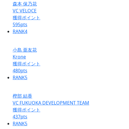
森本 保乃花
VC VELOCE
獲得ポイント
595
pts
RANK
4
小島 亜友花
Krone
獲得ポイント
480
pts
RANK
5
樫部 結香
VC FUKUOKA DEVELOPMENT TEAM
獲得ポイント
437
pts
RANK
5