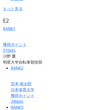
もっと見る
E2
RANK
1
獲得ポイント
310
pts
川野 鷹
明星大学自転車競技部
RANK
2
宮本 慎太郎
日本体育大学
獲得ポイント
240
pts
RANK
3