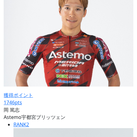
獲得ポイント
1746
pts
岡 篤志
Astemo宇都宮ブリッツェン
RANK
2