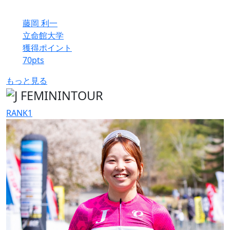
藤岡 利一
立命館大学
獲得ポイント
70
pts
もっと見る
RANK
1