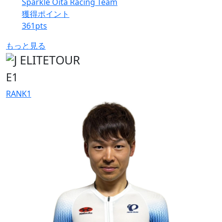
Sparkle Oita Racing Team
獲得ポイント
361
pts
もっと見る
E1
RANK
1