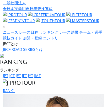
一般社団法人
全日本実業団自転車競技連盟
×
ニュース
レース日程
ランキング
レース結果
チーム・選手
競技ガイド
加盟・登録
エントリー
JBCFとは
JBCF ROAD SERIESとは
RANKING
ランキング
JPT
JCT
JET
JFT
JYT
JMT
RANK
1