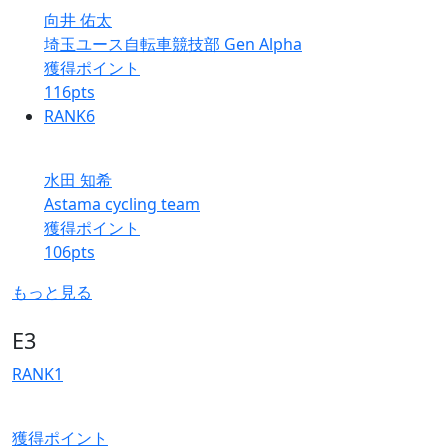
向井 佑太
埼玉ユース自転車競技部 Gen Alpha
獲得ポイント
116
pts
RANK
6
水田 知希
Astama cycling team
獲得ポイント
106
pts
もっと見る
E3
RANK
1
獲得ポイント