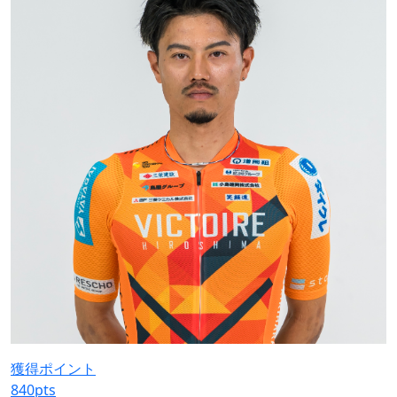
獲得ポイント
840
pts