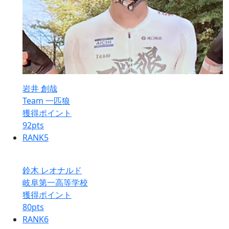
岩井 創哉
Team 一匹狼
獲得ポイント
92
pts
RANK
5
鈴木 レオナルド
岐阜第一高等学校
獲得ポイント
80
pts
RANK
6