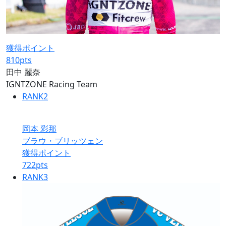
獲得ポイント
810
pts
田中 麗奈
IGNTZONE Racing Team
RANK
2
岡本 彩那
ブラウ・ブリッツェン
獲得ポイント
722
pts
RANK
3