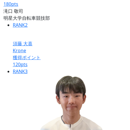
180
pts
滝口 敬司
明星大学自転車競技部
RANK
2
須藤 大喜
Krone
獲得ポイント
120
pts
RANK
3