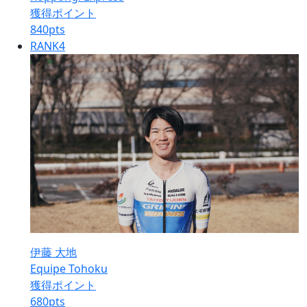
獲得ポイント
840
pts
RANK
4
伊藤 大地
Equipe Tohoku
獲得ポイント
680
pts