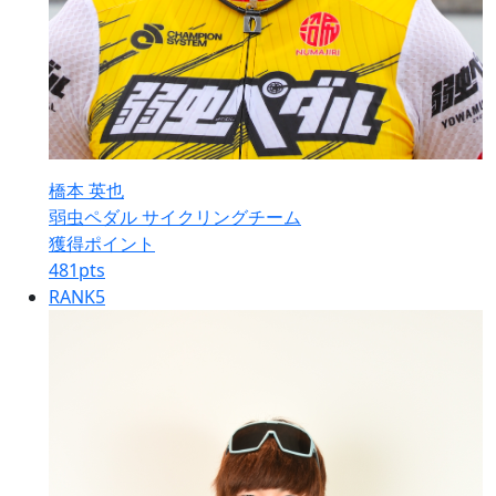
橋本 英也
弱虫ペダル サイクリングチーム
獲得ポイント
481
pts
RANK
5