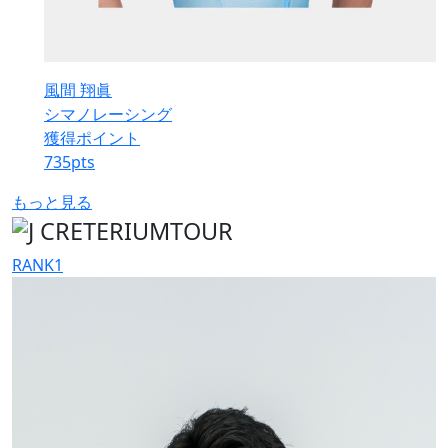
風間 翔眞
シマノレーシング
獲得ポイント
735
pts
もっと見る
RANK
1