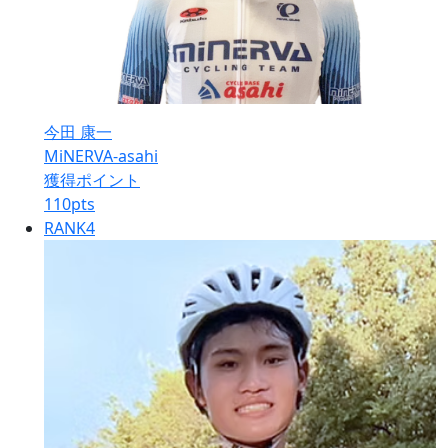
今田 康一
MiNERVA-asahi
獲得ポイント
110
pts
RANK
4