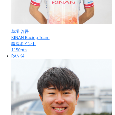
草場 啓吾
KINAN Racing Team
獲得ポイント
1150
pts
RANK
4