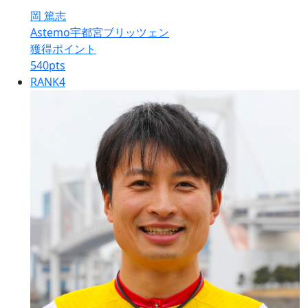
岡 篤志
Astemo宇都宮ブリッツェン
獲得ポイント
540
pts
RANK
4