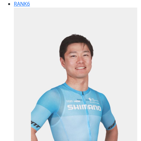
RANK
6