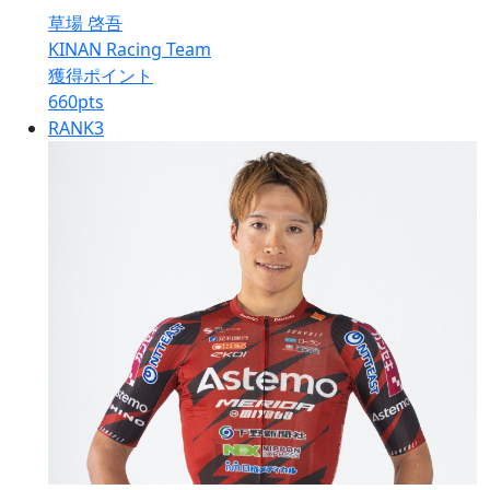
草場 啓吾
KINAN Racing Team
獲得ポイント
660
pts
RANK
3