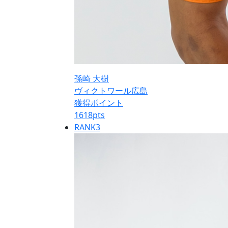
孫崎 大樹
ヴィクトワール広島
獲得ポイント
1618
pts
RANK
3