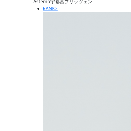
Astemo宇都宮ブリッツェン
RANK
2