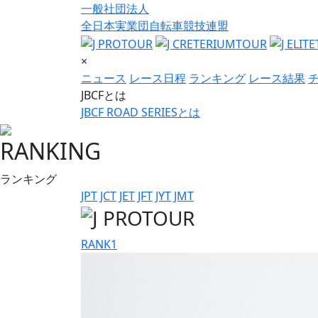
一般社団法人
全日本実業団自転車競技連盟
×
ニュース
レース日程
ランキング
レース結果
JBCFとは
JBCF ROAD SERIESとは
RANKING
ランキング
JPT
JCT
JET
JFT
JYT
JMT
RANK
1