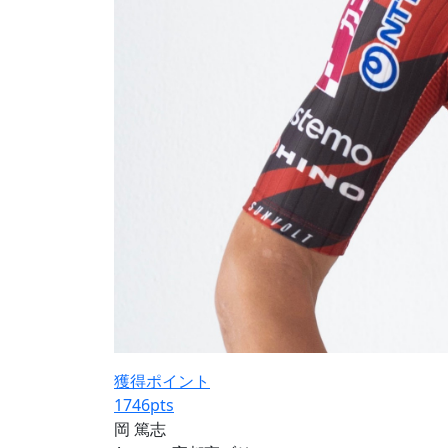
獲得ポイント
1746
pts
岡 篤志