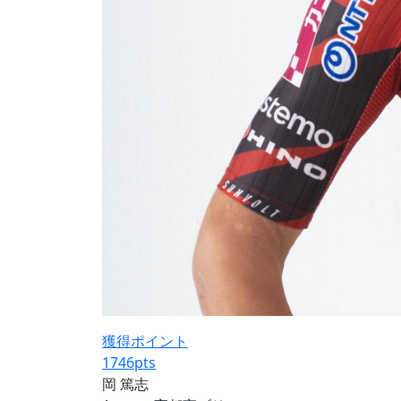
獲得ポイント
1746
pts
岡 篤志