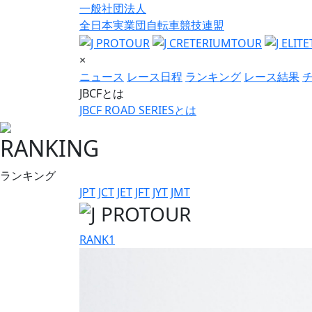
一般社団法人
全日本実業団自転車競技連盟
×
ニュース
レース日程
ランキング
レース結果
JBCFとは
JBCF ROAD SERIESとは
RANKING
ランキング
JPT
JCT
JET
JFT
JYT
JMT
RANK
1