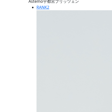
Astemo宇都宮ブリッツェン
RANK
2