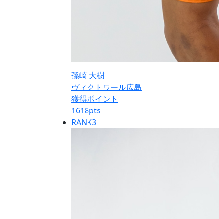
孫崎 大樹
ヴィクトワール広島
獲得ポイント
1618
pts
RANK
3