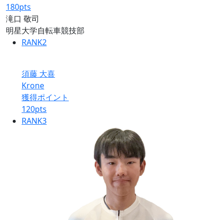
180
pts
滝口 敬司
明星大学自転車競技部
RANK
2
須藤 大喜
Krone
獲得ポイント
120
pts
RANK
3