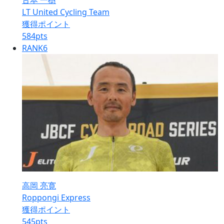
古本 一樹
LT United Cycling Team
獲得ポイント
584
pts
RANK
6
高岡 亮寛
Roppongi Express
獲得ポイント
545
pts