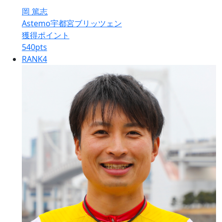
岡 篤志
Astemo宇都宮ブリッツェン
獲得ポイント
540
pts
RANK
4