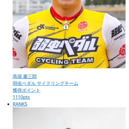
馬場 慶三郎
弱虫ペダル サイクリングチーム
獲得ポイント
1110
pts
RANK
5