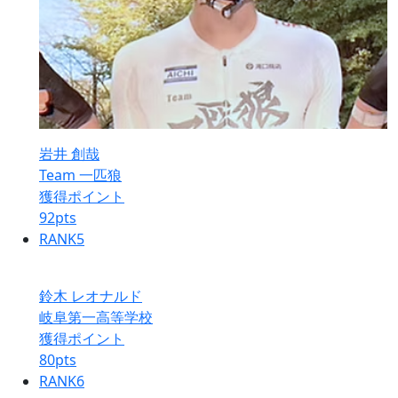
岩井 創哉
Team 一匹狼
獲得ポイント
92
pts
RANK
5
鈴木 レオナルド
岐阜第一高等学校
獲得ポイント
80
pts
RANK
6