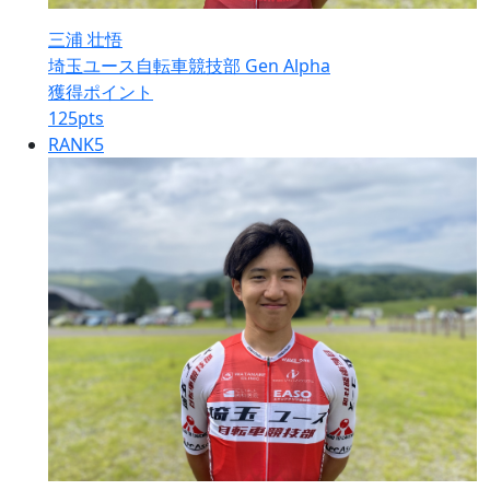
三浦 壮悟
埼玉ユース自転車競技部 Gen Alpha
獲得ポイント
125
pts
RANK
5