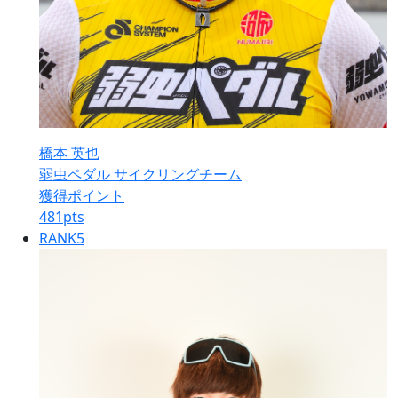
橋本 英也
弱虫ペダル サイクリングチーム
獲得ポイント
481
pts
RANK
5