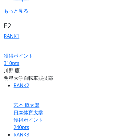
もっと見る
E2
RANK
1
獲得ポイント
310
pts
川野 鷹
明星大学自転車競技部
RANK
2
宮本 慎太郎
日本体育大学
獲得ポイント
240
pts
RANK
3