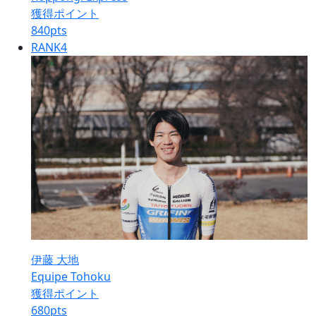
獲得ポイント
840
pts
RANK
4
伊藤 大地
Equipe Tohoku
獲得ポイント
680
pts