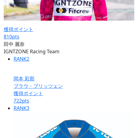
獲得ポイント
810
pts
田中 麗奈
IGNTZONE Racing Team
RANK
2
岡本 彩那
ブラウ・ブリッツェン
獲得ポイント
722
pts
RANK
3