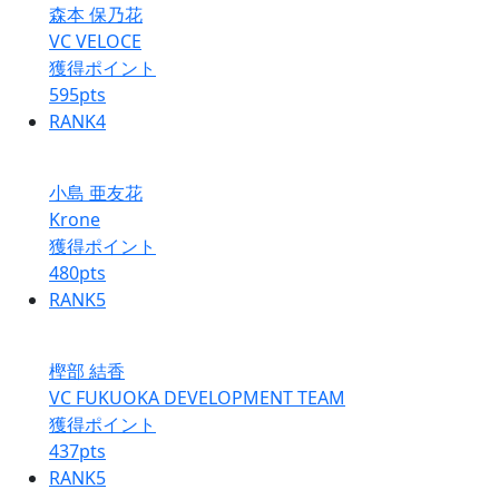
森本 保乃花
VC VELOCE
獲得ポイント
595
pts
RANK
4
小島 亜友花
Krone
獲得ポイント
480
pts
RANK
5
樫部 結香
VC FUKUOKA DEVELOPMENT TEAM
獲得ポイント
437
pts
RANK
5