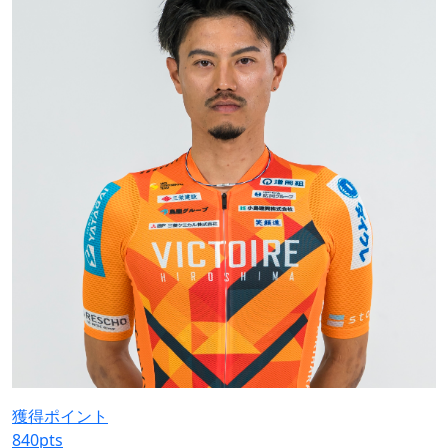
獲得ポイント
840
pts