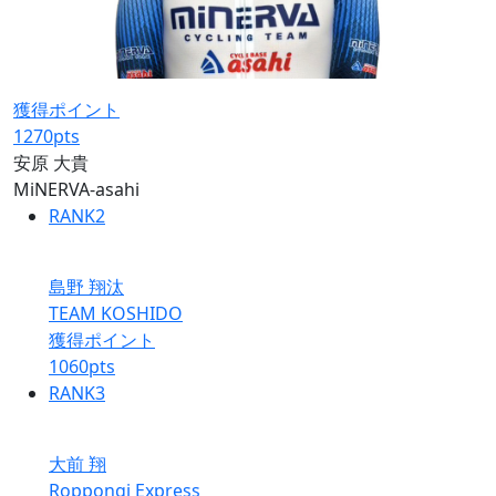
獲得ポイント
1270
pts
安原 大貴
MiNERVA-asahi
RANK
2
島野 翔汰
TEAM KOSHIDO
獲得ポイント
1060
pts
RANK
3
大前 翔
Roppongi Express