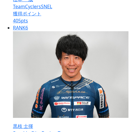
TeamCyclersSNEL
獲得ポイント
405
pts
RANK
6
黒枝 士揮