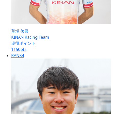
草場 啓吾
KINAN Racing Team
獲得ポイント
1150
pts
RANK
4