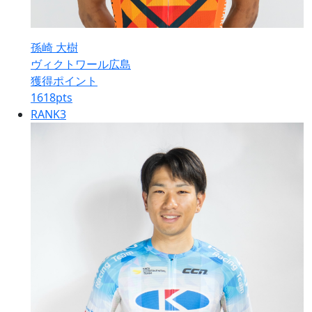
孫崎 大樹
ヴィクトワール広島
獲得ポイント
1618
pts
RANK
3