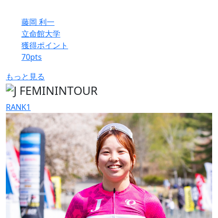
藤岡 利一
立命館大学
獲得ポイント
70
pts
もっと見る
RANK
1