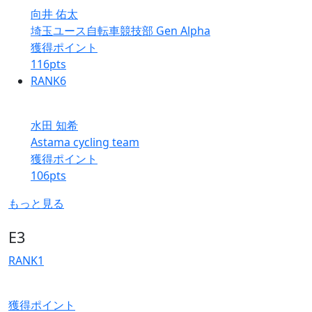
向井 佑太
埼玉ユース自転車競技部 Gen Alpha
獲得ポイント
116
pts
RANK
6
水田 知希
Astama cycling team
獲得ポイント
106
pts
もっと見る
E3
RANK
1
獲得ポイント