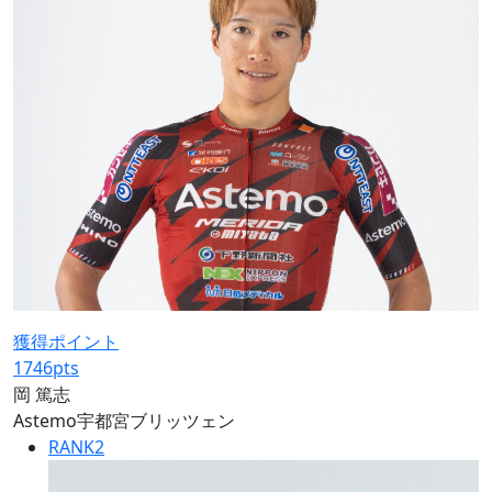
獲得ポイント
1746
pts
岡 篤志
Astemo宇都宮ブリッツェン
RANK
2