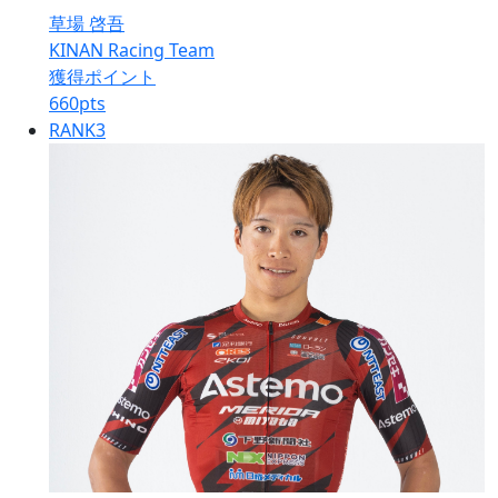
草場 啓吾
KINAN Racing Team
獲得ポイント
660
pts
RANK
3