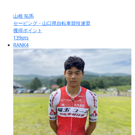
山根 拓馬
セービング・山口県自転車競技連盟
獲得ポイント
139
pts
RANK
4