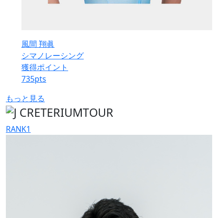
風間 翔眞
シマノレーシング
獲得ポイント
735
pts
もっと見る
RANK
1