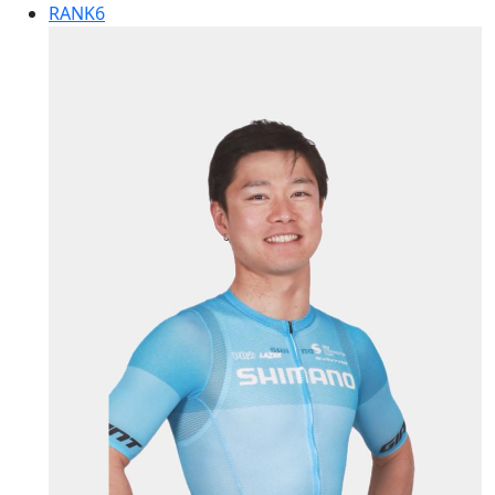
RANK
6