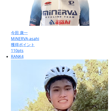
今田 康一
MiNERVA-asahi
獲得ポイント
110
pts
RANK
4