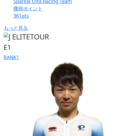
Sparkle Oita Racing Team
獲得ポイント
361
pts
もっと見る
E1
RANK
1