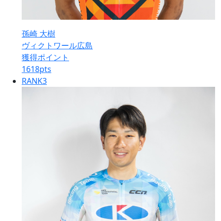
孫崎 大樹
ヴィクトワール広島
獲得ポイント
1618
pts
RANK
3