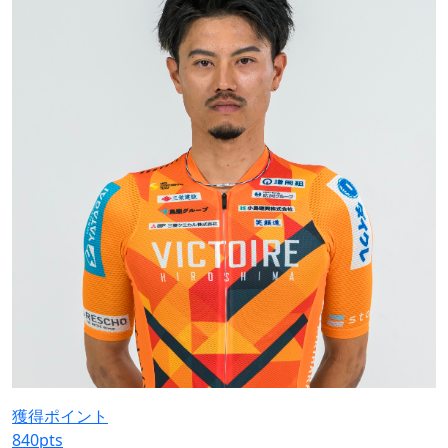
獲得ポイント
840
pts