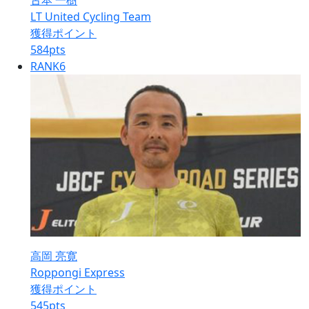
古本 一樹
LT United Cycling Team
獲得ポイント
584
pts
RANK
6
高岡 亮寛
Roppongi Express
獲得ポイント
545
pts