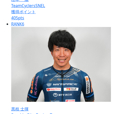
TeamCyclersSNEL
獲得ポイント
405
pts
RANK
6
黒枝 士揮