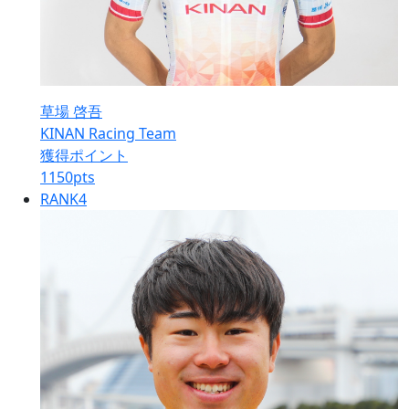
草場 啓吾
KINAN Racing Team
獲得ポイント
1150
pts
RANK
4