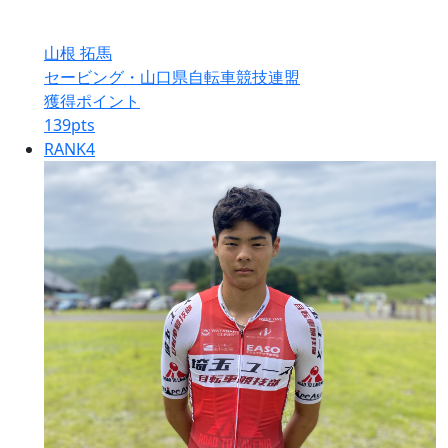
山根 拓馬
セービング・山口県自転車競技連盟
獲得ポイント
139
pts
RANK
4