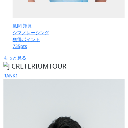
風間 翔眞
シマノレーシング
獲得ポイント
735
pts
もっと見る
RANK
1