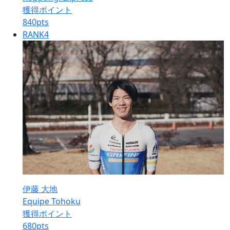
獲得ポイント
840
pts
RANK
4
伊藤 大地
Equipe Tohoku
獲得ポイント
680
pts