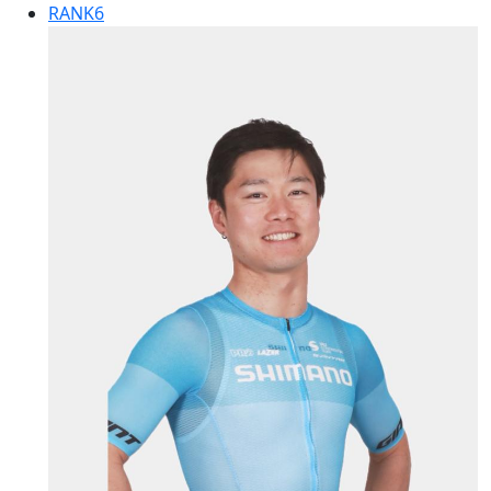
RANK
6