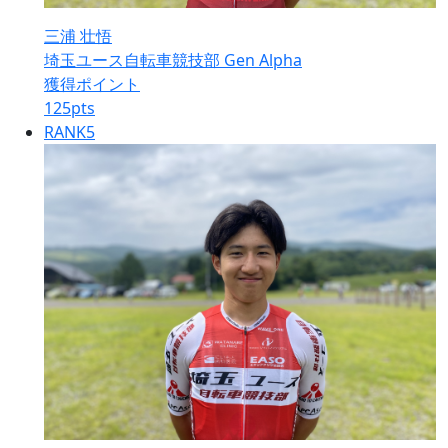
三浦 壮悟
埼玉ユース自転車競技部 Gen Alpha
獲得ポイント
125
pts
RANK
5