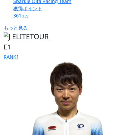
Sparkle Oita Racing Team
獲得ポイント
361
pts
もっと見る
E1
RANK
1