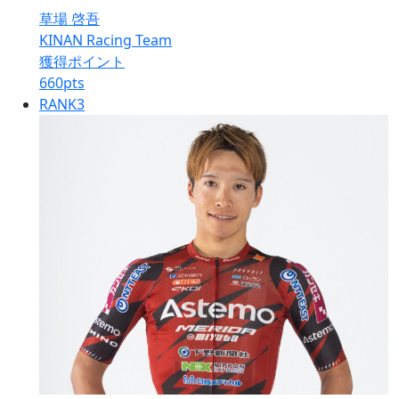
草場 啓吾
KINAN Racing Team
獲得ポイント
660
pts
RANK
3