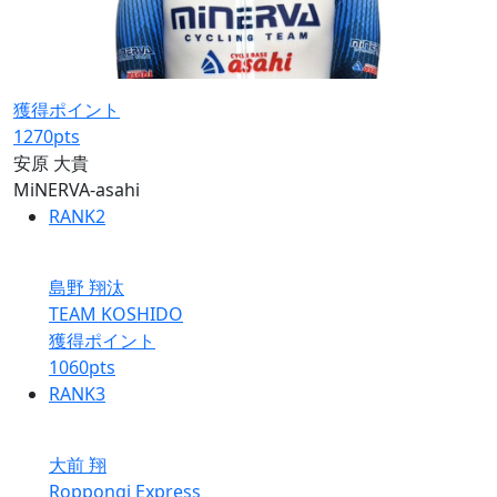
獲得ポイント
1270
pts
安原 大貴
MiNERVA-asahi
RANK
2
島野 翔汰
TEAM KOSHIDO
獲得ポイント
1060
pts
RANK
3
大前 翔
Roppongi Express