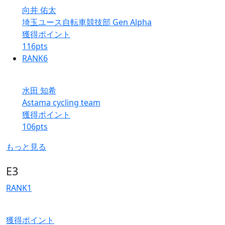
向井 佑太
埼玉ユース自転車競技部 Gen Alpha
獲得ポイント
116
pts
RANK
6
水田 知希
Astama cycling team
獲得ポイント
106
pts
もっと見る
E3
RANK
1
獲得ポイント