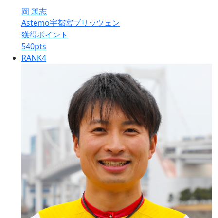
岡 篤志
Astemo宇都宮ブリッツェン
獲得ポイント
540
pts
RANK
4