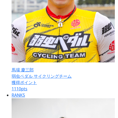
馬場 慶三郎
弱虫ペダル サイクリングチーム
獲得ポイント
1110
pts
RANK
5