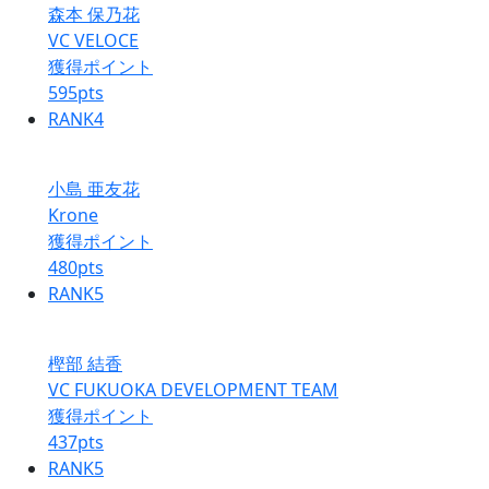
森本 保乃花
VC VELOCE
獲得ポイント
595
pts
RANK
4
小島 亜友花
Krone
獲得ポイント
480
pts
RANK
5
樫部 結香
VC FUKUOKA DEVELOPMENT TEAM
獲得ポイント
437
pts
RANK
5