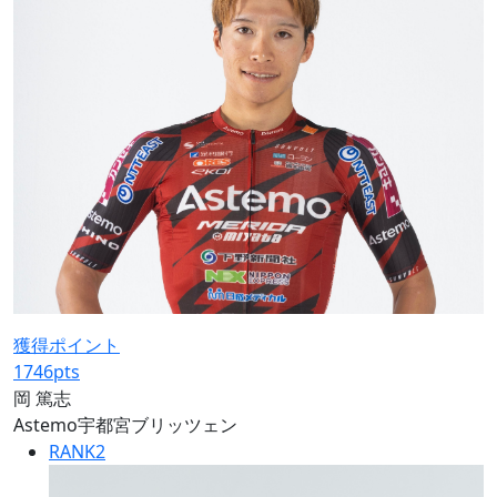
獲得ポイント
1746
pts
岡 篤志
Astemo宇都宮ブリッツェン
RANK
2