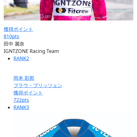
獲得ポイント
810
pts
田中 麗奈
IGNTZONE Racing Team
RANK
2
岡本 彩那
ブラウ・ブリッツェン
獲得ポイント
722
pts
RANK
3