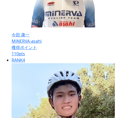
今田 康一
MiNERVA-asahi
獲得ポイント
110
pts
RANK
4