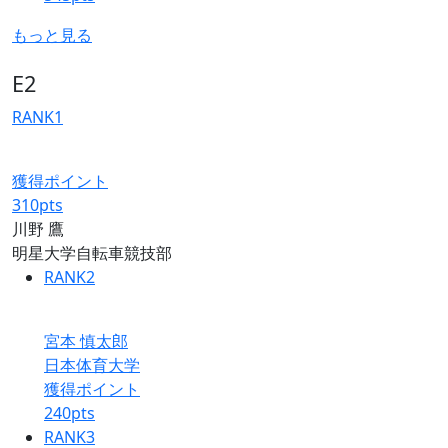
もっと見る
E2
RANK
1
獲得ポイント
310
pts
川野 鷹
明星大学自転車競技部
RANK
2
宮本 慎太郎
日本体育大学
獲得ポイント
240
pts
RANK
3