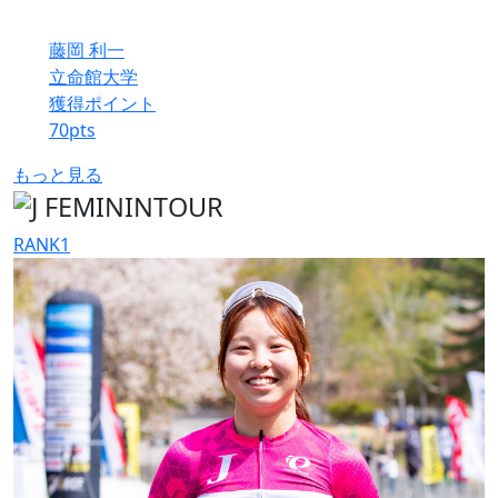
藤岡 利一
立命館大学
獲得ポイント
70
pts
もっと見る
RANK
1