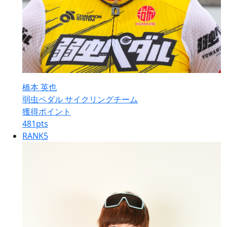
橋本 英也
弱虫ペダル サイクリングチーム
獲得ポイント
481
pts
RANK
5