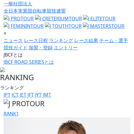
一般社団法人
全日本実業団自転車競技連盟
×
ニュース
レース日程
ランキング
レース結果
チーム・選手
競技ガイド
加盟・登録
エントリー
JBCFとは
JBCF ROAD SERIESとは
RANKING
ランキング
JPT
JCT
JET
JFT
JYT
JMT
RANK
1