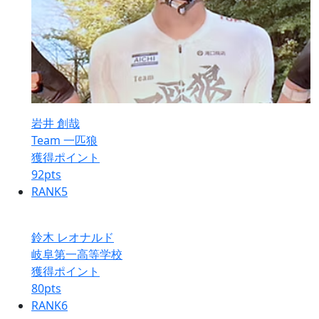
岩井 創哉
Team 一匹狼
獲得ポイント
92
pts
RANK
5
鈴木 レオナルド
岐阜第一高等学校
獲得ポイント
80
pts
RANK
6