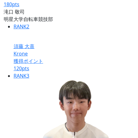
180
pts
滝口 敬司
明星大学自転車競技部
RANK
2
須藤 大喜
Krone
獲得ポイント
120
pts
RANK
3