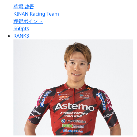
草場 啓吾
KINAN Racing Team
獲得ポイント
660
pts
RANK
3