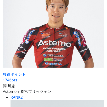
獲得ポイント
1746
pts
岡 篤志
Astemo宇都宮ブリッツェン
RANK
2