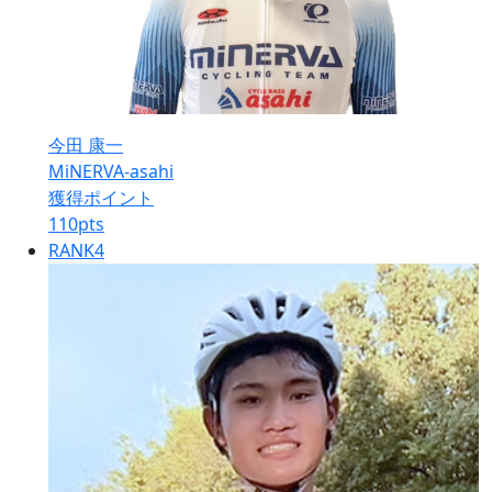
今田 康一
MiNERVA-asahi
獲得ポイント
110
pts
RANK
4