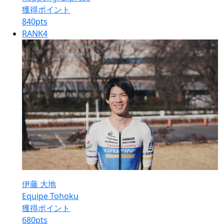
獲得ポイント
840
pts
RANK
4
伊藤 大地
Equipe Tohoku
獲得ポイント
680
pts