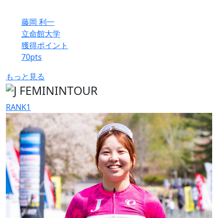
藤岡 利一
立命館大学
獲得ポイント
70
pts
もっと見る
RANK
1