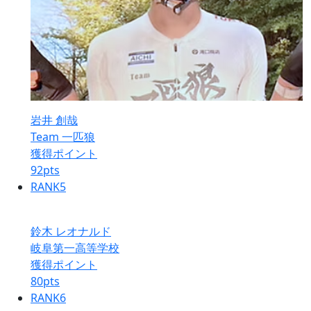
岩井 創哉
Team 一匹狼
獲得ポイント
92
pts
RANK
5
鈴木 レオナルド
岐阜第一高等学校
獲得ポイント
80
pts
RANK
6