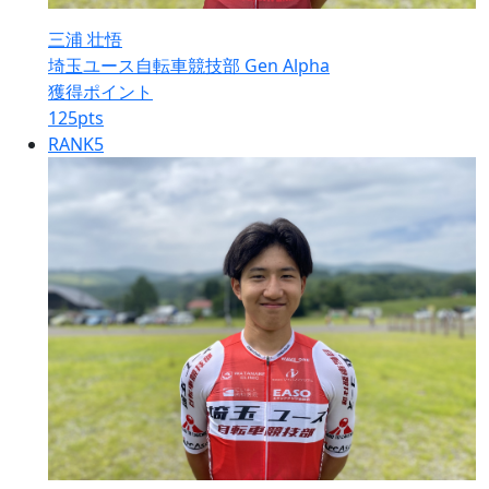
三浦 壮悟
埼玉ユース自転車競技部 Gen Alpha
獲得ポイント
125
pts
RANK
5