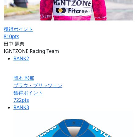
獲得ポイント
810
pts
田中 麗奈
IGNTZONE Racing Team
RANK
2
岡本 彩那
ブラウ・ブリッツェン
獲得ポイント
722
pts
RANK
3