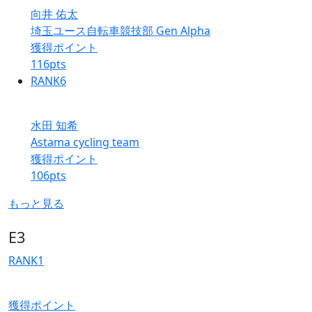
向井 佑太
埼玉ユース自転車競技部 Gen Alpha
獲得ポイント
116
pts
RANK
6
水田 知希
Astama cycling team
獲得ポイント
106
pts
もっと見る
E3
RANK
1
獲得ポイント