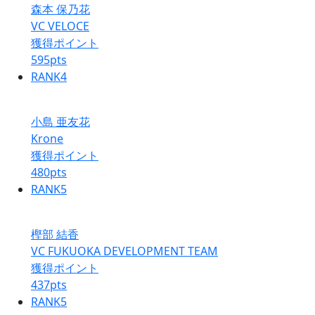
森本 保乃花
VC VELOCE
獲得ポイント
595
pts
RANK
4
小島 亜友花
Krone
獲得ポイント
480
pts
RANK
5
樫部 結香
VC FUKUOKA DEVELOPMENT TEAM
獲得ポイント
437
pts
RANK
5