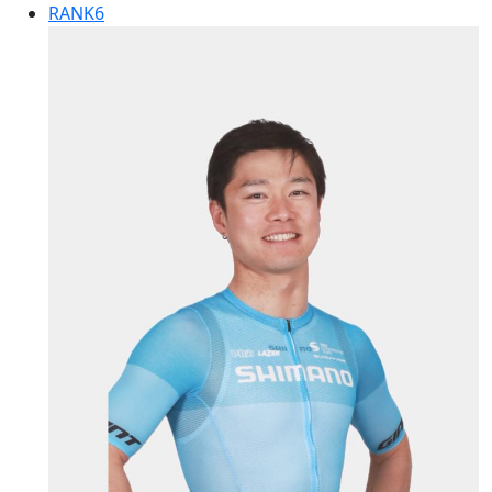
RANK
6