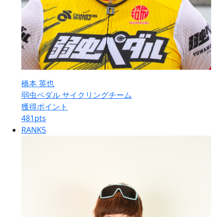
橋本 英也
弱虫ペダル サイクリングチーム
獲得ポイント
481
pts
RANK
5