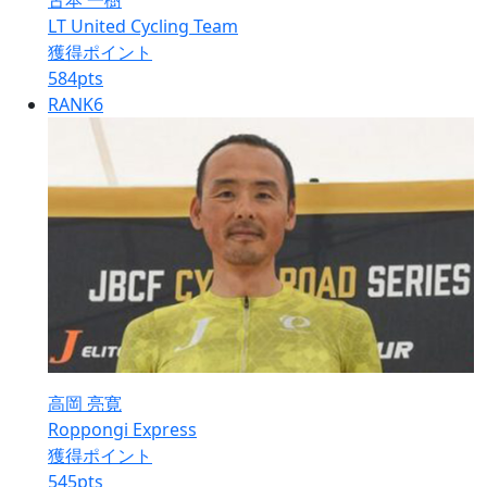
古本 一樹
LT United Cycling Team
獲得ポイント
584
pts
RANK
6
高岡 亮寛
Roppongi Express
獲得ポイント
545
pts