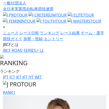
一般社団法人
全日本実業団自転車競技連盟
×
ニュース
レース日程
ランキング
レース結果
チーム・選手
競技ガイド
加盟・登録
エントリー
JBCFとは
JBCF ROAD SERIESとは
RANKING
ランキング
JPT
JCT
JET
JFT
JYT
JMT
RANK
1