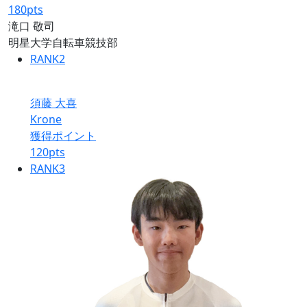
180
pts
滝口 敬司
明星大学自転車競技部
RANK
2
須藤 大喜
Krone
獲得ポイント
120
pts
RANK
3