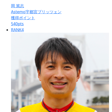
岡 篤志
Astemo宇都宮ブリッツェン
獲得ポイント
540
pts
RANK
4