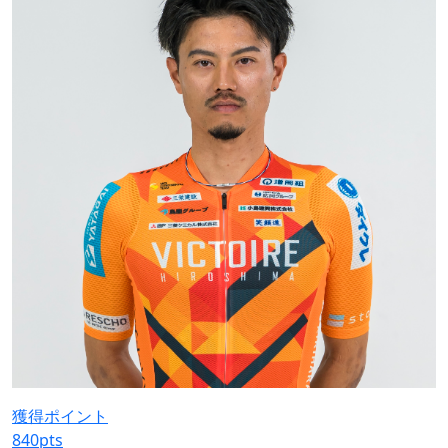
獲得ポイント
840
pts