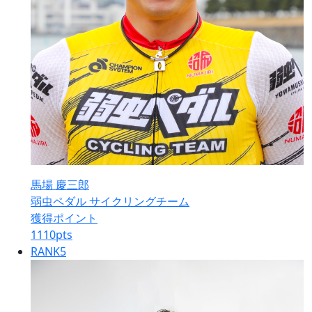
馬場 慶三郎
弱虫ペダル サイクリングチーム
獲得ポイント
1110
pts
RANK
5