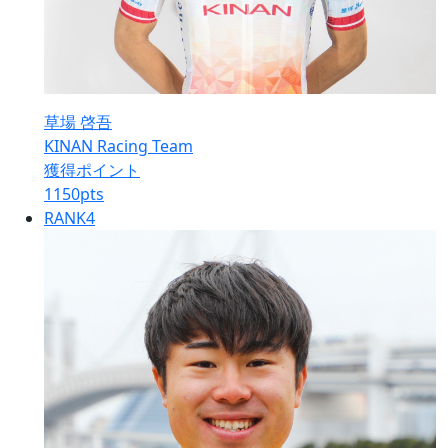
草場 啓吾
KINAN Racing Team
獲得ポイント
1150
pts
RANK
4