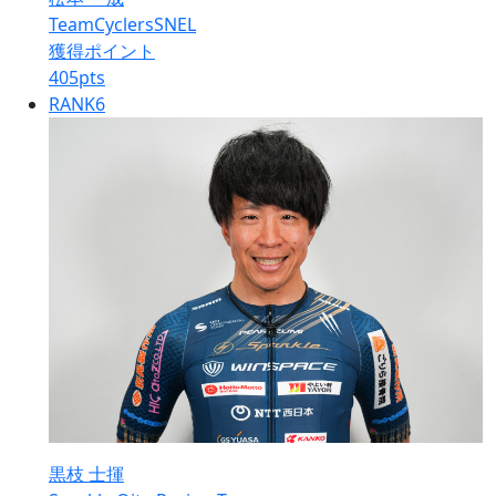
TeamCyclersSNEL
獲得ポイント
405
pts
RANK
6
黒枝 士揮