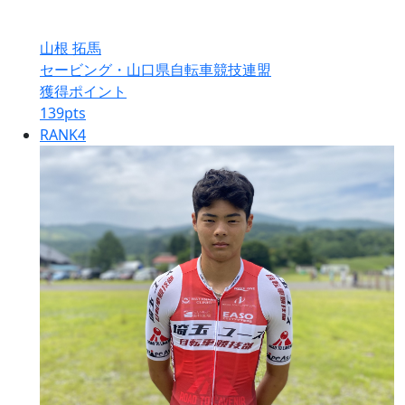
山根 拓馬
セービング・山口県自転車競技連盟
獲得ポイント
139
pts
RANK
4