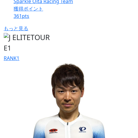
Sparkle Oita Racing Team
獲得ポイント
361
pts
もっと見る
E1
RANK
1