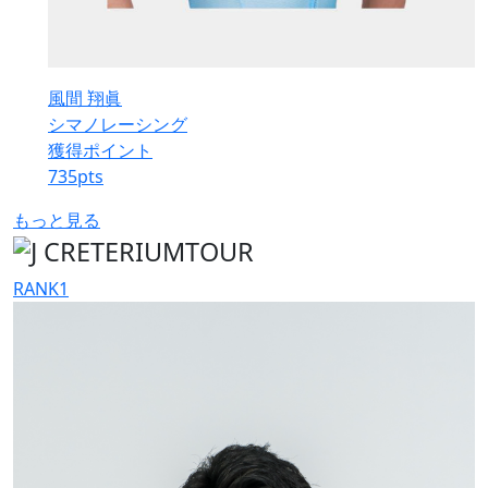
風間 翔眞
シマノレーシング
獲得ポイント
735
pts
もっと見る
RANK
1