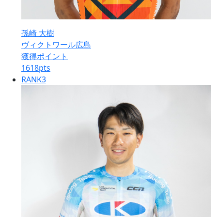
孫崎 大樹
ヴィクトワール広島
獲得ポイント
1618
pts
RANK
3