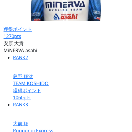
獲得ポイント
1270
pts
安原 大貴
MiNERVA-asahi
RANK
2
島野 翔汰
TEAM KOSHIDO
獲得ポイント
1060
pts
RANK
3
大前 翔
Roppongi Express