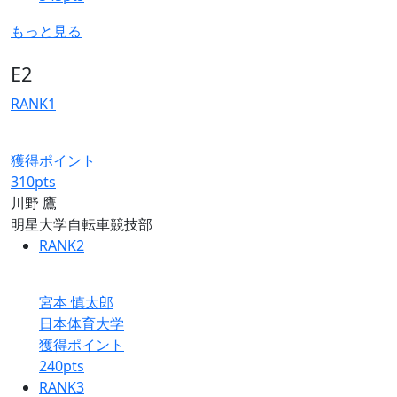
もっと見る
E2
RANK
1
獲得ポイント
310
pts
川野 鷹
明星大学自転車競技部
RANK
2
宮本 慎太郎
日本体育大学
獲得ポイント
240
pts
RANK
3