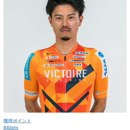
獲得ポイント
840
pts