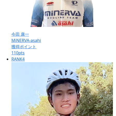
今田 康一
MiNERVA-asahi
獲得ポイント
110
pts
RANK
4