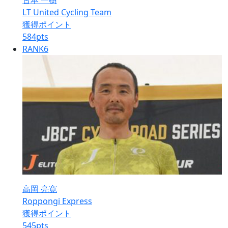
古本 一樹
LT United Cycling Team
獲得ポイント
584
pts
RANK
6
高岡 亮寛
Roppongi Express
獲得ポイント
545
pts