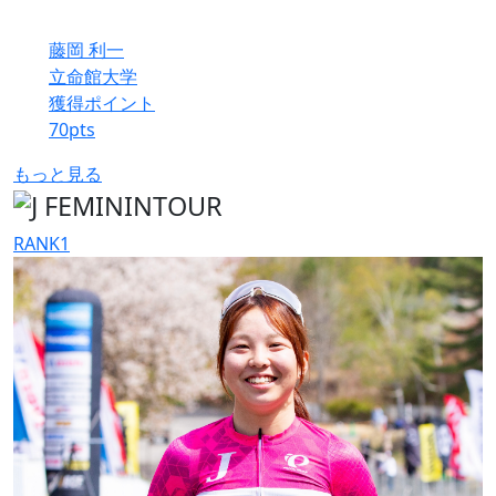
藤岡 利一
立命館大学
獲得ポイント
70
pts
もっと見る
RANK
1