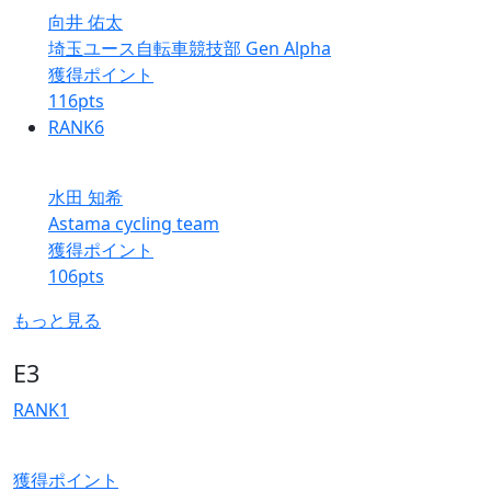
向井 佑太
埼玉ユース自転車競技部 Gen Alpha
獲得ポイント
116
pts
RANK
6
水田 知希
Astama cycling team
獲得ポイント
106
pts
もっと見る
E3
RANK
1
獲得ポイント