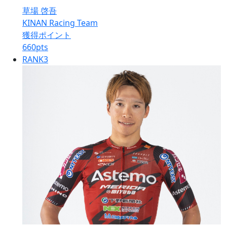
草場 啓吾
KINAN Racing Team
獲得ポイント
660
pts
RANK
3