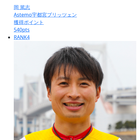
岡 篤志
Astemo宇都宮ブリッツェン
獲得ポイント
540
pts
RANK
4