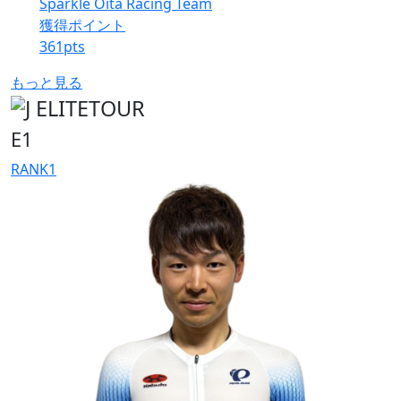
Sparkle Oita Racing Team
獲得ポイント
361
pts
もっと見る
E1
RANK
1