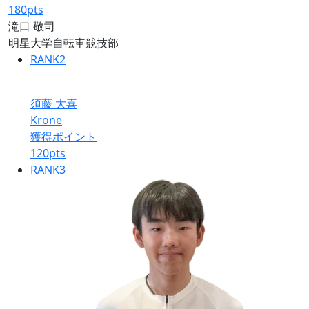
180
pts
滝口 敬司
明星大学自転車競技部
RANK
2
須藤 大喜
Krone
獲得ポイント
120
pts
RANK
3