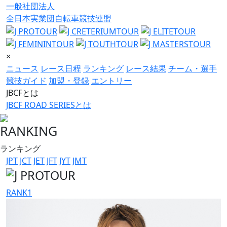
一般社団法人
全日本実業団自転車競技連盟
×
ニュース
レース日程
ランキング
レース結果
チーム・選手
競技ガイド
加盟・登録
エントリー
JBCFとは
JBCF ROAD SERIESとは
RANKING
ランキング
JPT
JCT
JET
JFT
JYT
JMT
RANK
1