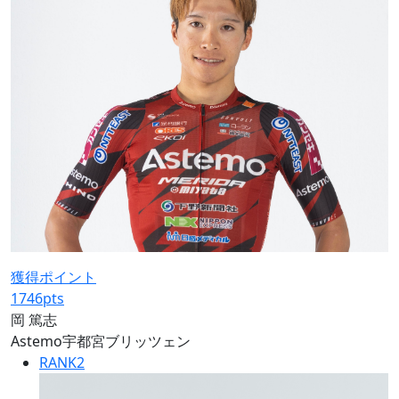
獲得ポイント
1746
pts
岡 篤志
Astemo宇都宮ブリッツェン
RANK
2