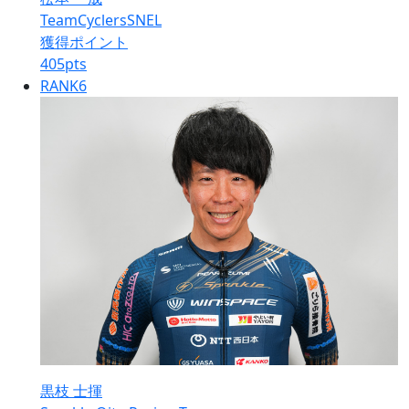
TeamCyclersSNEL
獲得ポイント
405
pts
RANK
6
黒枝 士揮