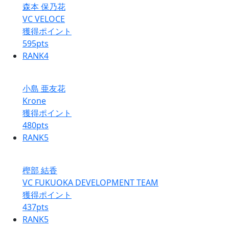
森本 保乃花
VC VELOCE
獲得ポイント
595
pts
RANK
4
小島 亜友花
Krone
獲得ポイント
480
pts
RANK
5
樫部 結香
VC FUKUOKA DEVELOPMENT TEAM
獲得ポイント
437
pts
RANK
5