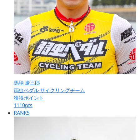
馬場 慶三郎
弱虫ペダル サイクリングチーム
獲得ポイント
1110
pts
RANK
5