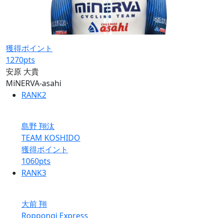
獲得ポイント
1270
pts
安原 大貴
MiNERVA-asahi
RANK
2
島野 翔汰
TEAM KOSHIDO
獲得ポイント
1060
pts
RANK
3
大前 翔
Roppongi Express