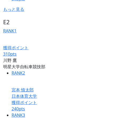
もっと見る
E2
RANK
1
獲得ポイント
310
pts
川野 鷹
明星大学自転車競技部
RANK
2
宮本 慎太郎
日本体育大学
獲得ポイント
240
pts
RANK
3