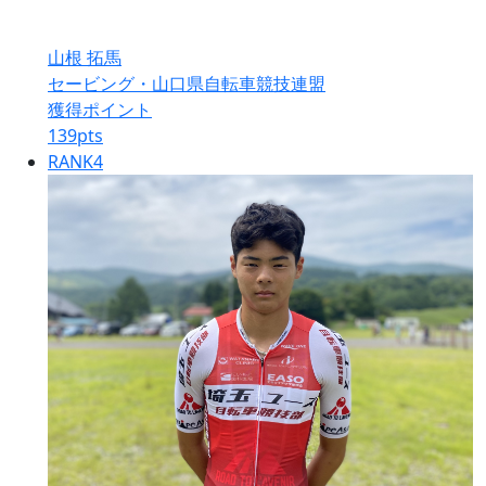
山根 拓馬
セービング・山口県自転車競技連盟
獲得ポイント
139
pts
RANK
4