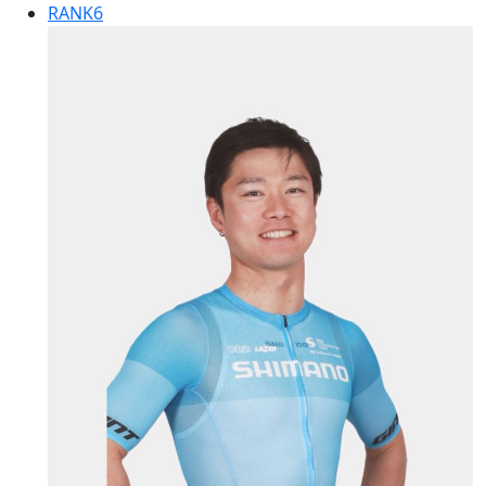
RANK
6