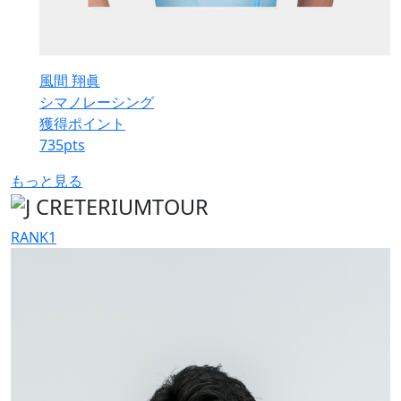
風間 翔眞
シマノレーシング
獲得ポイント
735
pts
もっと見る
RANK
1