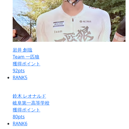
岩井 創哉
Team 一匹狼
獲得ポイント
92
pts
RANK
5
鈴木 レオナルド
岐阜第一高等学校
獲得ポイント
80
pts
RANK
6