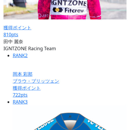
獲得ポイント
810
pts
田中 麗奈
IGNTZONE Racing Team
RANK
2
岡本 彩那
ブラウ・ブリッツェン
獲得ポイント
722
pts
RANK
3