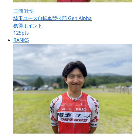
三浦 壮悟
埼玉ユース自転車競技部 Gen Alpha
獲得ポイント
125
pts
RANK
5