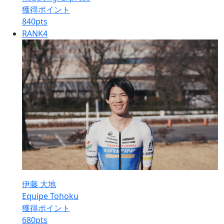
獲得ポイント
840
pts
RANK
4
伊藤 大地
Equipe Tohoku
獲得ポイント
680
pts