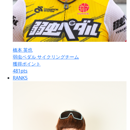
橋本 英也
弱虫ペダル サイクリングチーム
獲得ポイント
481
pts
RANK
5