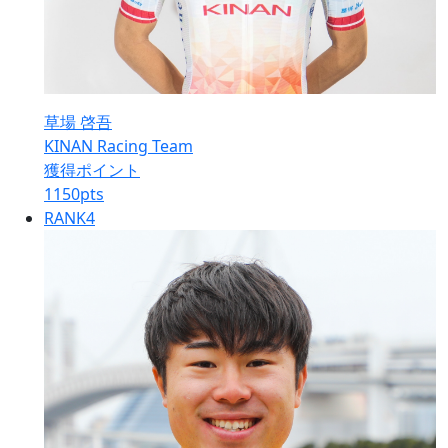
草場 啓吾
KINAN Racing Team
獲得ポイント
1150
pts
RANK
4