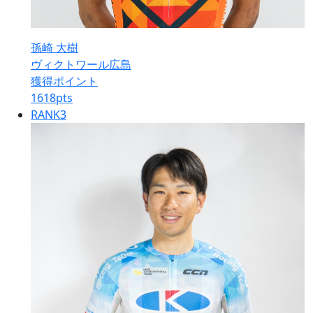
孫崎 大樹
ヴィクトワール広島
獲得ポイント
1618
pts
RANK
3