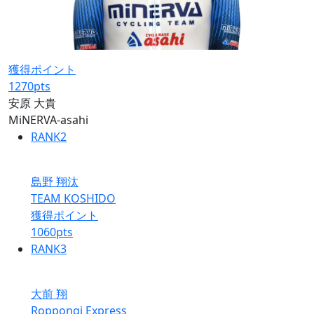
獲得ポイント
1270
pts
安原 大貴
MiNERVA-asahi
RANK
2
島野 翔汰
TEAM KOSHIDO
獲得ポイント
1060
pts
RANK
3
大前 翔
Roppongi Express