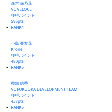
森本 保乃花
VC VELOCE
獲得ポイント
595
pts
RANK
4
小島 亜友花
Krone
獲得ポイント
480
pts
RANK
5
樫部 結香
VC FUKUOKA DEVELOPMENT TEAM
獲得ポイント
437
pts
RANK
5