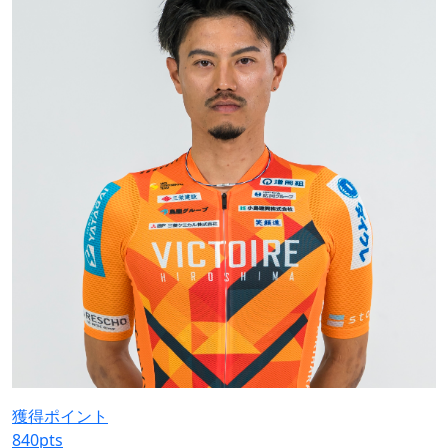
獲得ポイント
840
pts