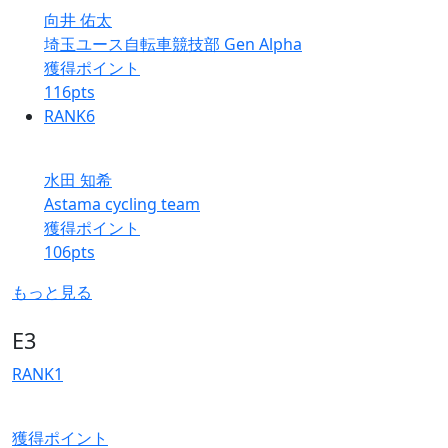
向井 佑太
埼玉ユース自転車競技部 Gen Alpha
獲得ポイント
116
pts
RANK
6
水田 知希
Astama cycling team
獲得ポイント
106
pts
もっと見る
E3
RANK
1
獲得ポイント