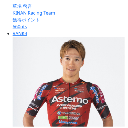
草場 啓吾
KINAN Racing Team
獲得ポイント
660
pts
RANK
3