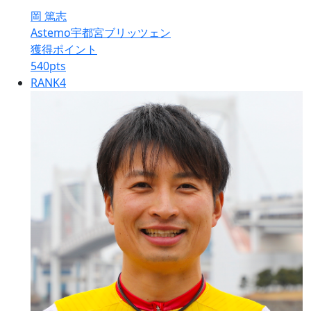
岡 篤志
Astemo宇都宮ブリッツェン
獲得ポイント
540
pts
RANK
4