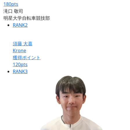
180
pts
滝口 敬司
明星大学自転車競技部
RANK
2
須藤 大喜
Krone
獲得ポイント
120
pts
RANK
3