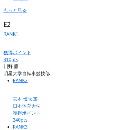
もっと見る
E2
RANK
1
獲得ポイント
310
pts
川野 鷹
明星大学自転車競技部
RANK
2
宮本 慎太郎
日本体育大学
獲得ポイント
240
pts
RANK
3