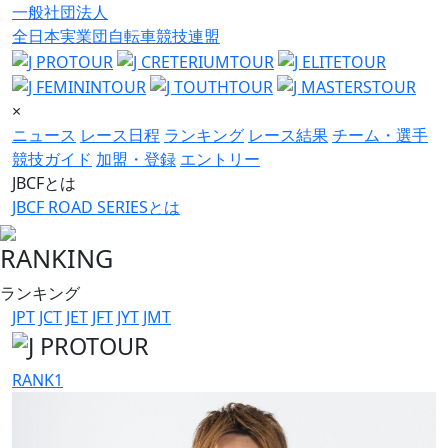
一般社団法人
全日本実業団自転車競技連盟
×
ニュース
レース日程
ランキング
レース結果
チーム・選手
競技ガイド
加盟・登録
エントリー
JBCFとは
JBCF ROAD SERIESとは
RANKING
ランキング
JPT
JCT
JET
JFT
JYT
JMT
RANK
1