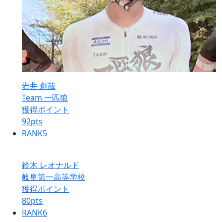
岩井 創哉
Team 一匹狼
獲得ポイント
92
pts
RANK
5
鈴木 レオナルド
岐阜第一高等学校
獲得ポイント
80
pts
RANK
6