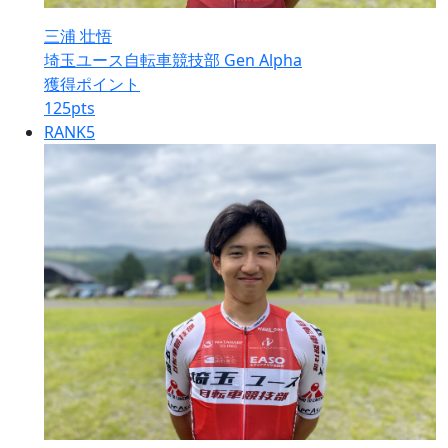
三浦 壮悟
埼玉ユース自転車競技部 Gen Alpha
獲得ポイント
125
pts
RANK
5