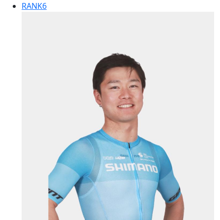
RANK
6