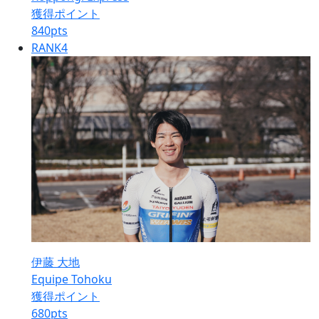
獲得ポイント
840
pts
RANK
4
伊藤 大地
Equipe Tohoku
獲得ポイント
680
pts