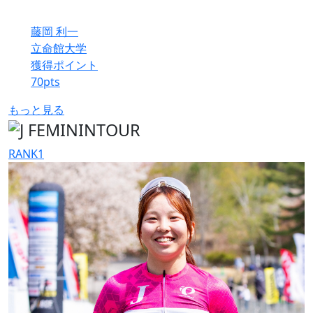
藤岡 利一
立命館大学
獲得ポイント
70
pts
もっと見る
RANK
1