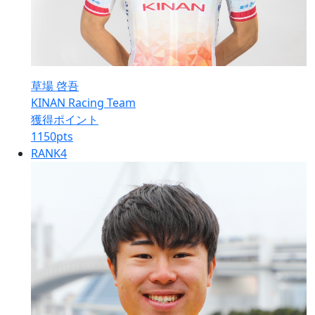
草場 啓吾
KINAN Racing Team
獲得ポイント
1150
pts
RANK
4