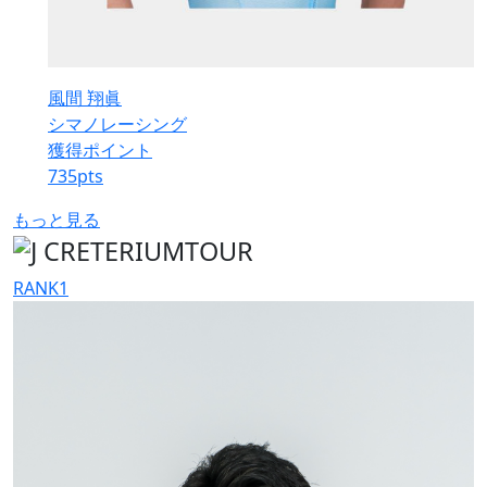
風間 翔眞
シマノレーシング
獲得ポイント
735
pts
もっと見る
RANK
1