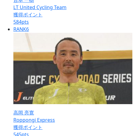
古本 一樹
LT United Cycling Team
獲得ポイント
584
pts
RANK
6
高岡 亮寛
Roppongi Express
獲得ポイント
545
pts