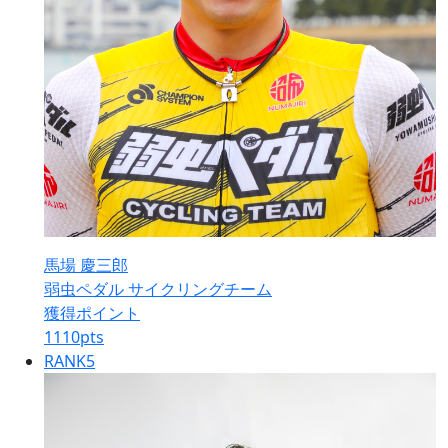
馬場 慶三郎
弱虫ペダル サイクリングチーム
獲得ポイント
1110
pts
RANK
5