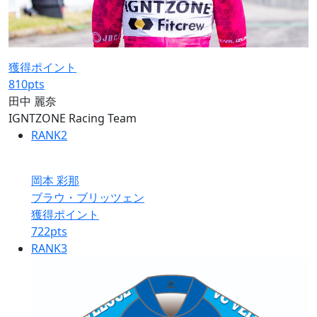
獲得ポイント
810
pts
田中 麗奈
IGNTZONE Racing Team
RANK
2
岡本 彩那
ブラウ・ブリッツェン
獲得ポイント
722
pts
RANK
3