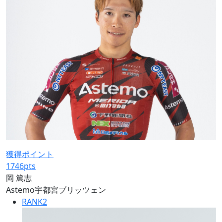
獲得ポイント
1746
pts
岡 篤志
Astemo宇都宮ブリッツェン
RANK
2