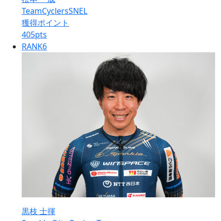
TeamCyclersSNEL
獲得ポイント
405
pts
RANK
6
黒枝 士揮