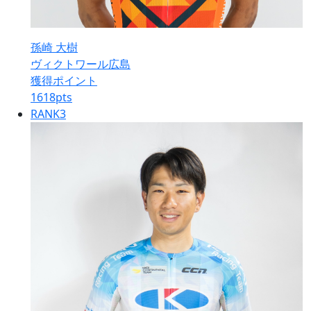
孫崎 大樹
ヴィクトワール広島
獲得ポイント
1618
pts
RANK
3