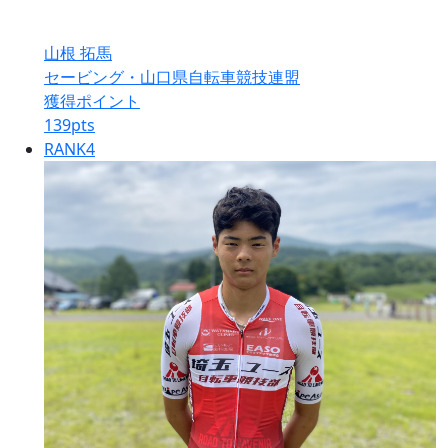
山根 拓馬
セービング・山口県自転車競技連盟
獲得ポイント
139
pts
RANK
4