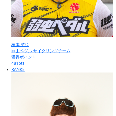
橋本 英也
弱虫ペダル サイクリングチーム
獲得ポイント
481
pts
RANK
5