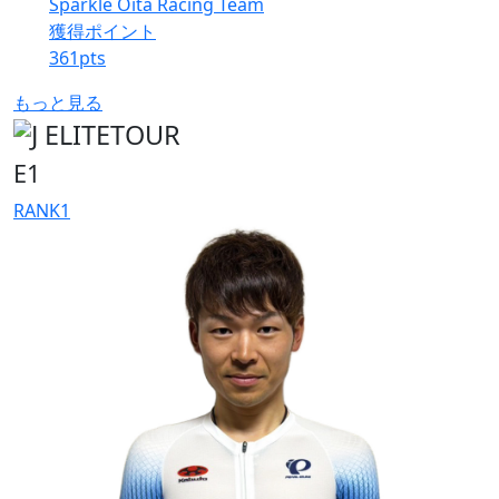
Sparkle Oita Racing Team
獲得ポイント
361
pts
もっと見る
E1
RANK
1