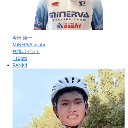
今田 康一
MiNERVA-asahi
獲得ポイント
110
pts
RANK
4