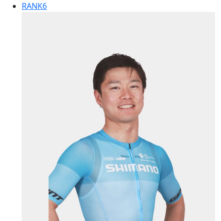
RANK
6