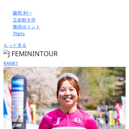
藤岡 利一
立命館大学
獲得ポイント
70
pts
もっと見る
RANK
1