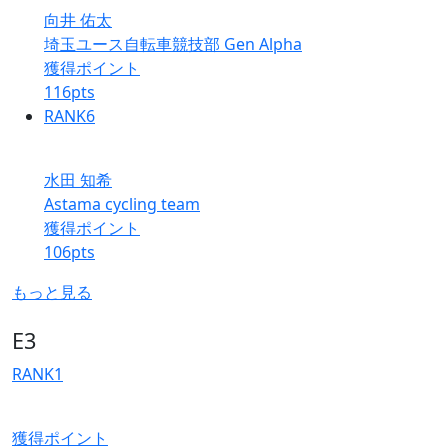
向井 佑太
埼玉ユース自転車競技部 Gen Alpha
獲得ポイント
116
pts
RANK
6
水田 知希
Astama cycling team
獲得ポイント
106
pts
もっと見る
E3
RANK
1
獲得ポイント