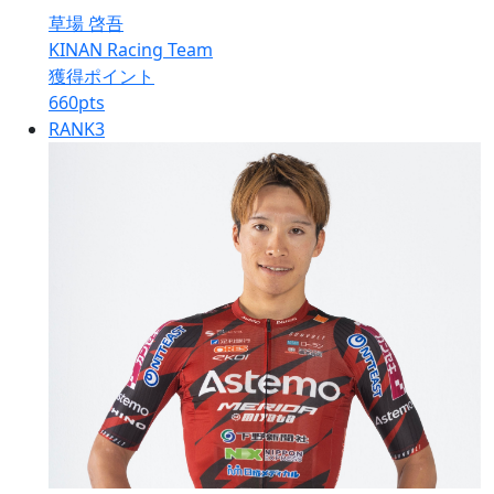
草場 啓吾
KINAN Racing Team
獲得ポイント
660
pts
RANK
3