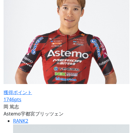
獲得ポイント
1746
pts
岡 篤志
Astemo宇都宮ブリッツェン
RANK
2