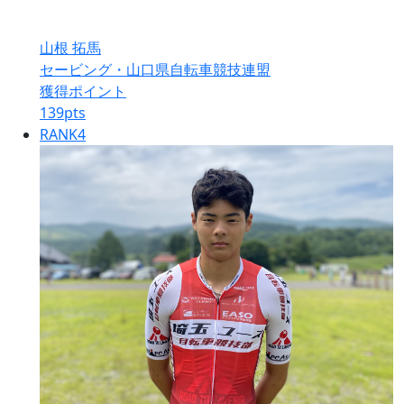
山根 拓馬
セービング・山口県自転車競技連盟
獲得ポイント
139
pts
RANK
4