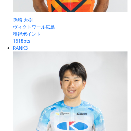
孫崎 大樹
ヴィクトワール広島
獲得ポイント
1618
pts
RANK
3