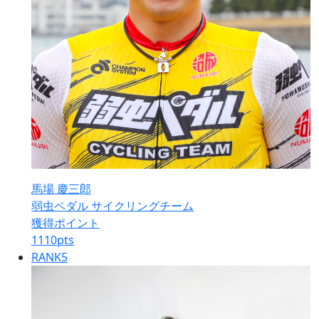
馬場 慶三郎
弱虫ペダル サイクリングチーム
獲得ポイント
1110
pts
RANK
5