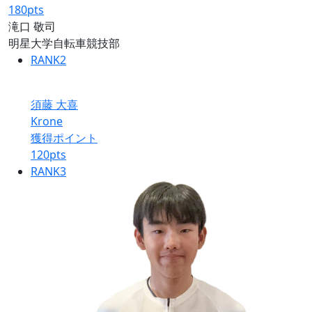
180
pts
滝口 敬司
明星大学自転車競技部
RANK
2
須藤 大喜
Krone
獲得ポイント
120
pts
RANK
3