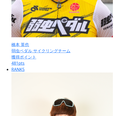
橋本 英也
弱虫ペダル サイクリングチーム
獲得ポイント
481
pts
RANK
5