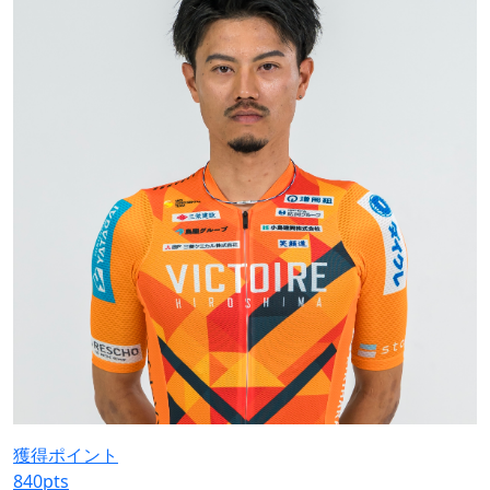
獲得ポイント
840
pts