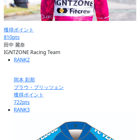
獲得ポイント
810
pts
田中 麗奈
IGNTZONE Racing Team
RANK
2
岡本 彩那
ブラウ・ブリッツェン
獲得ポイント
722
pts
RANK
3