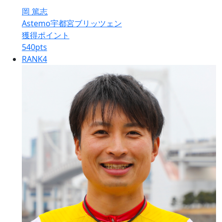
岡 篤志
Astemo宇都宮ブリッツェン
獲得ポイント
540
pts
RANK
4