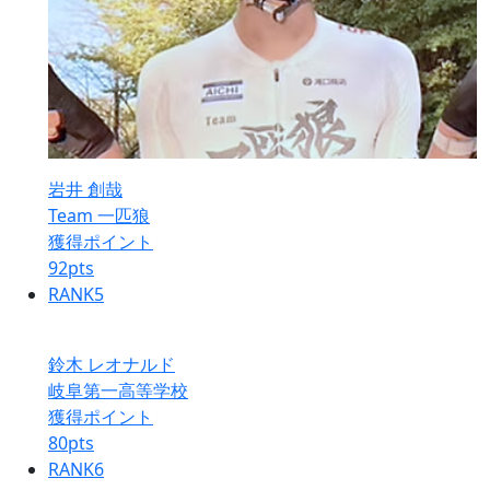
岩井 創哉
Team 一匹狼
獲得ポイント
92
pts
RANK
5
鈴木 レオナルド
岐阜第一高等学校
獲得ポイント
80
pts
RANK
6