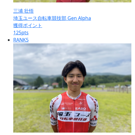
三浦 壮悟
埼玉ユース自転車競技部 Gen Alpha
獲得ポイント
125
pts
RANK
5