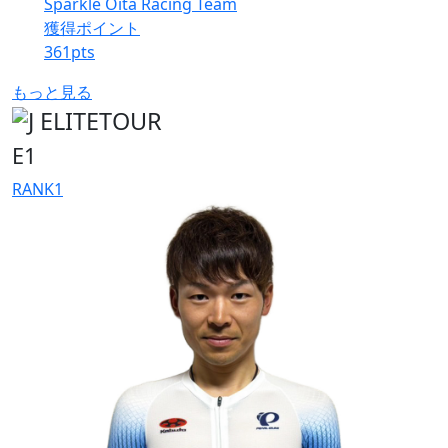
Sparkle Oita Racing Team
獲得ポイント
361
pts
もっと見る
E1
RANK
1