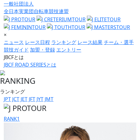
一般社団法人
全日本実業団自転車競技連盟
×
ニュース
レース日程
ランキング
レース結果
チーム・選手
競技ガイド
加盟・登録
エントリー
JBCFとは
JBCF ROAD SERIESとは
RANKING
ランキング
JPT
JCT
JET
JFT
JYT
JMT
RANK
1