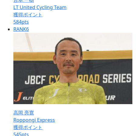
古本 一樹
LT United Cycling Team
獲得ポイント
584
pts
RANK
6
高岡 亮寛
Roppongi Express
獲得ポイント
545
pts