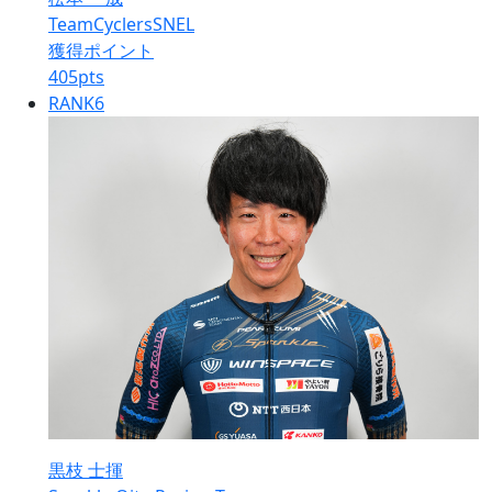
TeamCyclersSNEL
獲得ポイント
405
pts
RANK
6
黒枝 士揮