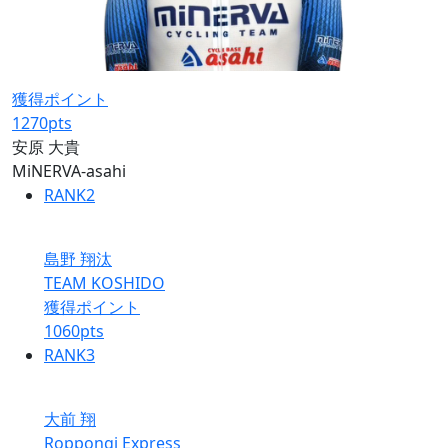
獲得ポイント
1270
pts
安原 大貴
MiNERVA-asahi
RANK
2
島野 翔汰
TEAM KOSHIDO
獲得ポイント
1060
pts
RANK
3
大前 翔
Roppongi Express