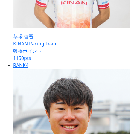
草場 啓吾
KINAN Racing Team
獲得ポイント
1150
pts
RANK
4