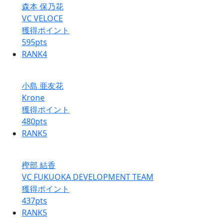
森本 保乃花
VC VELOCE
獲得ポイント
595
pts
RANK
4
小島 亜友花
Krone
獲得ポイント
480
pts
RANK
5
樫部 結香
VC FUKUOKA DEVELOPMENT TEAM
獲得ポイント
437
pts
RANK
5