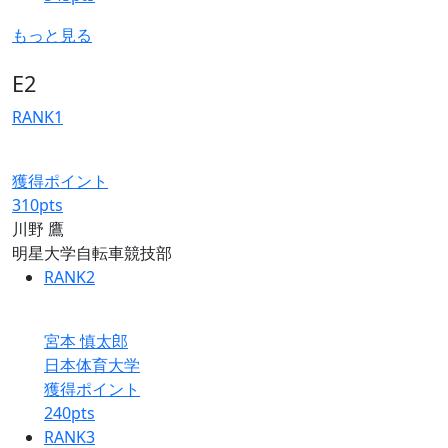
もっと見る
E2
RANK
1
獲得ポイント
310
pts
川野 鷹
明星大学自転車競技部
RANK
2
宮本 慎太郎
日本体育大学
獲得ポイント
240
pts
RANK
3