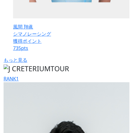
風間 翔眞
シマノレーシング
獲得ポイント
735
pts
もっと見る
RANK
1