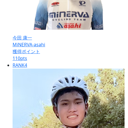
今田 康一
MiNERVA-asahi
獲得ポイント
110
pts
RANK
4