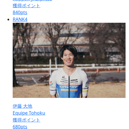
獲得ポイント
840
pts
RANK
4
伊藤 大地
Equipe Tohoku
獲得ポイント
680
pts