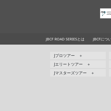
JBCF ROAD SERIESとは
JBCFにつ
Jプロツアー ＋
Jエリートツアー ＋
Jマスターズツアー ＋