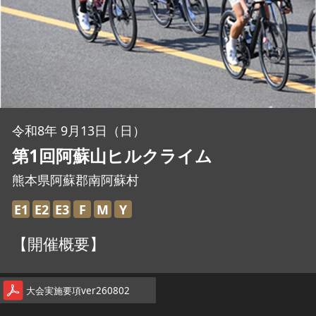
JBCF ROAD SERIESとは
令和8年 9月13日（日）
第1回阿蘇山ヒルクライム
熊本県阿蘇郡南阿蘇村
E1
E2
E3
F
M
Y
【開催概要】
大会実施要項ver260802