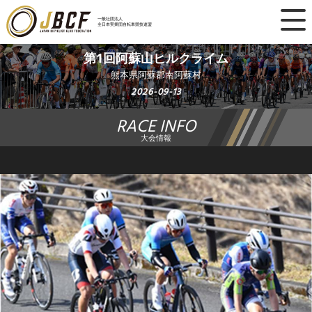
×
一般社団法人
全日本実業団自転車競技連盟
ニュース
第1回阿蘇山ヒルクライム
熊本県阿蘇郡南阿蘇村
レース日程
2026-09-13
RACE INFO
ランキング
大会情報
レース結果
チーム・選手
競技ガイド
加盟・登録
エントリー