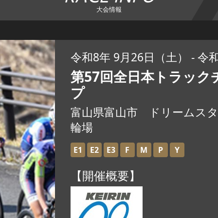
大会情報
令和8年 9月26日（土） - 令
第57回全日本トラック
プ
富山県富山市 ドリームス
輪場
E1
E2
E3
F
M
P
Y
【開催概要】