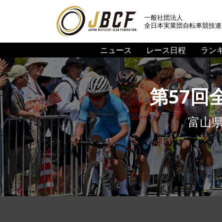
一般社団法人
全日本実業団自転車競技連
ニュース
レース日程
ラン
第57
富山