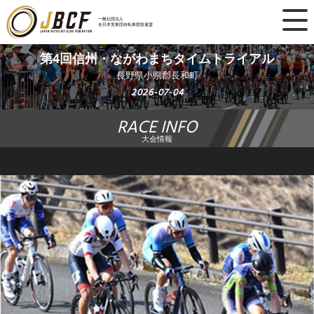
×
一般社団法人
全日本実業団自転車競技連盟
ニュース
第4回信州・ながわまちタイムトライアル
長野県小県郡長和町
レース日程
2026-07-04
RACE INFO
ランキング
大会情報
レース結果
チーム・選手
競技ガイド
加盟・登録
エントリー