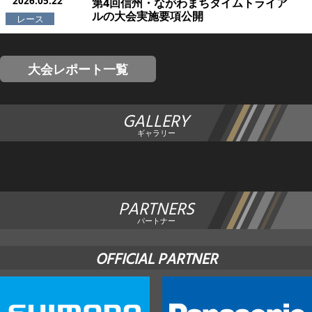
2026.05.22
第4回信州・ながわまちタイムトライア
ルの大会実施要項公開
大会レポート一覧
GALLERY
ギャラリー
PARTNERS
パートナー
OFFICIAL PARTNER