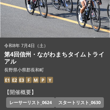
JBCF ROAD SERIESとは
令和8年 7月4日（土）
第4回信州・ながわまちタイムトライ
アル
長野県小県郡長和町
E1
E2
E3
F
M
P
Y
【開催概要】
レーサーリスト_0624
スタートリスト_0630