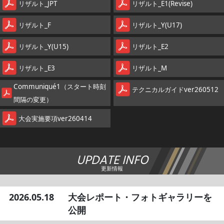
リザルト_JPT
リザルト_E1(Revise)
リザルト_F
リザルト_Y(U17)
リザルト_Y(U15)
リザルト_E2
リザルト_E3
リザルト_M
Communiqué1（スタート時刻
テクニカルガイドver260512
間隔の変更）
大会実施要項ver260414
UPDATE INFO
更新情報
2026.05.18
大会レポート・フォトギャラリーを
公開