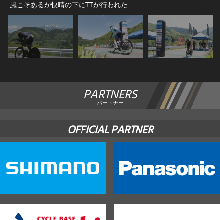
風こそあるが快晴の下にTTが行われた
PARTNERS
パートナー
OFFICIAL PARTNER