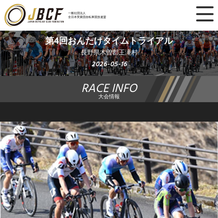
×
一般社団法人
全日本実業団自転車競技連盟
ニュース
第4回おんたけタイムトライアル
長野県木曽郡王滝村
レース日程
2026-05-16
RACE INFO
ランキング
大会情報
レース結果
チーム・選手
競技ガイド
加盟・登録
エントリー