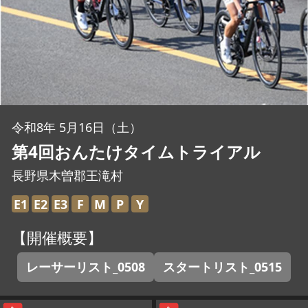
JBCF ROAD SERIESとは
令和8年 5月16日（土）
第4回おんたけタイムトライアル
長野県木曽郡王滝村
E1
E2
E3
F
M
P
Y
【開催概要】
レーサーリスト_0508
スタートリスト_0515