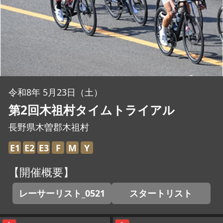
JBCF ROAD SERIESとは
令和8年 5月23日（土）
第2回木祖村タイムトライアル
長野県木曽郡木祖村
E1
E2
E3
F
M
Y
【開催概要】
レーサーリスト_0521
スタートリスト