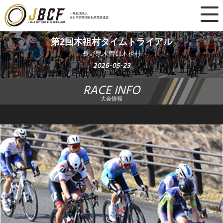
×
一般社団法人
全日本実業団自転車競技連盟
ニュース
第2回木祖村タイムトライアル
長野県木曽郡木祖村
レース日程
2026-05-23
RACE INFO
ランキング
大会情報
レース結果
チーム・選手
競技ガイド
加盟・登録
エントリー