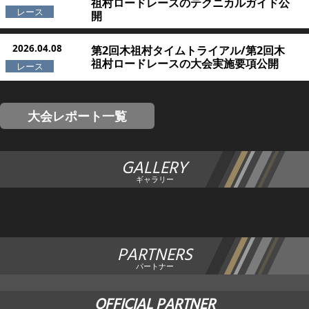
祖村ロードレースのテクニカルガイド公
開
2026.04.08
第2回木祖村タイムトライアル/第2回木
祖村ロードレースの大会実施要項公開
大会レポート一覧
GALLERY
ギャラリー
PARTNERS
パートナー
OFFICIAL PARTNER