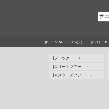
JBCF ROAD SERIESとは
JBCFにつ
Jプロツアー ＋
Jエリートツアー ＋
Jマスターズツアー ＋