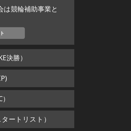
会は競輪補助事業と
ト
（KE決勝）
P)
SC）
5（スタートリスト）