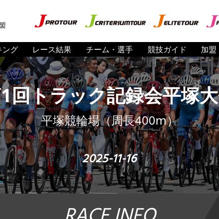
盟
キング
レース結果
チーム・選手
競技ガイド
加盟
第1回トラック記録会平塚大
平塚競輪場（周⾧400m）
2025-11-16
RACE INFO