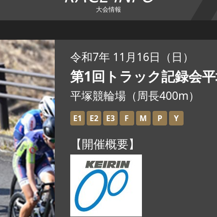
大会情報
令和7年 11月16日（日）
第1回トラック記録会平
平塚競輪場（周⾧400m）
E1
E2
E3
F
M
P
Y
【開催概要】