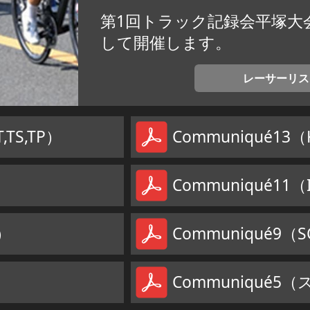
第1回トラック記録会平塚大
して開催します。
レーサーリス
,TS,TP）
Communiqué13
Communiqué11（I
）
Communiqué9（
Communiqué