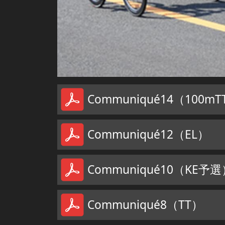
Communiqué14（100mTT
Communiqué12（EL）
Communiqué10（KE予選
Communiqué8（TT）