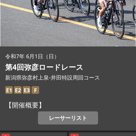
JBCF ROAD SERIESとは
令和7年 6月1日（日）
第4回弥彦ロードレース
新潟県弥彦村上泉-井田特設周回コース
E1
E2
E3
F
【開催概要】
レーサーリスト