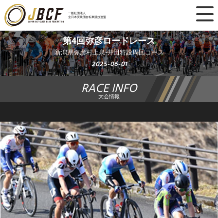
×
一般社団法人
全日本実業団自転車競技連盟
ニュース
第4回弥彦ロードレース
新潟県弥彦村上泉-井田特設周回コース
レース日程
2025-06-01
RACE INFO
ランキング
大会情報
レース結果
チーム・選手
競技ガイド
加盟・登録
エントリー