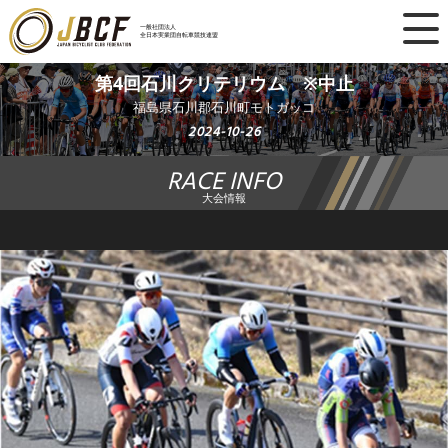
×
一般社団法人
全日本実業団自転車競技連盟
ニュース
第4回石川クリテリウム ※中止
福島県石川郡石川町モトガッコ
レース日程
2024-10-26
RACE INFO
ランキング
大会情報
レース結果
チーム・選手
競技ガイド
加盟・登録
エントリー