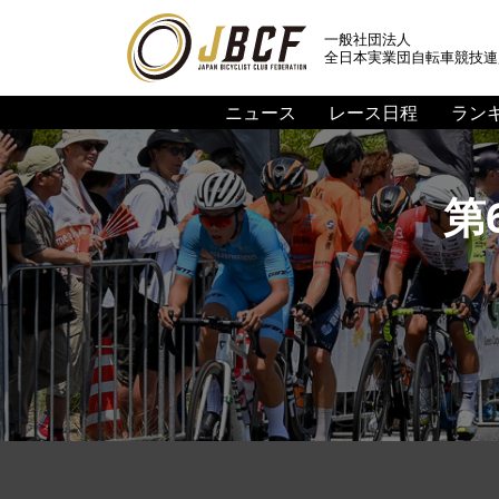
一般社団法人
全日本実業団自転車競技連
ニュース
レース日程
ラン
第