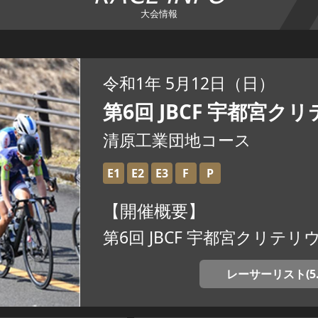
大会情報
令和1年 5月12日（日）
第6回 JBCF 宇都宮ク
清原工業団地コース
E1
E2
E3
F
P
【開催概要】
第6回 JBCF 宇都宮クリテ
レーサーリスト(5.