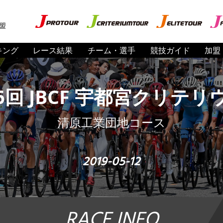
盟
キング
レース結果
チーム・選手
競技ガイド
加盟
6回 JBCF 宇都宮クリテリ
清原工業団地コース
2019-05-12
RACE INFO