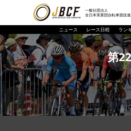
一般社団法人
全日本実業団自転車競技連
ニュース
レース日程
ラン
第2