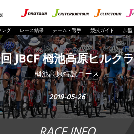
盟
キング
レース結果
チーム・選手
競技ガイド
加盟
2回 JBCF 栂池高原ヒルク
栂池高原特設コース
2019-05-26
RACE INFO