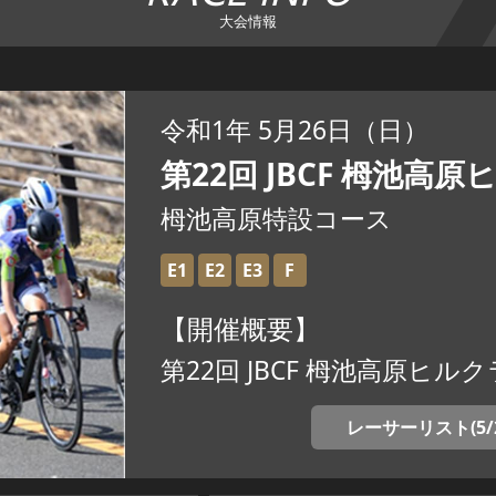
大会情報
令和1年 5月26日（日）
第22回 JBCF 栂池高
栂池高原特設コース
E1
E2
E3
F
【開催概要】
第22回 JBCF 栂池高原ヒ
レーサーリスト(5/