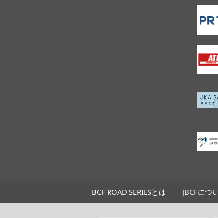
JBCF ROAD SERIESとは
JBCFにつ