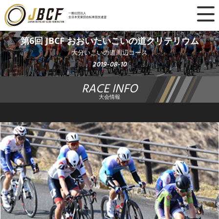
×
一般社団法人
全日本実業団自転車競技連盟
ニュース
第6回 JBCF おおいたいこいの道クリテリウム
大分いこいの道周辺コース
レース日程
2019-08-10
RACE INFO
ランキング
大会情報
レース結果
チーム・選手
競技ガイド
加盟・登録
エントリー