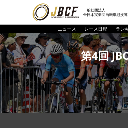
一般社団法人
全日本実業団自転車競技連
ニュース
レース日程
ラン
第4回 J