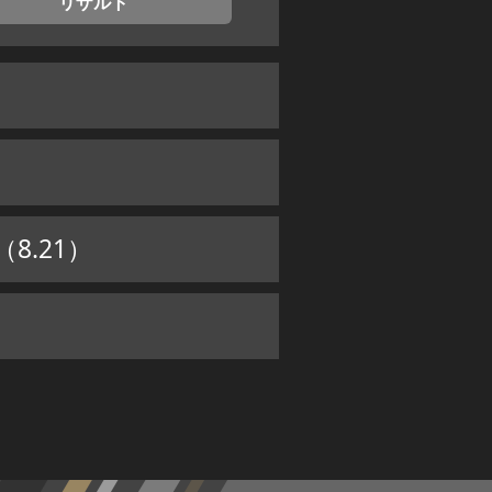
リザルト
8.21）