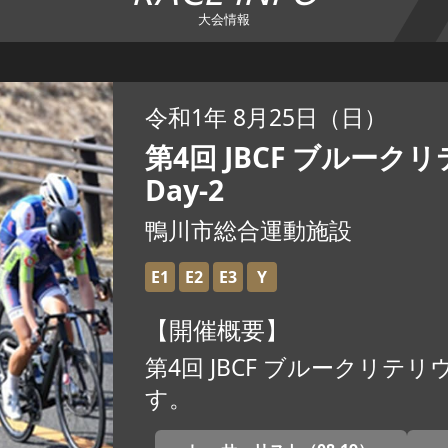
大会情報
令和1年 8月25日（日）
第4回 JBCF ブルーク
Day-2
鴨川市総合運動施設
E1
E2
E3
Y
【開催概要】
第4回 JBCF ブルークリテリウ
す。