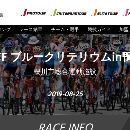
盟
キング
レース結果
チーム・選手
競技ガイド
加盟
BCF ブルークリテリウムin鴨川
鴨川市総合運動施設
2019-08-25
RACE INFO