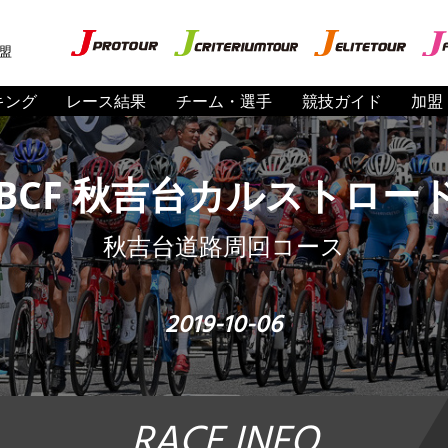
盟
キング
レース結果
チーム・選手
競技ガイド
加盟
 JBCF 秋吉台カルストロー
秋吉台道路周回コース
2019-10-06
RACE INFO