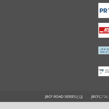
JBCF ROAD SERIESとは
JBCFにつ