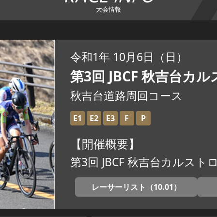
大会情報
令和1年 10月6日（日）
第3回 JBCF 秋吉台
秋吉台道路周回コース
E1
E2
E3
F
P
【開催概要】
第3回 JBCF 秋吉台カルス
レーサーリスト（10.01）