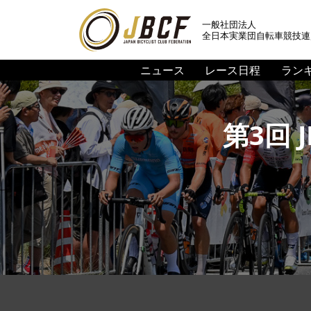
一般社団法人
全日本実業団自転車競技連
ニュース
レース日程
ラン
第3回