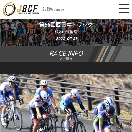
×
一般社団法人
全日本実業団自転車競技連盟
ニュース
第56回西日本トラック
和歌山競輪場
レース日程
2022-07-31
RACE INFO
ランキング
大会情報
レース結果
チーム・選手
競技ガイド
加盟・登録
エントリー