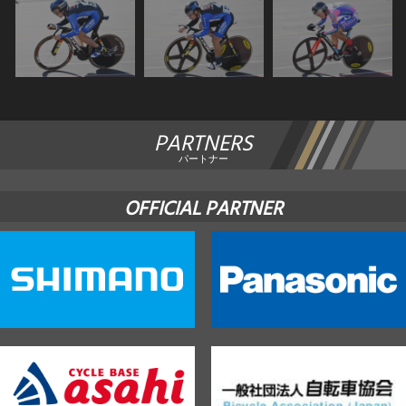
PARTNERS
パートナー
OFFICIAL PARTNER