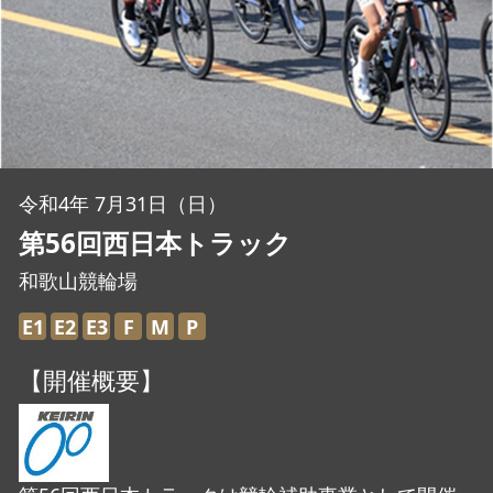
JBCF ROAD SERIESとは
令和4年 7月31日（日）
第56回西日本トラック
和歌山競輪場
E1
E2
E3
F
M
P
【開催概要】