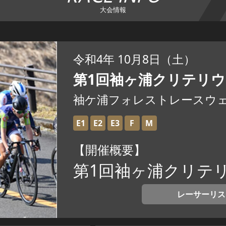
大会情報
令和4年 10月8日（土）
第1回袖ヶ浦クリテリ
袖ケ浦フォレストレースウ
E1
E2
E3
F
M
【開催概要】
第1回袖ヶ浦クリテ
レーサーリス