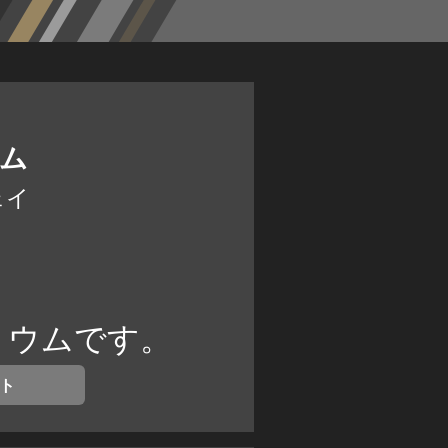
ウム
ェイ
リウムです。
ト