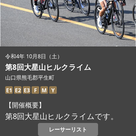
JBCF ROAD SERIESとは
令和4年 10月8日（土）
第8回大星山ヒルクライム
山口県熊毛郡平生町
E1
E2
E3
F
M
Y
【開催概要】
第8回大星山ヒルクライムです。
レーサーリスト