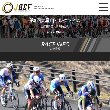
×
一般社団法人
全日本実業団自転車競技連盟
ニュース
第8回大星山ヒルクライム
山口県熊毛郡平生町
レース日程
2022-10-08
RACE INFO
ランキング
大会情報
レース結果
チーム・選手
競技ガイド
加盟・登録
エントリー