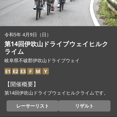
JBCF ROAD SERIESとは
令和5年 4月9日（日）
第14回伊吹山ドライブウェイヒルク
ライム
岐阜県不破郡伊吹山ドライブウェイ
E1
E2
E3
F
M
Y
【開催概要】
第14回伊吹山ドライブウェイヒルクライムです。
レーサーリスト
リザルト