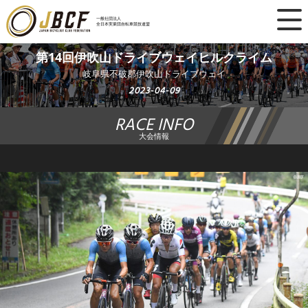
×
一般社団法人
全日本実業団自転車競技連盟
ニュース
第14回伊吹山ドライブウェイヒルクライム
岐阜県不破郡伊吹山ドライブウェイ
レース日程
2023-04-09
RACE INFO
ランキング
大会情報
レース結果
チーム・選手
競技ガイド
加盟・登録
エントリー