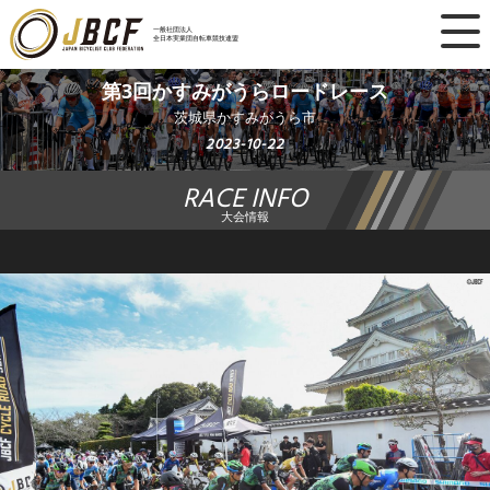
×
一般社団法人
全日本実業団自転車競技連盟
ニュース
第3回かすみがうらロードレース
茨城県かすみがうら市
レース日程
2023-10-22
RACE INFO
ランキング
大会情報
レース結果
チーム・選手
競技ガイド
加盟・登録
エントリー