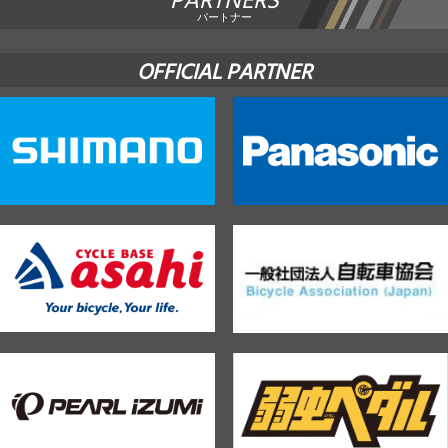
PARTNERS
パートナー
OFFICIAL PARTNER