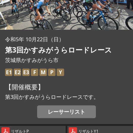
JBCF ROAD SERIESとは
令和5年 10月22日（日）
第3回かすみがうらロードレース
茨城県かすみがうら市
E1
E2
E3
F
M
P
Y
【開催概要】
第3回かすみがうらロードレースです。
レーサーリスト
リザルトP
リザルトY1