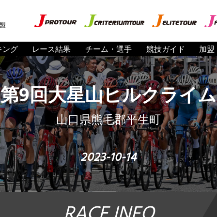
盟
キング
レース結果
チーム・選手
競技ガイド
加盟
第9回大星山ヒルクライム
山口県熊毛郡平生町
2023-10-14
RACE INFO