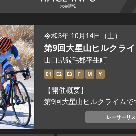
大会情報
令和5年 10月14日（土）
第9回大星山ヒルクライ
山口県熊毛郡平生町
E1
E2
E3
F
M
Y
【開催概要】
第9回大星山ヒルクライムで
レーサーリス