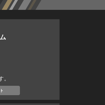
ム
す。
ト