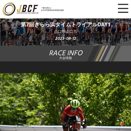
×
一般社団法人
全日本実業団自転車競技連盟
ニュース
第7回きらら浜タイムトライアルDAY1
山口県山口市
レース日程
2023-08-12
RACE INFO
ランキング
大会情報
レース結果
チーム・選手
競技ガイド
加盟・登録
エントリー