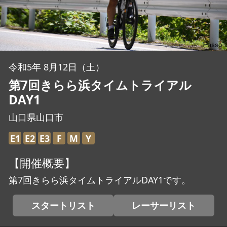
JBCF ROAD SERIESとは
令和5年 8月12日（土）
第7回きらら浜タイムトライアル
DAY1
山口県山口市
E1
E2
E3
F
M
Y
【開催概要】
第7回きらら浜タイムトライアルDAY1です。
スタートリスト
レーサーリスト