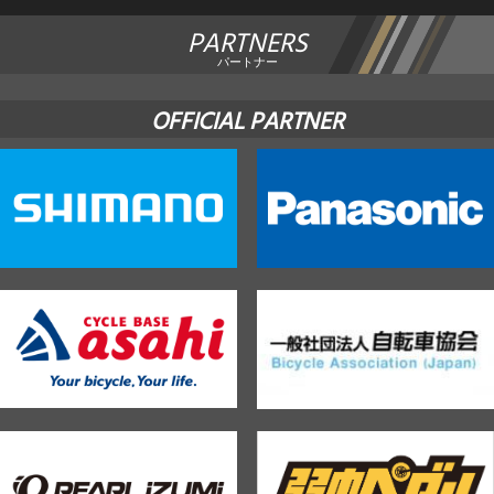
PARTNERS
パートナー
OFFICIAL PARTNER