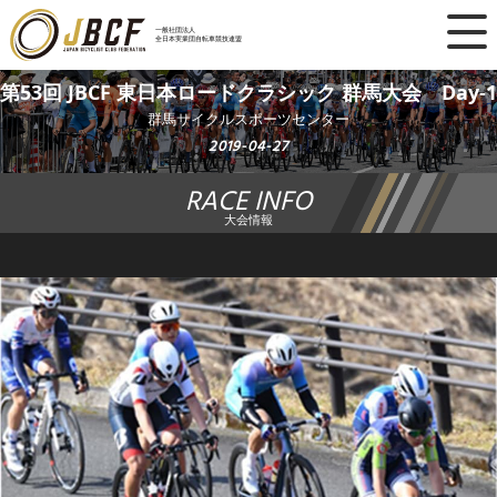
×
一般社団法人
全日本実業団自転車競技連盟
ニュース
第53回 JBCF 東日本ロードクラシック 群馬大会 Day-1
群馬サイクルスポーツセンター
レース日程
2019-04-27
RACE INFO
ランキング
大会情報
レース結果
チーム・選手
競技ガイド
加盟・登録
エントリー