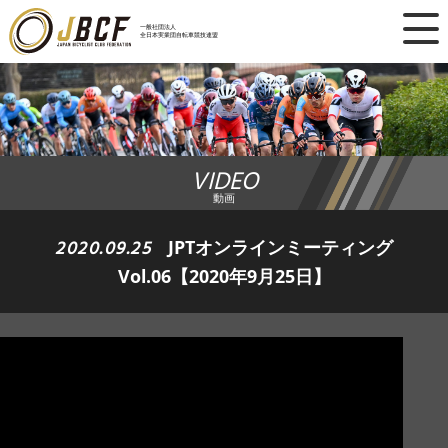
×
一般社団法人
全日本実業団自転車競技連盟
ニュース
レース日程
VIDEO
ランキング
動画
レース結果
2020.09.25
JPTオンラインミーティング
Vol.06【2020年9月25日】
チーム・選手
競技ガイド
加盟・登録
エントリー