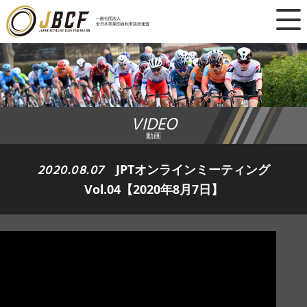
×
一般社団法人
全日本実業団自転車競技連盟
ニュース
レース日程
VIDEO
ランキング
動画
レース結果
2020.08.07
JPTオンラインミーティング
Vol.04【2020年8月7日】
チーム・選手
競技ガイド
加盟・登録
エントリー