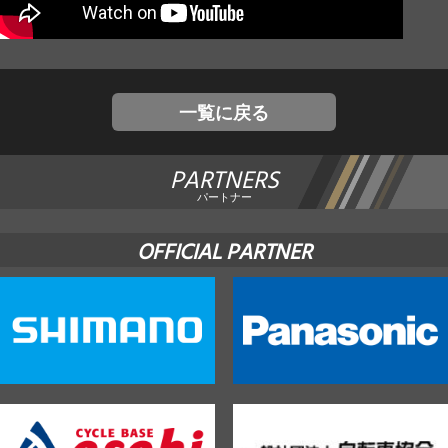
JBCF ROAD SERIESとは
一覧に戻る
PARTNERS
パートナー
OFFICIAL PARTNER