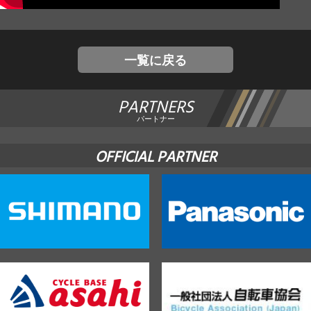
JBCF ROAD SERIESとは
一覧に戻る
PARTNERS
パートナー
OFFICIAL PARTNER