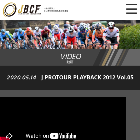
×
一般社団法人
全日本実業団自転車競技連盟
ニュース
レース日程
VIDEO
ランキング
動画
レース結果
2020.05.14
J PROTOUR PLAYBACK 2012 Vol.05
チーム・選手
競技ガイド
加盟・登録
エントリー