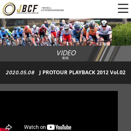
×
一般社団法人
全日本実業団自転車競技連盟
ニュース
レース日程
VIDEO
ランキング
動画
レース結果
2020.05.08
J PROTOUR PLAYBACK 2012 Vol.02
チーム・選手
競技ガイド
加盟・登録
エントリー