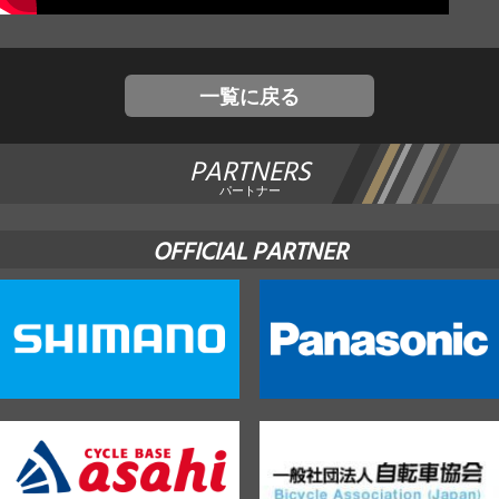
JBCF ROAD SERIESとは
一覧に戻る
PARTNERS
パートナー
OFFICIAL PARTNER