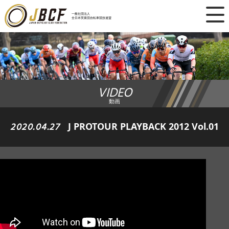
×
一般社団法人
全日本実業団自転車競技連盟
ニュース
レース日程
VIDEO
ランキング
動画
レース結果
2020.04.27
J PROTOUR PLAYBACK 2012 Vol.01
チーム・選手
競技ガイド
加盟・登録
エントリー