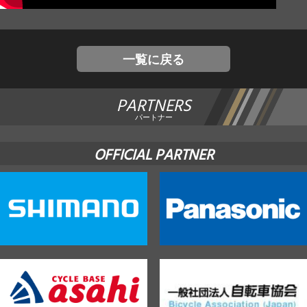
JBCF ROAD SERIESとは
一覧に戻る
PARTNERS
パートナー
OFFICIAL PARTNER